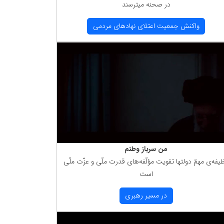
در صحنه میترسند
واكنش جمعیت اعتلای نهادهای مردمی
من سرباز وطنم
یفه‌ی مهمّ دولتها تقویت مؤلّفه‌های قدرت ملّی و عزّت ملّی
است
در مسیر رهبری