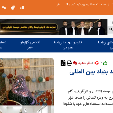
طرحواره های فعال شده در پساجنگ؛ هشدار دکتر یاراحمد: مراقب اخبار زرد و واکنش های هیجانی باشید
ای روابط
تدوین برنامه روابط
آکادمی گزارش
دستیا
ی
عمومی
خبر
عم
0
2 |
بنیاد بین المللی
در عرصه اشتغال و کارآفرینی، گام
رح به ویژه کسانی را هدف قرار
سته‌اند استعدادهای خود را شکوفا