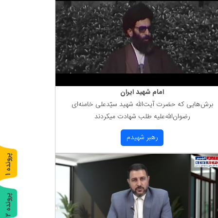
امام شهید ایران
برش‌هایی كه حضرت آیت‌الله شهید سیّدعلی خامنه‌ای
رضوان‌الله‌علیه طلب شهادت میكردند
رهبر شهیدم
پ
1
ر
و
ن
د
ه
پ
2
ر
و
ن
د
ه