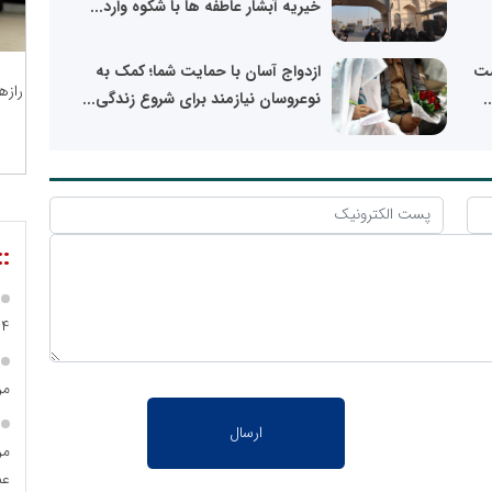
خیریه آبشار عاطفه ها با شکوه وارد...
مت
ازدواج آسان با حمایت شما؛ کمک به
رازه
نوعروسان نیازمند برای شروع زندگی...
::
۹۴
مر
مر
عمو