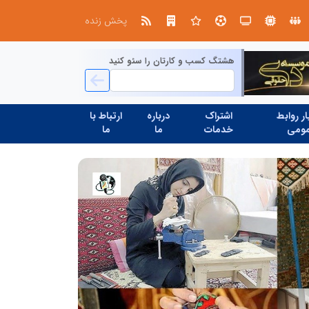
صنعت چوب؛ هنر، خلاقیت و اشتغال در کنار هم، که برای بقا نیازمند پشتیبانی از کالای ایرانی است
پخش زنده
هشتگ کسب و کارتان را سئو کنید
ر روابط
اشتراک
درباره
ارتباط با
ومی
خدمات
ما
ما