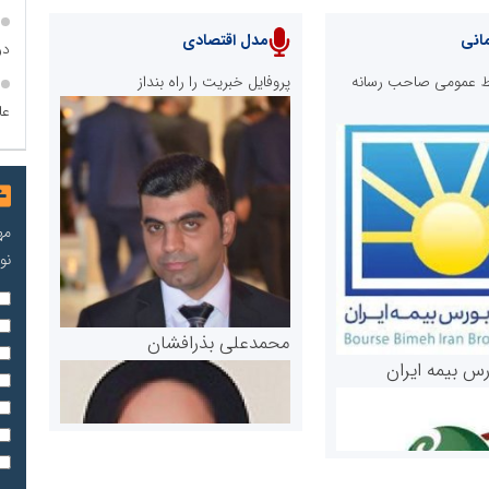
انی
مدل اقتصادی
در
ابط عمومی صاحب رسانه
پروفایل خبریت را راه بنداز
عاطفه
مه
نو
محمدعلی بذرافشان
رس بیمه ایران