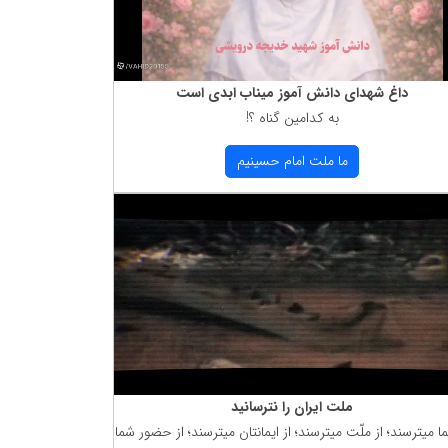
داغ شهدای دانش آموز میناب ابدی است
به كدامین گناه ؟!
ما ملت امام حسینیم
ملت ایران را نترسانید
ما میترسند؛ از ملّت میترسند؛ از ایمانتان میترسند؛ از حضور شما