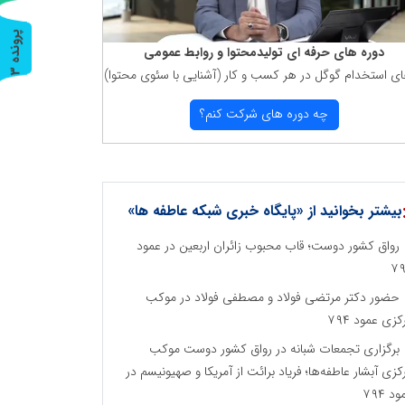
پ
3
دوره های حرفه ای تولیدمحتوا و روابط عمومی
ای استخدام گوگل در هر كسب و كار (آشنایی با سئوی محتوا)
ر
و
ن
د
ه
چه دوره های شركت كنم؟
بیشتر بخوانید از «پایگاه خبری شبکه عاطفه ها»
رواق کشور دوست؛ قاب محبوب زائران اربعین در عمود
۷
حضور دکتر مرتضی فولاد و مصطفی فولاد در موکب
کزی عمود ۷۹۴
برگزاری تجمعات شبانه در رواق کشور دوست موکب
کزی آبشار عاطفه‌ها؛ فریاد برائت از آمریکا و صهیونیسم در
د ۷۹۴