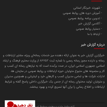
شهروند خبرنگار استانی
آموزش دوره های روابط عمومی
پایگاه اطلاع رسانی اعتلای نهادهای مردمی
تدوین برنامه روابط عمومی
مسعودصادقی
آکادمی گزارش خبر
دستیار روابط عمومی
ارتباط با ما
درباره گزارش خبر
خبرگزاری گزارش خبر به عنوان ارائه دهنده میز خدمات رسانه‌ای ویژه، مشاور ارتباطات و
رسانه و دارنده مجوز رسانه رسمی با شماره ثبت 86752 از وزارت محترم فرهنگ و ارشاد
تریبون
اسلامی جمهوری اسلامی ایران، در صدد برآمده است که به نیازهای رسانه ای کسب و
انتشار گسترده محتوا در رسانه گزارش خبر
کار و مجموعه های متبوع متولیان حوزه ارتباطات و روابط عمومی در سازمان ها،
ادارات، شرکت ها و تمامی مدیران کسب و کارهای خرد و اینترنتی و همچنین مدیران
پایگاه اطلاع رسانی دریا و نفت
و متولیان تولید محتوای رسانه ای از جنس یک خبرگزاری داخلی پاسخ گفته و شرایط
محمدعلی کرمعلی
ارتباطات و اطلاع رسانی را برای آنها تسریع کرده و بهبود ببخشد.
نظر دهید
کلیه حقوق مادی و معنوی محفوظ است.