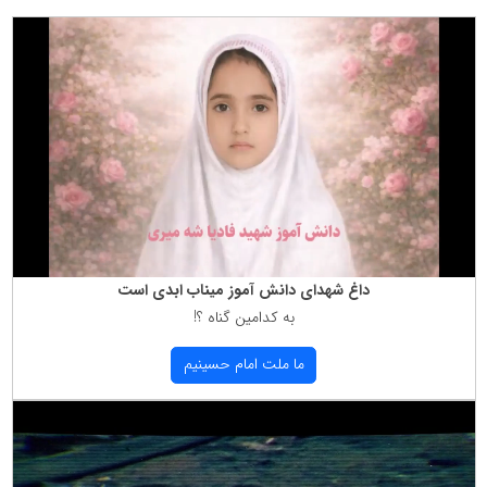
داغ شهدای دانش آموز میناب ابدی است
به كدامین گناه ؟!
ما ملت امام حسینیم