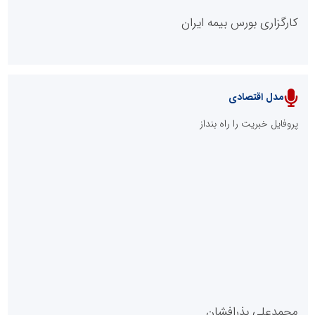
کارگزاری بورس بیمه ایران
مدل اقتصادی
پایگاه خبری نهضت ملی مسکن
پروفایل خبریت را راه بنداز
سازمان بورس و اوراق بهادار
مرجع اخبار موثق در بازارسرمایه
پایگاه خبری گفتمان یزد
محمدعلی بذرافشان