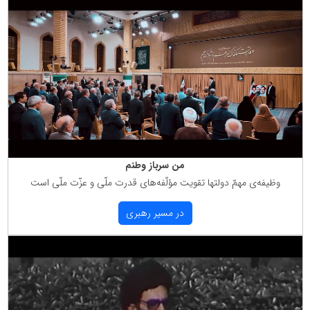
من سرباز وطنم
وظیفه‌ی مهمّ دولتها تقویت مؤلّفه‌های قدرت ملّی و عزّت ملّی است
در مسیر رهبری