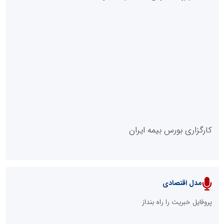
«مرحله عملیاتی» می‌شود
ال ایستر پوشاک؛ تولید کننده با برند «نوزاد امروز، نابغه فردا»
عامل افزایش قبوض برخی مشترکان، عبور از الگوی مصرف در تابستان
است/ افزایش تعرفه نداشتیم
مدل VIP
پایگاه خبریت را راه بنداز