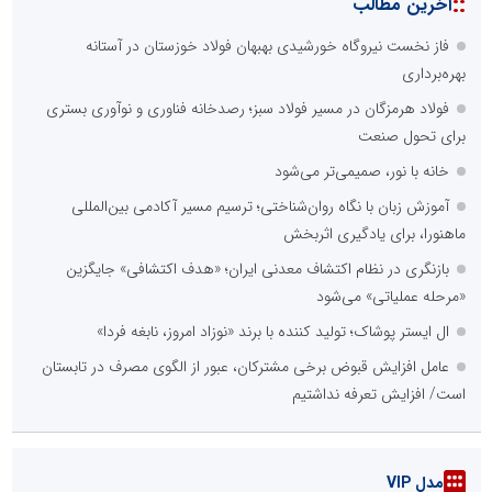
بازدید وزیر نیرو از روند برق‌رسانی به واحدهای صنعتی بازسازی‌شده در
شهرک صنعتی شمس‌آباد
::
آخرین های بازار سرمایه
صورت‌های مالی سال ۱۴۰۴ کالبر در بوته رأی؛ پخش آنلاین مجمع برای
سهامداران در سراسر کشور
افزایش سود تلفیقی «ومعادن» به ۲۶ همت؛ روند افزایش سرمایه به ۵۷
همت ادامه دارد
تمدید مهلت پذیره نویسی «ومعادن»؛ فرصتی دوباره برای مشارکت در
بزرگترین هلدینگ معدنی بورس
موسسه اعتباری ملل ۳۰ تیرماه مجمع عمومی سالانه و مجمع فوق
العاده برگزار می‌کند
زمان برگزاری مجمع سالیانه «ومعادن» اعلام شد
سی‌ولکس تاریخ ساز شد؛ نخستین کارگزاری بورس کالا که جایزه ملی