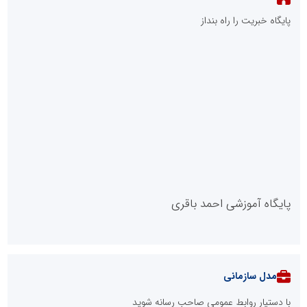
تعالی را تصاحب کرد
گام تازه مس ایران در تأمین مالی ارزی پروژه‌های صادرات‌محور
::
پربازدیدهای بازار سرمایه
::
آخرین مطالب
فاز نخست نیروگاه خورشیدی بهبهان فولاد خوزستان در آستانه
بهره‌برداری
فولاد هرمزگان در مسیر فولاد سبز؛ رصدخانه فناوری و نوآوری بستری
برای تحول صنعت
خانه با نور، صمیمی‌تر می‌شود
آموزش زبان با نگاه روان‌شناختی؛ ترسیم مسیر آکادمی بین‌المللی
ماهنورا، برای یادگیری اثربخش
بازنگری در نظام اکتشاف معدنی ایران؛ «هدف اکتشافی» جایگزین