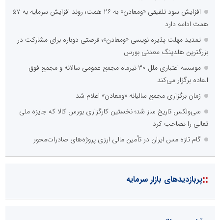
عدم اعتبار ویژه به محتواهای خبری
محدودیت در انتشار محتوا
::
اخبار برگزیده در موتورهای جستجو
عامل افزایش قبوض برخی مشترکان، عبور از الگوی مصرف در تابستان
است/ افزایش تعرفه نداشتیم
درخشش شرکت توزیع نیروی برق استان تهران در ارزیابی نظارت عالیه
بهام توانیر
بخش اول گفت‌وگوی رئیس‌جمهور پزشکیان با مردم
جمع‌آوری 183 برق غیرمجاز در شانزدهمین مانور سراسری طرح مهتاب
در استان تهران
شانزدهمین مانور سراسری طرح مهتاب در استان تهران به میزبانی
منطقه برق لواسان
عملیات ویژه آغاز شد...