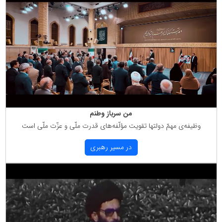
من سرباز وطنم
وظیفه‌ی مهمّ دولتها تقویت مؤلّفه‌های قدرت ملّی و عزّت ملّی است
در مسیر رهبری