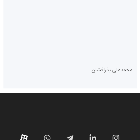
پایگاه آموزشی احمد باقری
مدل سازمانی
با دستیار روابط عمومی صاحب رسانه شوید
روابط عمومی خبرگزاری گزارش خبر