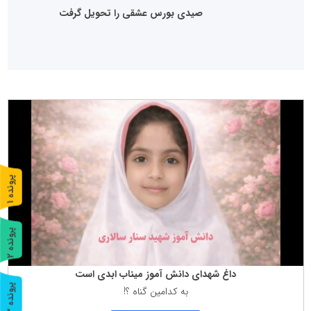
صیدی بورس عشقی را تحویل گرفت
پ
1
ر
و
ن
د
ه
پ
2
ر
و
ن
د
ه
داغ شهدای دانش آموز میناب ابدی است
پ
3
به كدامین گناه ؟!