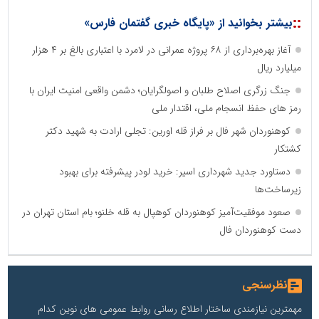
::
بیشتر بخوانید از «پایگاه خبری گفتمان فارس»
آغاز بهره‌برداری از ۶۸ پروژه عمرانی در لامرد با اعتباری بالغ بر ۴ هزار
میلیارد ریال
جنگ زرگری اصلاح طلبان و اصولگرایان؛ دشمن واقعی امنیت ایران با
رمز های حفظ انسجام ملی، اقتدار ملی
کوهنوردان شهر فال بر فراز قله اورین: تجلی ارادت به شهید دکتر
کشتکار
دستاورد جدید شهرداری اسیر: خرید لودر پیشرفته برای بهبود
زیرساخت‌ها
صعود موفقیت‌آمیز کوهنوردان کوهپال به قله خلنو؛ بام استان تهران در
دست کوهنوردان فال
نظرسنجی
مهمترین نیازمندی ساختار اطلاع رسانی روابط عمومی های نوین کدام