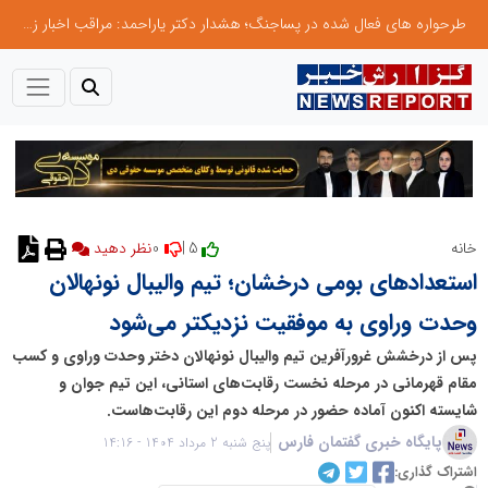
طرحواره های فعال شده در پساجنگ؛ هشدار دکتر یاراحمد: مراقب اخبار زرد و واکنش های هیجانی باشید
0
5 |
خانه
استعدادهای بومی درخشان؛ تیم والیبال نونهالان
وحدت وراوی به موفقیت نزدیکتر می‌شود
پس از درخشش غرورآفرین تیم والیبال نونهالان دختر وحدت وراوی و کسب
مقام قهرمانی در مرحله نخست رقابت‌های استانی، این تیم جوان و
شایسته اکنون آماده حضور در مرحله دوم این رقابت‌هاست.
پایگاه خبری گفتمان فارس
پنج شنبه 2 مرداد 1404 - 14:16
اشتراک گذاری: