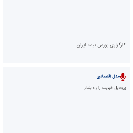
روابط عمومی خبرگزاری گزارش خبر
کارگزاری بورس بیمه ایران
مدل اقتصادی
پایگاه خبری نهضت ملی مسکن
پروفایل خبریت را راه بنداز
سازمان بورس و اوراق بهادار