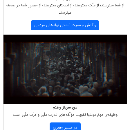
از شما میترسند؛ از ملّت میترسند؛ از ایمانتان میترسند؛ از حضور شما در صحنه
میترسند
واكنش جمعیت اعتلای نهادهای مردمی
من سرباز وطنم
وظیفه‌ی مهمّ دولتها تقویت مؤلّفه‌های قدرت ملّی و عزّت ملّی است
در مسیر رهبری