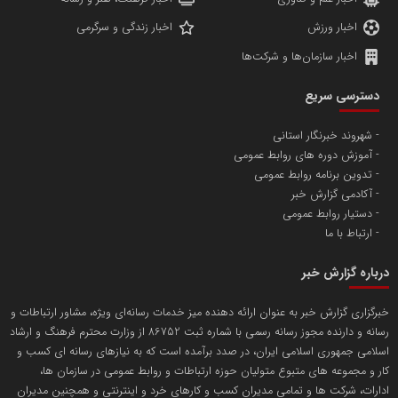
اخبار ورزش
اخبار زندگی و سرگرمی
اخبار سازمان‌ها و شرکت‌ها
آهن و فولاد غدیر ایرانیان
دسترسی سریع
تامین آهن اسفنجی تولیدکنندگان فولاد در کشور
شهروند خبرنگار استانی
آموزش دوره های روابط عمومی
پایگاه اطلاع رسانی اعتلای نهادهای مردمی
تدوین برنامه روابط عمومی
مسعودصادقی
آکادمی گزارش خبر
دستیار روابط عمومی
ارتباط با ما
درباره گزارش خبر
خبرگزاری گزارش خبر به عنوان ارائه دهنده میز خدمات رسانه‌ای ویژه، مشاور ارتباطات و
رسانه و دارنده مجوز رسانه رسمی با شماره ثبت 86752 از وزارت محترم فرهنگ و ارشاد
تریبون
اسلامی جمهوری اسلامی ایران، در صدد برآمده است که به نیازهای رسانه ای کسب و
انتشار گسترده محتوا در رسانه گزارش خبر
کار و مجموعه های متبوع متولیان حوزه ارتباطات و روابط عمومی در سازمان ها،
ادارات، شرکت ها و تمامی مدیران کسب و کارهای خرد و اینترنتی و همچنین مدیران