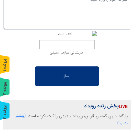
بازنشانی عبارت امنیتی
پ
1
ر
و
ن
د
ه
پ
2
ر
و
ن
د
ه
پخش زنده رویداد
پ
3
پایگاه خبری گفتمان فارس، رویداد جدیدی را ثبت نکرده است.
(بیشتر
ر
و
ن
د
ه
بدانید)