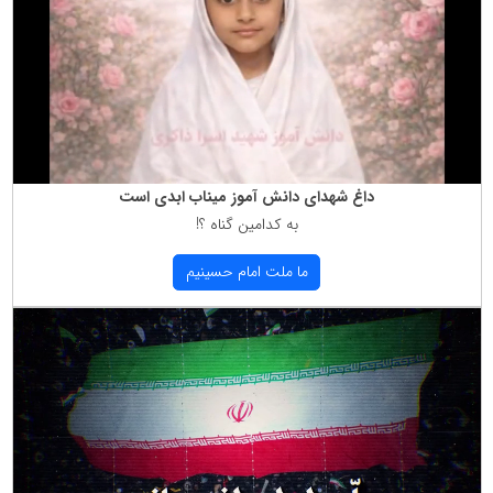
داغ شهدای دانش آموز میناب ابدی است
به كدامین گناه ؟!
ما ملت امام حسینیم