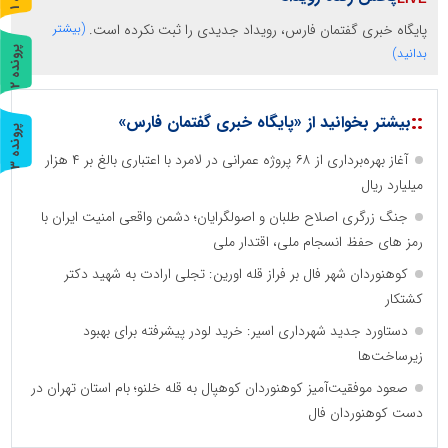
ر
و
ن
د
ه
پایگاه خبری گفتمان فارس، رویداد جدیدی را ثبت نکرده است.
(بیشتر
پ
2
بدانید)
ر
و
ن
د
ه
::
بیشتر بخوانید از «پایگاه خبری گفتمان فارس»
پ
3
آغاز بهره‌برداری از ۶۸ پروژه عمرانی در لامرد با اعتباری بالغ بر ۴ هزار
ر
و
ن
د
ه
میلیارد ریال
جنگ زرگری اصلاح طلبان و اصولگرایان؛ دشمن واقعی امنیت ایران با
رمز های حفظ انسجام ملی، اقتدار ملی
کوهنوردان شهر فال بر فراز قله اورین: تجلی ارادت به شهید دکتر
کشتکار
دستاورد جدید شهرداری اسیر: خرید لودر پیشرفته برای بهبود
زیرساخت‌ها
صعود موفقیت‌آمیز کوهنوردان کوهپال به قله خلنو؛ بام استان تهران در
دست کوهنوردان فال