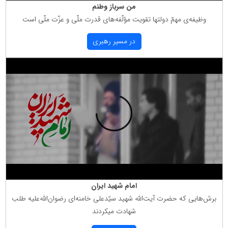
من سرباز وطنم
وظیفه‌ی مهمّ دولتها تقویت مؤلّفه‌های قدرت ملّی و عزّت ملّی است
در مسیر رهبری
امام شهید ایران
برش‌هایی كه حضرت آیت‌الله شهید سیّدعلی خامنه‌ای رضوان‌الله‌علیه طلب
شهادت میكردند