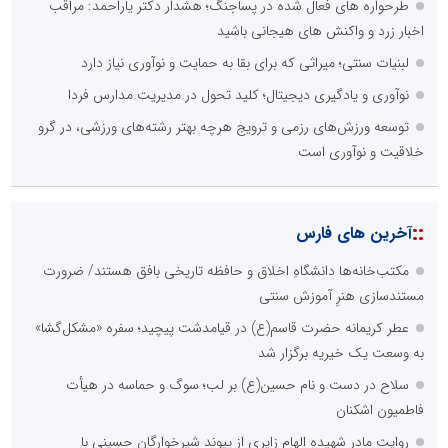
طرحواره های فعال شده در پساجنگ؛ هشدار دکتر یاراحمد: مراقب
اخبار زرد و واکنش های هیجانی باشید
لبنیات سنتی؛ میراثی که برای بقا به حمایت و نوآوری نیاز دارد
نوآوری و یادگیری دیجیتال؛ کلید تحول در مدیریت مدارس فردا
توسعه ورزش‌های رزمی و ترویج هرچه بهتر رشته‌های ورزشی، در گرو
خلاقیت و نوآوری است
::
آخرین های فارس
مکتب‌خانه‌ها دانشگاهِ اخلاق و حافظه تاریخی بافق هستند/ ضرورت
مستندسازی هنرِ آموزش سنتی
عطر کریمانه حضرت قاسم(ع) در قیامدشت پیچید؛ سفره «مشکل‌گشا»
به وسعت یک خیریه برگزار شد
سلاح در دست و نام حسین(ع) بر لب؛ سوگ و حماسه در هیأت
فاطمیون اشکنان
روایت مادر شهیده الهام زایری از پیوند شیرخوارگان حسینی با