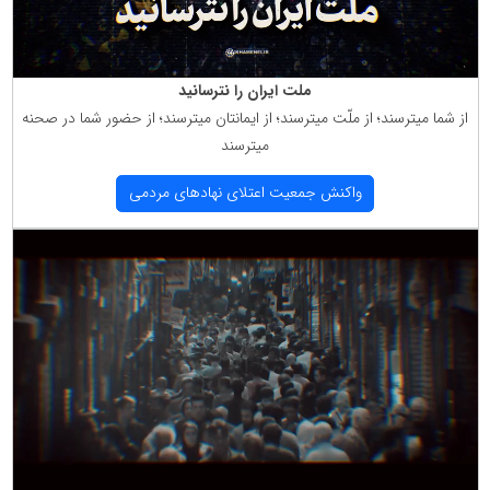
ملت ایران را نترسانید
از شما میترسند؛ از ملّت میترسند؛ از ایمانتان میترسند؛ از حضور شما در صحنه
میترسند
واكنش جمعیت اعتلای نهادهای مردمی