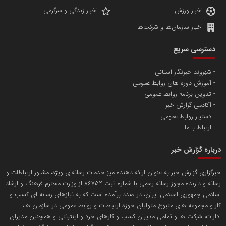
اخبار ورزش
اخبار زندگی و سرگرمی
اخبار سازمان‌ها و شرکت‌ها
آهن و فولاد غدیر ایرانیان
دسترسی سریع
تامین آهن اسفنجی تولیدکنندگان فولاد در کشور
شهروند خبرنگار استانی
آموزش دوره های روابط عمومی
پایگاه اطلاع رسانی اعتلای نهادهای مردمی
تدوین برنامه روابط عمومی
مسعودصادقی
آکادمی گزارش خبر
دستیار روابط عمومی
ارتباط با ما
درباره گزارش خبر
خبرگزاری گزارش خبر به عنوان ارائه دهنده میز خدمات رسانه‌ای ویژه، مشاور ارتباطات و
رسانه و دارنده مجوز رسانه رسمی با شماره ثبت 86752 از وزارت محترم فرهنگ و ارشاد
تریبون
اسلامی جمهوری اسلامی ایران، در صدد برآمده است که به نیازهای رسانه ای کسب و
انتشار گسترده محتوا در رسانه گزارش خبر
کار و مجموعه های متبوع متولیان حوزه ارتباطات و روابط عمومی در سازمان ها،
ادارات، شرکت ها و تمامی مدیران کسب و کارهای خرد و اینترنتی و همچنین مدیران