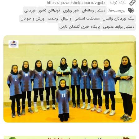
لینک کوتاه
برچسب‌ها:
دستیار رسانه‌ای
شهر وراوی
نونهالان کشور
قهرمانی
لیگ قهرمانان والیبال
مسابقات استانی
والیبال
وحدت
ورزش و جوانان
دستیار روابط عمومی
پایگاه خبری گفتمان فارس