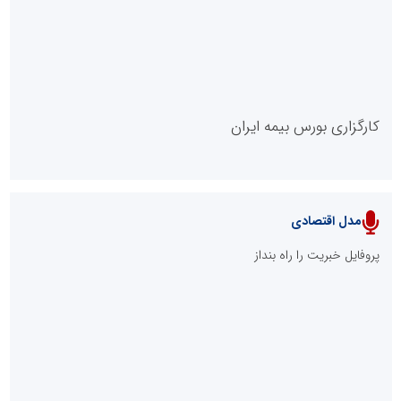
روابط عمومی خبرگزاری گزارش خبر
کارگزاری بورس بیمه ایران
مدل اقتصادی
پایگاه خبری نهضت ملی مسکن
پروفایل خبریت را راه بنداز
سازمان بورس و اوراق بهادار
مرجع اخبار موثق در بازارسرمایه