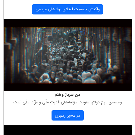
واكنش جمعیت اعتلای نهادهای مردمی
من سرباز وطنم
وظیفه‌ی مهمّ دولتها تقویت مؤلّفه‌های قدرت ملّی و عزّت ملّی است
در مسیر رهبری