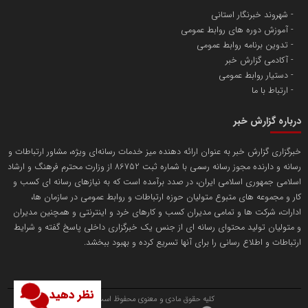
شهروند خبرنگار استانی
آموزش دوره های روابط عمومی
پایگاه اطلاع رسانی اعتلای نهادهای مردمی
تدوین برنامه روابط عمومی
مسعودصادقی
آکادمی گزارش خبر
دستیار روابط عمومی
ارتباط با ما
درباره گزارش خبر
خبرگزاری گزارش خبر به عنوان ارائه دهنده میز خدمات رسانه‌ای ویژه، مشاور ارتباطات و
رسانه و دارنده مجوز رسانه رسمی با شماره ثبت 86752 از وزارت محترم فرهنگ و ارشاد
تریبون
اسلامی جمهوری اسلامی ایران، در صدد برآمده است که به نیازهای رسانه ای کسب و
انتشار گسترده محتوا در رسانه گزارش خبر
کار و مجموعه های متبوع متولیان حوزه ارتباطات و روابط عمومی در سازمان ها،
ادارات، شرکت ها و تمامی مدیران کسب و کارهای خرد و اینترنتی و همچنین مدیران
پایگاه اطلاع رسانی دریا و نفت
و متولیان تولید محتوای رسانه ای از جنس یک خبرگزاری داخلی پاسخ گفته و شرایط
محمدعلی کرمعلی
ارتباطات و اطلاع رسانی را برای آنها تسریع کرده و بهبود ببخشد.
نظر دهید
کلیه حقوق مادی و معنوی محفوظ است.