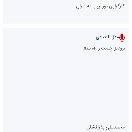
کارگزاری بورس بیمه ایران
مدل اقتصادی
پایگاه خبری نهضت ملی مسکن
پروفایل خبریت را راه بنداز
سازمان بورس و اوراق بهادار
مرجع اخبار موثق در بازارسرمایه
پایگاه خبری گفتمان یزد
محمدعلی بذرافشان