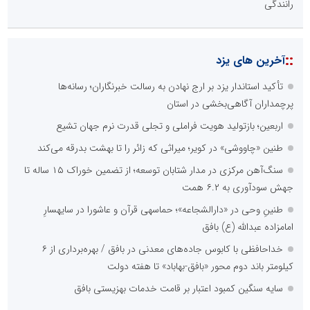
رانندگی
::
آخرین های یزد
تأکید استاندار یزد بر ارج نهادن به رسالت خبرنگاران؛ رسانه‌ها
پرچمداران آگاهی‌بخشی در استان
اربعین؛ بازتولید هویت فراملی و تجلی قدرت نرم جهان تشیع
طنین «چاووشی» در کویر؛ میراثی که زائر را تا بهشت بدرقه می‌کند
سنگ‌آهن مرکزی در مدار شتابان توسعه؛ از تضمین خوراک ۱۵ ساله تا
جهش سودآوری به ۶.۲ همت
طنینِ وحی در «دارالشجاعه»؛ حماسهی قرآن و عاشورا در سایهسارِ
امامزاده عبدالله (ع) بافق
خداحافظی با کابوس جاده‌های معدنی در بافق / بهره‌برداری از ۶
کیلومتر باند دوم محور «بافق-بهاباد» تا هفته دولت
سایه سنگین کمبود اعتبار بر قامت خدمات بهزیستی بافق