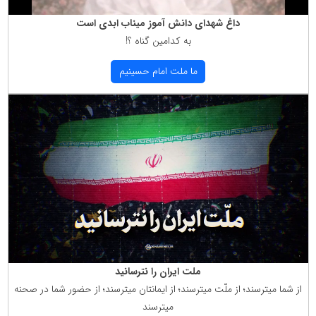
داغ شهدای دانش آموز میناب ابدی است
به كدامین گناه ؟!
ما ملت امام حسینیم
ملت ایران را نترسانید
از شما میترسند؛ از ملّت میترسند؛ از ایمانتان میترسند؛ از حضور شما در صحنه
میترسند