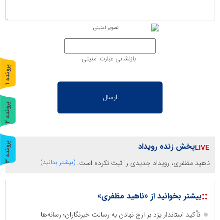
بازنشانی عبارت امنیتی
پ
1
ر
و
ن
د
ه
پ
2
ر
و
ن
د
ه
پخش زنده رویداد
پ
3
ناهید مظفری، رویداد جدیدی را ثبت نکرده است.
(بیشتر بدانید)
ر
و
ن
د
ه
::
بیشتر بخوانید از «ناهید مظفری»
تأکید استاندار یزد بر ارج نهادن به رسالت خبرنگاران؛ رسانه‌ها