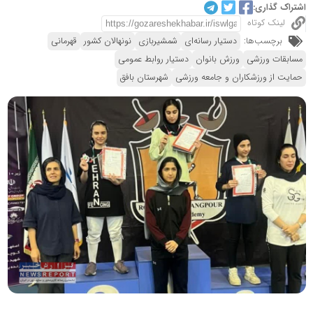
اشتراک گذاری:
لینک کوتاه
برچسب‌ها:
دستیار رسانه‌ای
شمشیربازی
نونهالان کشور
قهرمانی
مسابقات ورزشی
ورزش بانوان
دستیار روابط عمومی
حمایت از ورزشکاران و جامعه ورزشی
شهرستان بافق