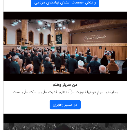
واكنش جمعیت اعتلای نهادهای مردمی
من سرباز وطنم
وظیفه‌ی مهمّ دولتها تقویت مؤلّفه‌های قدرت ملّی و عزّت ملّی است
در مسیر رهبری