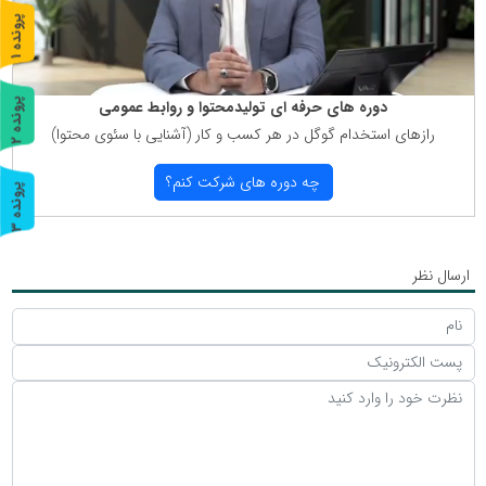
پ
1
ر
و
ن
د
ه
دوره های حرفه ای تولیدمحتوا و روابط عمومی
پ
2
رازهای استخدام گوگل در هر كسب و كار (آشنایی با سئوی محتوا)
ر
و
ن
د
ه
چه دوره های شركت كنم؟
پ
3
ر
و
ن
د
ه
ارسال نظر