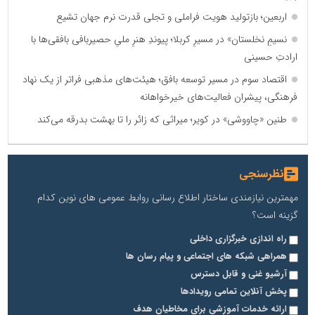
اربعین؛ بازتولید هویت فراملی و تجلی قدرت نرم جهان تشیع
نسیمِ نخلستان» در مسیرِ کربلا؛ پیوندِ هنرِ ملیِ حصیربافی بافقی‌ها با
ارادتِ حسینی
اقتصاد سوم در مسیر توسعه بافق؛ هیئت‌های مذهبی فراتر از یک نهاد
فرهنگی، پیشران فعالیت‌های خیرخواهانه
طنین «چاووشی» در کویر؛ میراثی که زائر را تا بهشت بدرقه می‌کند
نظرسنجی
مهمترین نیازمندی ساختار اطلاع رسانی روابط عمومی های نوین کدام
گزینه است؟
راه اندازی خبرگزاری داخلی
همراهی شبکه های اجتماعی و پیام رسان ها
آرشیو غنی و قابل دسترس
پخش آنلاین تمامی رویدادها
ارائه خدمات آموزشی برای مخاطیان هدف