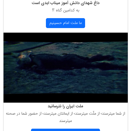
داغ شهدای دانش آموز میناب ابدی است
به كدامین گناه ؟!
ما ملت امام حسینیم
ملت ایران را نترسانید
از شما میترسند؛ از ملّت میترسند؛ از ایمانتان میترسند؛ از حضور شما در صحنه
میترسند