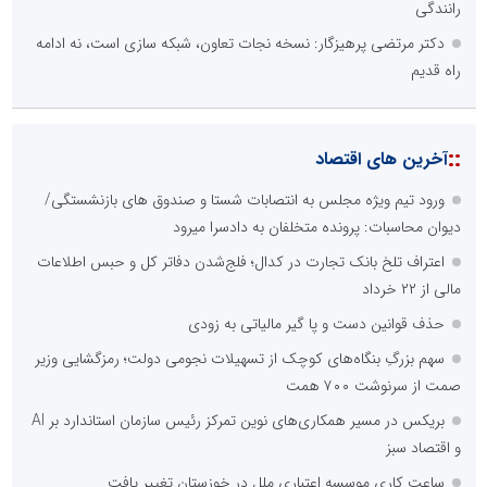
رانندگی
دکتر مرتضی پرهیزگار: نسخه نجات تعاون، شبکه سازی است، نه ادامه
راه قدیم
::
آخرین های اقتصاد
ورود تیم ویژه مجلس به انتصابات شستا و صندوق های بازنشستگی/
دیوان محاسبات: پرونده متخلفان به دادسرا میرود
اعتراف تلخ بانک تجارت در کدال؛ فلج‌شدن دفاتر کل و حبس اطلاعات
مالی از ۲۲ خرداد
حذف قوانین دست و پا گیر مالیاتی به زودی
سهم بزرگِ بنگاه‌های کوچک از تسهیلات نجومی دولت؛ رمزگشایی وزیر
صمت از سرنوشت ۷۰۰ همت
بریکس در مسیر همکاری‌های نوین تمرکز رئیس سازمان استاندارد بر AI
و اقتصاد سبز
ساعت کاری موسسه اعتباری ملل در خوزستان تغییر یافت