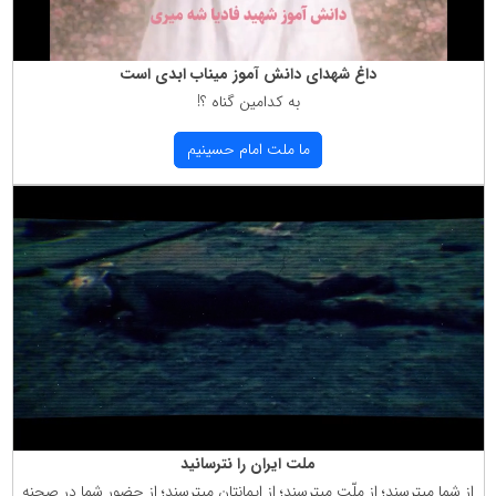
داغ شهدای دانش آموز میناب ابدی است
به كدامین گناه ؟!
ما ملت امام حسینیم
ملت ایران را نترسانید
از شما میترسند؛ از ملّت میترسند؛ از ایمانتان میترسند؛ از حضور شما در صحنه