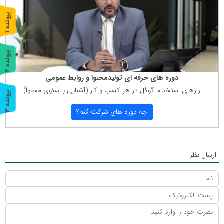
پ
1
ر
و
ن
د
ه
پ
2
ر
و
ن
د
ه
دوره های حرفه ای تولیدمحتوا و روابط عمومی
رازهای استخدام گوگل در هر كسب و كار (آشنایی با سئوی محتوا)
پ
3
چه دوره های شركت كنم؟
ر
و
ن
د
ه
ارسال نظر