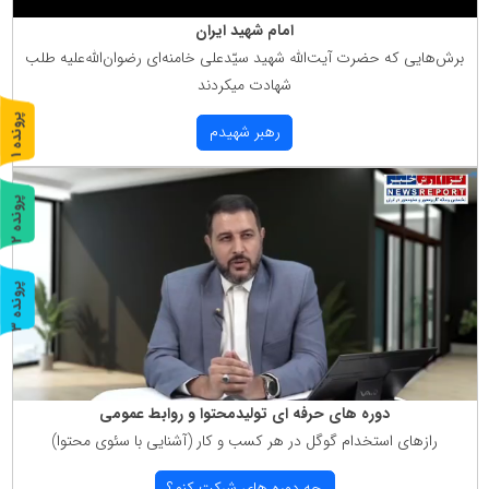
امام شهید ایران
برش‌هایی كه حضرت آیت‌الله شهید سیّدعلی خامنه‌ای رضوان‌الله‌علیه طلب
شهادت میكردند
پ
1
رهبر شهیدم
ر
و
ن
د
ه
پ
2
ر
و
ن
د
ه
پ
3
ر
و
ن
د
ه
دوره های حرفه ای تولیدمحتوا و روابط عمومی
رازهای استخدام گوگل در هر كسب و كار (آشنایی با سئوی محتوا)
چه دوره های شركت كنم؟