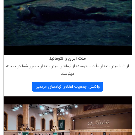
ملت ایران را نترسانید
از شما میترسند؛ از ملّت میترسند؛ از ایمانتان میترسند؛ از حضور شما در صحنه
میترسند
واكنش جمعیت اعتلای نهادهای مردمی