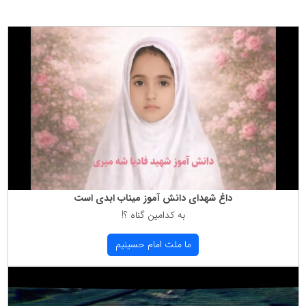
داغ شهدای دانش آموز میناب ابدی است
به كدامین گناه ؟!
ما ملت امام حسینیم