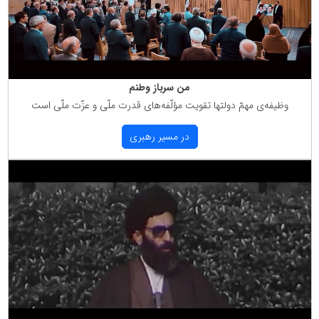
من سرباز وطنم
وظیفه‌ی مهمّ دولتها تقویت مؤلّفه‌های قدرت ملّی و عزّت ملّی است
در مسیر رهبری