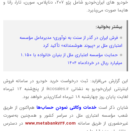
خودرو های ایران‌خودرو شامل پژو ۲۰۷، دناپلاس، سورن، تارا، رانا و
هایما صورت می‌پذیرد.
بیشتر بخوانید:
فرش ایران در گذر از سنت به نوآوری؛ مدیرعامل مؤسسه
اعتباری ملل بر «پیوند هوشمندانه» تأکید کرد
حمایت مؤسسه اعتباری ملل از بنیان خانواده با ۱.۱۵۰
میلیارد ریال در خردادماه 1404
این گزارش می‌افزاید: ثبت درخواست خرید خودرو در سامانه فروش
اینترنتی ایران‌خودرو به نشانی ikcosales.ir از پنج‌شنبه ۱۲ تیرماه
لغایت پایان روز چهارشنبه ۱۸ تیرماه امکان‌پذیر خواهد بود.
شایان ذکر است
خدمات وکالتی‌ نمودن حساب‌ها
هم‌اکنون از طریق
شعب مؤسسه اعتباری ملل در سراسر کشور و همچنین به‌صورت
غیرحضوری از طریق سامانه
www.metabank724.com
در دسترس