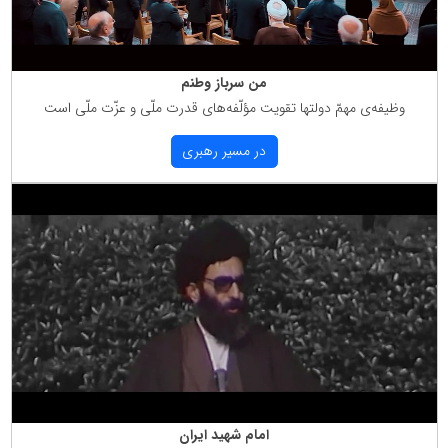
من سرباز وطنم
وظیفه‌ی مهمّ دولتها تقویت مؤلّفه‌های قدرت ملّی و عزّت ملّی است
در مسیر رهبری
امام شهید ایران