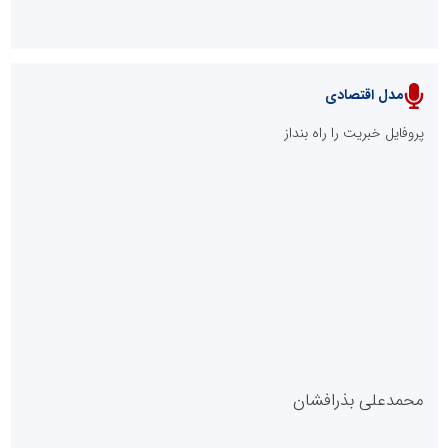
مدل اقتصادی
پایگاه خبری نهضت ملی مسکن
پروفایل خبریت را راه بنداز
سازمان بورس و اوراق بهادار
مرجع اخبار موثق در بازارسرمایه
پایگاه خبری گفتمان یزد
محمدعلی بذرافشان