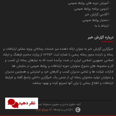
آموزش دوره های روابط عمومی
پایگاه اطلاع رسانی اعتلای نهادهای مردمی
تدوین برنامه روابط عمومی
مسعودصادقی
آکادمی گزارش خبر
دستیار روابط عمومی
ارتباط با ما
درباره گزارش خبر
خبرگزاری گزارش خبر به عنوان ارائه دهنده میز خدمات رسانه‌ای ویژه، مشاور ارتباطات و
رسانه و دارنده مجوز رسانه رسمی با شماره ثبت 86752 از وزارت محترم فرهنگ و ارشاد
تریبون
اسلامی جمهوری اسلامی ایران، در صدد برآمده است که به نیازهای رسانه ای کسب و
انتشار گسترده محتوا در رسانه گزارش خبر
کار و مجموعه های متبوع متولیان حوزه ارتباطات و روابط عمومی در سازمان ها،
ادارات، شرکت ها و تمامی مدیران کسب و کارهای خرد و اینترنتی و همچنین مدیران
پایگاه اطلاع رسانی دریا و نفت
و متولیان تولید محتوای رسانه ای از جنس یک خبرگزاری داخلی پاسخ گفته و شرایط
محمدعلی کرمعلی
ارتباطات و اطلاع رسانی را برای آنها تسریع کرده و بهبود ببخشد.
نظر دهید
کلیه حقوق مادی و معنوی محفوظ است.
| طراحی و توسعه:
آما ویرای کیان