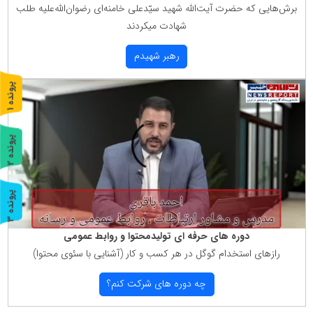
برش‌هایی كه حضرت آیت‌الله شهید سیّدعلی خامنه‌ای رضوان‌الله‌علیه طلب
شهادت میكردند
رهبر شهیدم
پ
1
ر
و
ن
د
ه
پ
2
ر
و
ن
د
ه
پ
3
ر
و
ن
د
ه
دوره های حرفه ای تولیدمحتوا و روابط عمومی
رازهای استخدام گوگل در هر كسب و كار (آشنایی با سئوی محتوا)
چه دوره های شركت كنم؟