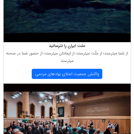
ملت ایران را نترسانید
از شما میترسند؛ از ملّت میترسند؛ از ایمانتان میترسند؛ از حضور شما در صحنه
میترسند
واكنش جمعیت اعتلای نهادهای مردمی