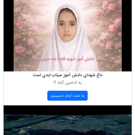
داغ شهدای دانش آموز میناب ابدی است
به كدامین گناه ؟!
ما ملت امام حسینیم