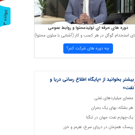
پ
3
ر
و
ن
د
ه
دوره های حرفه ای تولیدمحتوا و روابط عمومی
ای استخدام گوگل در هر كسب و كار (آشنایی با سئوی محتوا)
چه دوره های شركت كنم؟
بیشتر بخوانید از «پایگاه اطلاع رسانی دریا و
نفت»
معمای میلیاردهای نفتی
هر بشکه، بهای یک بحران
یک‌چهارم نفت جهان در تنگنا
ریسک همزمان در دریای سرخ، هرمز و خزر