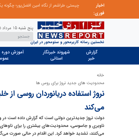
اخبار
تنگه هرمز دیگر به وضعیت سابق برنمی گردد؛ جمهوری اسلامی چگونه این آبراه راهبردی را به دال مرکزی نظم امنیتی جدید غرب آسیا تبدیل می کند؟
فوری:
پنج شنبه 15 مرداد 1405
نخستین رسانه کاربرمحور و سئومحور در ایران
گزارش
شهروند خبرنگار
آموزش دوره ه
خبر
استانی
عموم
خانه
محدودیت های جدید نروژ برای روس ها
نروژ استفاده دریانوردان روسی از خل
می‌کند
دولت نروژ جدیدترین دولتی است که گزارش داده است در و
ناوبری و جاسوسی، محدودیت‌های بیشتری را برای ناوهای 
می‌کنند، تشدید خواهد کرد. این اقدام در حالی صورت می‌گیرد