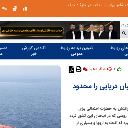
چیستی طراشعر از نگاه امین افضل‌پور؛ چگونه یک شاعر ایرانی با انقلاب در جایگاه حرف، شعر را از متن خطی به میدان ادراک بصری تبدیل کرد؟
ای روابط
تدوین برنامه روابط
آکادمی گزارش
دستیا
ی
عمومی
خبر
عم
0
2 |
نظر دهید
بان دریایی را محدود
اکنش به خطرات احتمالی برای
روسی که در آب‌های این کشور تردد
 که اتحادیه اروپا و بسیاری از