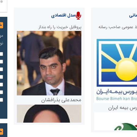
انی
مدل اقتصادی
ابط عمومی صاحب رسانه
پروفایل خبریت را راه بنداز
مه
نو
محمدعلی بذرافشان
رس بیمه ایران