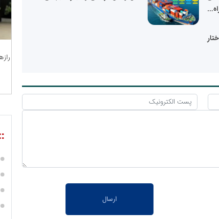
ه...
ختار
رازه
::