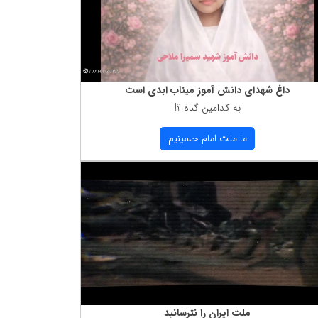
داغ شهدای دانش آموز میناب ابدی است
به كدامین گناه ؟!
ما ملت امام حسینیم
ملت ایران را نترسانید