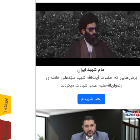
امام شهید ایران
برش‌هایی كه حضرت آیت‌الله شهید سیّدعلی خامنه‌ای
رضوان‌الله‌علیه طلب شهادت میكردند
رهبر شهیدم
پ
1
ر
و
ن
د
ه
پ
2
ر
و
ن
د
ه