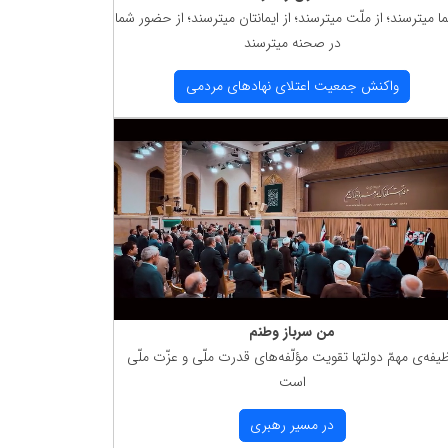
ما میترسند؛ از ملّت میترسند؛ از ایمانتان میترسند؛ از حضور شما
در صحنه میترسند
واكنش جمعیت اعتلای نهادهای مردمی
من سرباز وطنم
یفه‌ی مهمّ دولتها تقویت مؤلّفه‌های قدرت ملّی و عزّت ملّی
است
در مسیر رهبری