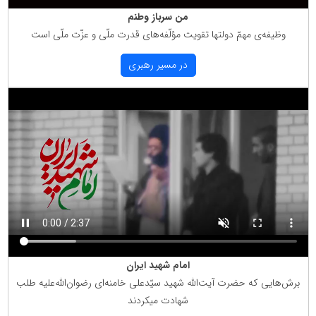
من سرباز وطنم
وظیفه‌ی مهمّ دولتها تقویت مؤلّفه‌های قدرت ملّی و عزّت ملّی است
در مسیر رهبری
امام شهید ایران
برش‌هایی كه حضرت آیت‌الله شهید سیّدعلی خامنه‌ای رضوان‌الله‌علیه طلب
شهادت میكردند