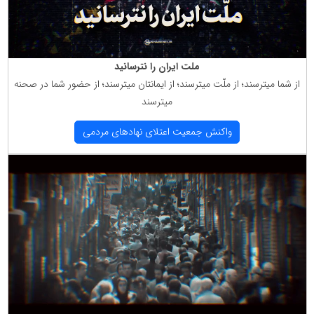
ملت ایران را نترسانید
از شما میترسند؛ از ملّت میترسند؛ از ایمانتان میترسند؛ از حضور شما در صحنه
میترسند
واكنش جمعیت اعتلای نهادهای مردمی