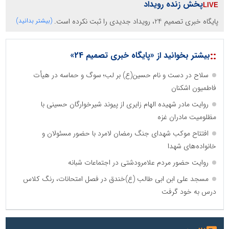
پخش زنده رویداد
پایگاه خبری تصمیم 24، رویداد جدیدی را ثبت نکرده است.
(بیشتر بدانید)
::
بیشتر بخوانید از «پایگاه خبری تصمیم 24»
سلاح در دست و نام حسین(ع) بر لب؛ سوگ و حماسه در هیأت
فاطمیون اشکنان
روایت مادر شهیده الهام زایری از پیوند شیرخوارگان حسینی با
مظلومیت مادران غزه
افتتاح موکب شهدای جنگ رمضان لامرد با حضور مسئولان و
خانواده‌های شهدا
روایت حضور مردم علامرودشتی در اجتماعات شبانه
مسجد علی ابن ابی طالب (ع)خندق در فصل امتحانات، رنگ کلاس
درس به خود گرفت