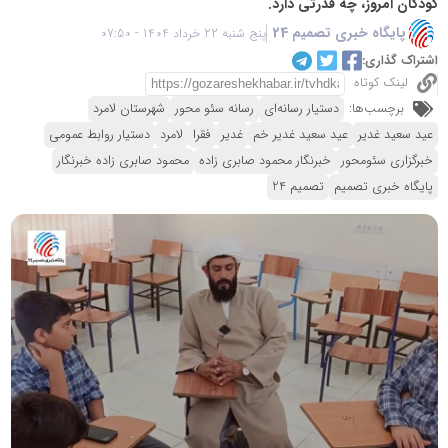
کودکان امروز، چه قدرتی دارد.
پایگاه خبری تصمیم 24
پنج شنبه 22 خرداد 1404 - 07:50
اشتراک گذاری:
لینک کوتاه
برچسب‌ها:
دستیار رسانه‌ای
رسانه سئو محور
شهرستان لامرد
عید سعید غدیر
عید سعید غدیر خم
غدیر
فقرا
لامرد
دستیار روابط عمومی
خبرگزاری سئومحور
خبرنگار محمود صابری زاده
محمود صابری زاده خبرنگار
پایگاه خبری تصمیم
تصمیم 24