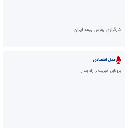
کارگزاری بورس بیمه ایران
مدل اقتصادی
پایگاه خبری نهضت ملی مسکن
پروفایل خبریت را راه بنداز
سازمان بورس و اوراق بهادار
مرجع اخبار موثق در بازارسرمایه