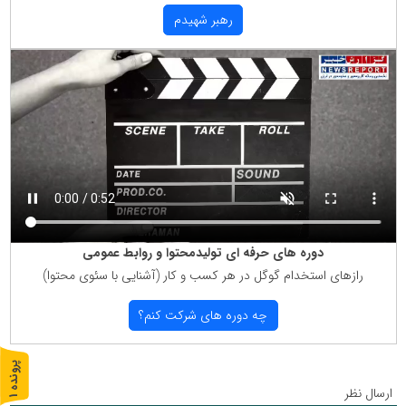
رهبر شهیدم
دوره های حرفه ای تولیدمحتوا و روابط عمومی
رازهای استخدام گوگل در هر كسب و كار (آشنایی با سئوی محتوا)
چه دوره های شركت كنم؟
پ
1
ارسال نظر
ر
و
ن
د
ه