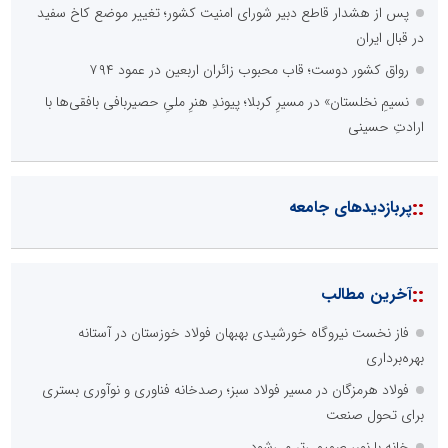
پس از هشدار قاطع دبیر شورای امنیت کشور؛ تغییر موضع کاخ سفید
در قبال ایران
رواق کشور دوست؛ قاب محبوب زائران اربعین در عمود ۷۹۴
نسیمِ نخلستان» در مسیرِ کربلا؛ پیوندِ هنرِ ملیِ حصیربافی بافقی‌ها با
ارادتِ حسینی
::
پربازدیدهای جامعه
::
آخرین مطالب
فاز نخست نیروگاه خورشیدی بهبهان فولاد خوزستان در آستانه
بهره‌برداری
فولاد هرمزگان در مسیر فولاد سبز؛ رصدخانه فناوری و نوآوری بستری
برای تحول صنعت
خانه با نور، صمیمی‌تر می‌شود