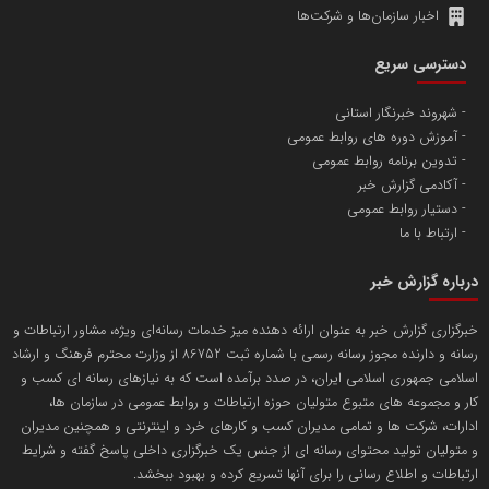
اخبار سازمان‌ها و شرکت‌ها
آهن و فولاد غدیر ایرانیان
دسترسی سریع
تامین آهن اسفنجی تولیدکنندگان فولاد در کشور
شهروند خبرنگار استانی
آموزش دوره های روابط عمومی
پایگاه اطلاع رسانی اعتلای نهادهای مردمی
تدوین برنامه روابط عمومی
مسعودصادقی
آکادمی گزارش خبر
دستیار روابط عمومی
ارتباط با ما
درباره گزارش خبر
خبرگزاری گزارش خبر به عنوان ارائه دهنده میز خدمات رسانه‌ای ویژه، مشاور ارتباطات و
رسانه و دارنده مجوز رسانه رسمی با شماره ثبت 86752 از وزارت محترم فرهنگ و ارشاد
تریبون
اسلامی جمهوری اسلامی ایران، در صدد برآمده است که به نیازهای رسانه ای کسب و
انتشار گسترده محتوا در رسانه گزارش خبر
کار و مجموعه های متبوع متولیان حوزه ارتباطات و روابط عمومی در سازمان ها،
ادارات، شرکت ها و تمامی مدیران کسب و کارهای خرد و اینترنتی و همچنین مدیران
پایگاه اطلاع رسانی دریا و نفت
و متولیان تولید محتوای رسانه ای از جنس یک خبرگزاری داخلی پاسخ گفته و شرایط
محمدعلی کرمعلی
ارتباطات و اطلاع رسانی را برای آنها تسریع کرده و بهبود ببخشد.