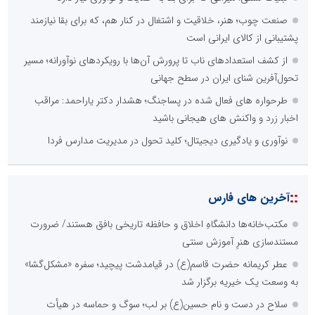
صنعت چوب؛ هنر، خلاقیت و اشتغال در کنار هم، که برای بقا نیازمند
پشتیبانی از کالای ایرانی است
از کشف استعدادهای ناب تا پرورش آن‌ها با رویکردهای نوآورانه؛ مسیر
تحول‌آفرین شنای ایران در سطح جهانی
طرحواره های فعال شده در پساجنگ؛ هشدار دکتر یاراحمد: مراقب
اخبار زرد و واکنش های هیجانی باشید
نوآوری و یادگیری دیجیتال؛ کلید تحول در مدیریت مدارس فردا
::
آخرین های فارس
مکتب‌خانه‌ها دانشگاهِ اخلاق و حافظه تاریخی بافق هستند/ ضرورت
مستندسازی هنرِ آموزش سنتی
عطر کریمانه حضرت قاسم(ع) در قیامدشت پیچید؛ سفره «مشکل‌گشا»
به وسعت یک خیریه برگزار شد
سلاح در دست و نام حسین(ع) بر لب؛ سوگ و حماسه در هیأت