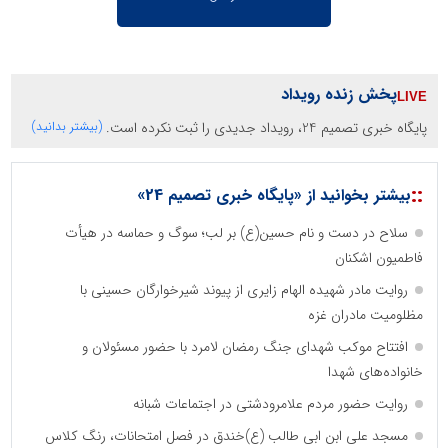
پخش زنده رویداد
پایگاه خبری تصمیم 24، رویداد جدیدی را ثبت نکرده است.
(بیشتر بدانید)
::
بیشتر بخوانید از «پایگاه خبری تصمیم 24»
سلاح در دست و نام حسین(ع) بر لب؛ سوگ و حماسه در هیأت
فاطمیون اشکنان
روایت مادر شهیده الهام زایری از پیوند شیرخوارگان حسینی با
مظلومیت مادران غزه
افتتاح موکب شهدای جنگ رمضان لامرد با حضور مسئولان و
خانواده‌های شهدا
روایت حضور مردم علامرودشتی در اجتماعات شبانه
مسجد علی ابن ابی طالب (ع)خندق در فصل امتحانات، رنگ کلاس