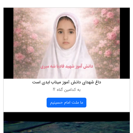
داغ شهدای دانش آموز میناب ابدی است
به كدامین گناه ؟!
ما ملت امام حسینیم