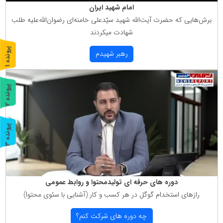
امام شهید ایران
برش‌هایی كه حضرت آیت‌الله شهید سیّدعلی خامنه‌ای رضوان‌الله‌علیه طلب
شهادت میكردند
پ
1
رهبر شهیدم
ر
و
ن
د
ه
پ
2
ر
و
ن
د
ه
پ
3
ر
و
ن
د
ه
دوره های حرفه ای تولیدمحتوا و روابط عمومی
رازهای استخدام گوگل در هر كسب و كار (آشنایی با سئوی محتوا)
چه دوره های شركت كنم؟