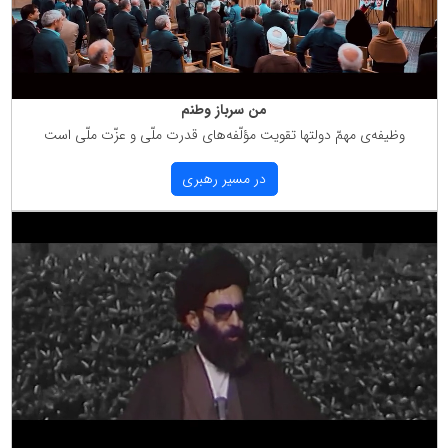
من سرباز وطنم
وظیفه‌ی مهمّ دولتها تقویت مؤلّفه‌های قدرت ملّی و عزّت ملّی است
در مسیر رهبری