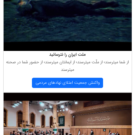
ملت ایران را نترسانید
از شما میترسند؛ از ملّت میترسند؛ از ایمانتان میترسند؛ از حضور شما در صحنه
میترسند
واكنش جمعیت اعتلای نهادهای مردمی