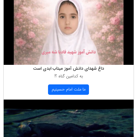
داغ شهدای دانش آموز میناب ابدی است
به كدامین گناه ؟!
ما ملت امام حسینیم