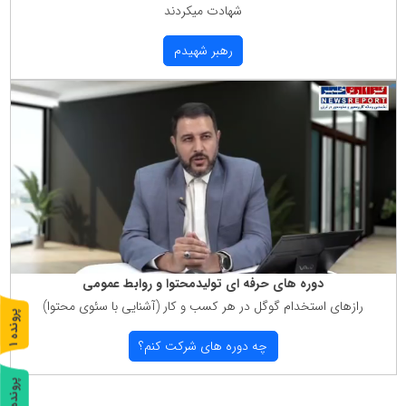
شهادت میكردند
رهبر شهیدم
دوره های حرفه ای تولیدمحتوا و روابط عمومی
رازهای استخدام گوگل در هر كسب و كار (آشنایی با سئوی محتوا)
پ
1
چه دوره های شركت كنم؟
ر
و
ن
د
ه
پ
2