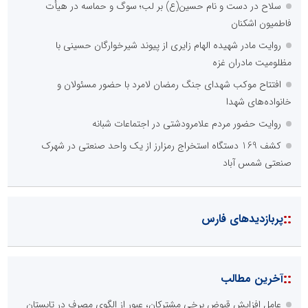
سلاح در دست و نام حسین(ع) بر لب؛ سوگ و حماسه در هیأت
فاطمیون اشکنان
روایت مادر شهیده الهام زایری از پیوند شیرخوارگان حسینی با
مظلومیت مادران غزه
افتتاح موکب شهدای جنگ رمضان لامرد با حضور مسئولان و
خانواده‌های شهدا
روایت حضور مردم علامرودشتی در اجتماعات شبانه
کشف 169 دستگاه استخراج رمزارز از یک واحد صنعتی در شهرک
صنعتی شمس آباد
::
پربازدیدهای فارس
::
آخرین مطالب
عامل افزایش قبوض برخی مشترکان، عبور از الگوی مصرف در تابستان