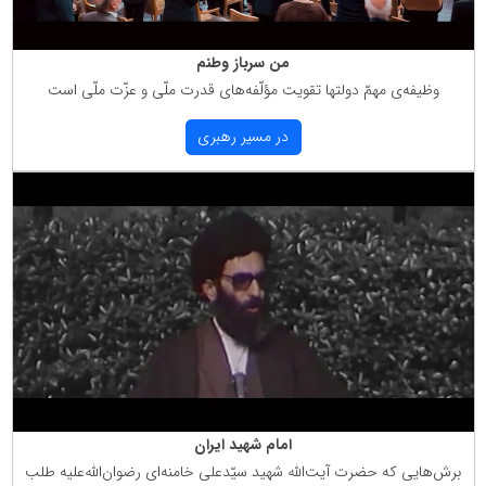
من سرباز وطنم
وظیفه‌ی مهمّ دولتها تقویت مؤلّفه‌های قدرت ملّی و عزّت ملّی است
در مسیر رهبری
امام شهید ایران
برش‌هایی كه حضرت آیت‌الله شهید سیّدعلی خامنه‌ای رضوان‌الله‌علیه طلب