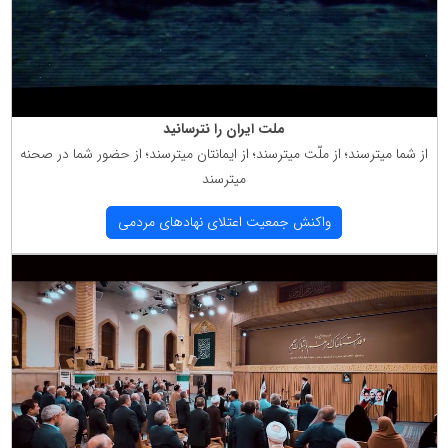
ملت ایران را نترسانید
از شما میترسند؛ از ملّت میترسند؛ از ایمانتان میترسند؛ از حضور شما در صحنه
میترسند
واكنش جمعیت اعتلای نهادهای مردمی