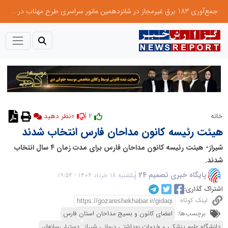
جمع‌آوری 183 برق غیرمجاز در شانزدهمین مانور سراسری طرح مهتاب در استان تهران
0
2 |
خانه
نظر دهید
هیئت رئیسه کانون مداحان فارس انتخاب شدند
شیراز- هیئت رئیسه کانون مداحان فارس برای مدت زمان ۴ سال انتخاب
شدند.
پایگاه خبری تصمیم 24
یکشنبه 18 خرداد 1404 - 19:54
اشتراک گذاری:
لینک کوتاه
برچسب‌ها:
اعضای کانون و بسیج مداحان استان فارس
دانشگاه علوم پزشکی و خدمات بهداشتی درمانی شیراز
دستیار رسانه‌ای