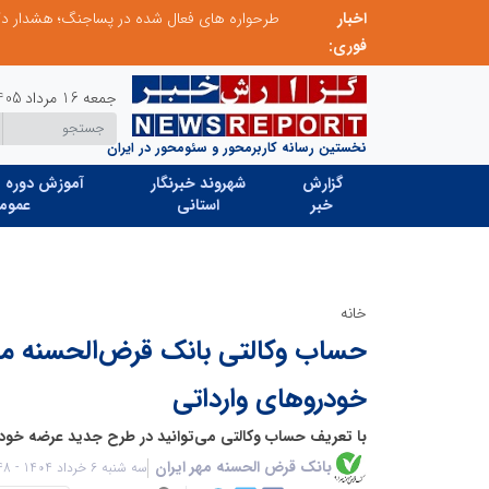
اخبار
ابتکار در ساماندهی فضای مجازی، خلاقیت در حمایت از خدمات صنفی؛ رویکرد نوین اتحادیه کامیون‌داران کرج
فوری:
جمعه 16 مرداد 1405
نخستین رسانه کاربرمحور و سئومحور در ایران
گزارش
شهروند خبرنگار
آموزش دوره ه
خبر
استانی
عموم
خانه
حساب وکالتی بانک قرض‌الحسنه مهر 
خودروهای وارداتی
با تعریف حساب وکالتی می‌توانید در طرح جدید عرضه خود
بانک قرض الحسنه مهر ایران
سه شنبه 6 خرداد 1404 - 12:48