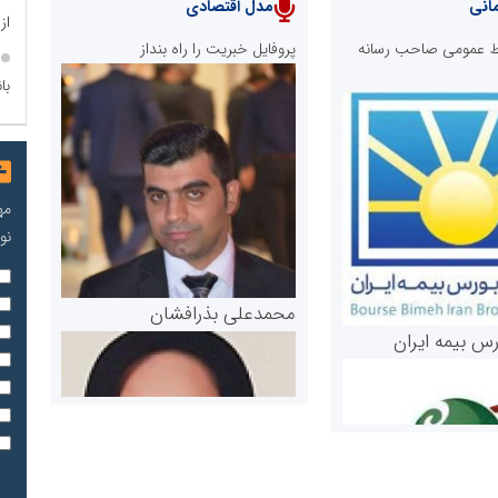
انی
مدل اقتصادی
از
ابط عمومی صاحب رسانه
پروفایل خبریت را راه بنداز
با
مه
نو
محمدعلی بذرافشان
رس بیمه ایران