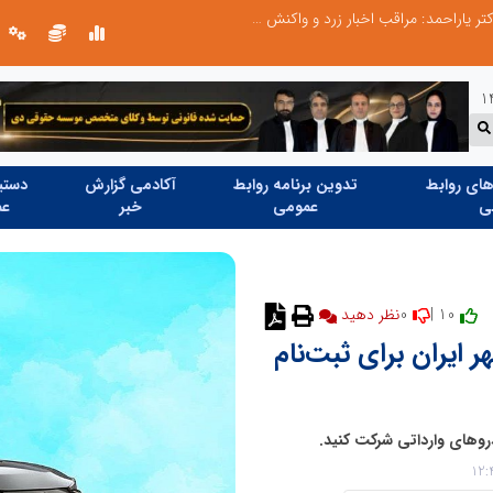
طرحواره های فعال شده در پساجنگ؛ هشدار دکتر یاراحمد: مراقب اخبار زرد و واکنش های هیجانی باشید
ای روابط
تدوین برنامه روابط
آکادمی گزارش
دستیا
ی
عمومی
خبر
عم
0
10 |
نظر دهید
ایران برای ثبت‌نام
روهای وارداتی شرکت کنید.