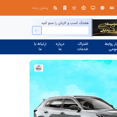
صنعت چوب؛ هنر، خلاقیت و اشتغال در کنار هم، که برای بقا نیازمند پشتیبانی از کالای ایرانی است
پخش زنده
هشتگ کسب و کارتان را سئو کنید
ر روابط
اشتراک
درباره
ارتباط با
ومی
خدمات
ما
ما