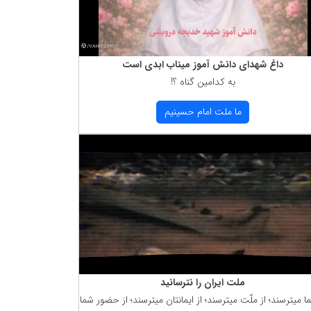
داغ شهدای دانش آموز میناب ابدی است
به كدامین گناه ؟!
ما ملت امام حسینیم
ملت ایران را نترسانید
ما میترسند؛ از ملّت میترسند؛ از ایمانتان میترسند؛ از حضور شما