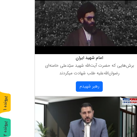
امام شهید ایران
برش‌هایی كه حضرت آیت‌الله شهید سیّدعلی خامنه‌ای
رضوان‌الله‌علیه طلب شهادت میكردند
رهبر شهیدم
پ
1
ر
و
ن
د
ه
پ
2
ر
و
ن
د
ه