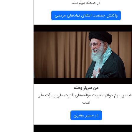
در صحنه میترسند
واكنش جمعیت اعتلای نهادهای مردمی
من سرباز وطنم
یفه‌ی مهمّ دولتها تقویت مؤلّفه‌های قدرت ملّی و عزّت ملّی
است
در مسیر رهبری