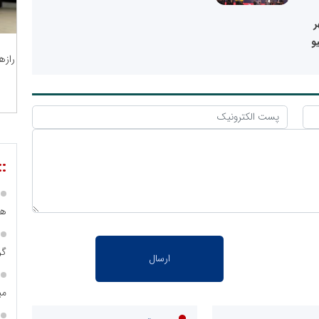
ر
و
رازه
::
هز
گر
می