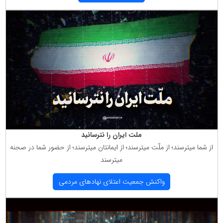
ملت ایران را نترسانید
از شما میترسند؛ از ملّت میترسند؛ از ایمانتان میترسند؛ از حضور شما در صحنه
میترسند
واكنش جمعیت اعتلای نهادهای مردمی