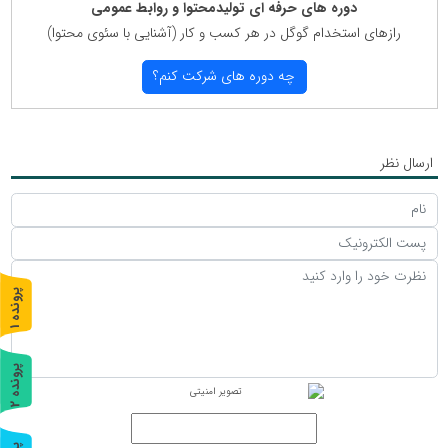
دوره های حرفه ای تولیدمحتوا و روابط عمومی
رازهای استخدام گوگل در هر كسب و كار (آشنایی با سئوی محتوا)
چه دوره های شركت كنم؟
ارسال نظر
پ
1
ر
و
ن
د
ه
پ
2
ر
و
ن
د
ه