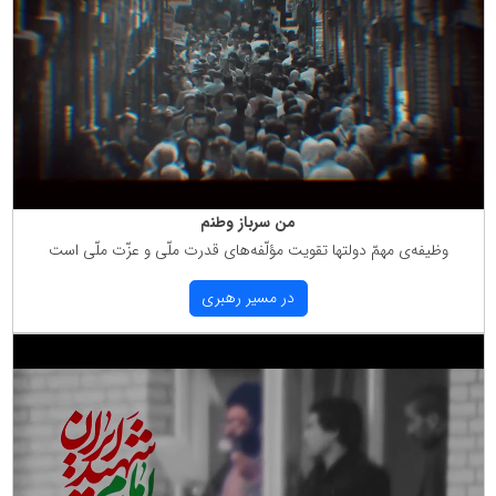
من سرباز وطنم
وظیفه‌ی مهمّ دولتها تقویت مؤلّفه‌های قدرت ملّی و عزّت ملّی است
در مسیر رهبری