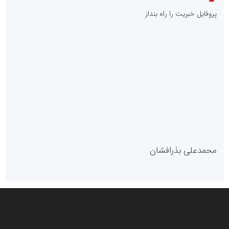
پایگاه خبری نهضت ملی مسکن
پروفایل خبریت را راه بنداز
سازمان بورس و اوراق بهادار
مرجع اخبار موثق در بازارسرمایه
پایگاه خبری گفتمان یزد
محمدعلی بذرافشان