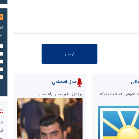
اص
عم
انی
مدل اقتصادی
ابط عمومی صاحب رسانه
پروفایل خبریت را راه بنداز
::
ای
می