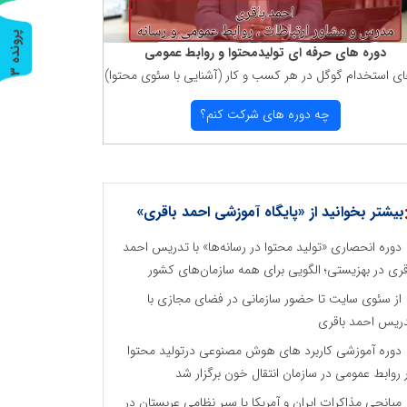
پ
3
دوره های حرفه ای تولیدمحتوا و روابط عمومی
ای استخدام گوگل در هر كسب و كار (آشنایی با سئوی محتوا)
ر
و
ن
د
ه
چه دوره های شركت كنم؟
بیشتر بخوانید از «پایگاه آموزشی احمد باقری»
دوره انحصاری «تولید محتوا در رسانه‌ها» با تدریس احمد
قری در بهزیستی؛ الگویی برای همه سازمان‌های کشور
از سئوی سایت تا حضور سازمانی در فضای مجازی با
ریس احمد باقری
دوره آموزشی کاربرد های هوش مصنوعی درتولید محتوا
 روابط عمومی در سازمان انتقال خون برگزار شد
میانجی مذاکرات ایران و آمریکا یا سپر نظامی عربستان در