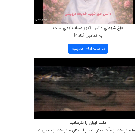
داغ شهدای دانش آموز میناب ابدی است
به كدامین گناه ؟!
ما ملت امام حسینیم
ملت ایران را نترسانید
ما میترسند؛ از ملّت میترسند؛ از ایمانتان میترسند؛ از حضور شما