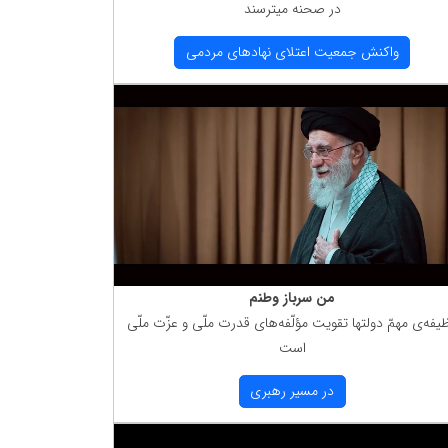
در صحنه میترسند
واكنش جمعیت اعتلای نهادهای مردمی
من سرباز وطنم
یفه‌ی مهمّ دولتها تقویت مؤلّفه‌های قدرت ملّی و عزّت ملّی
است
در مسیر رهبری