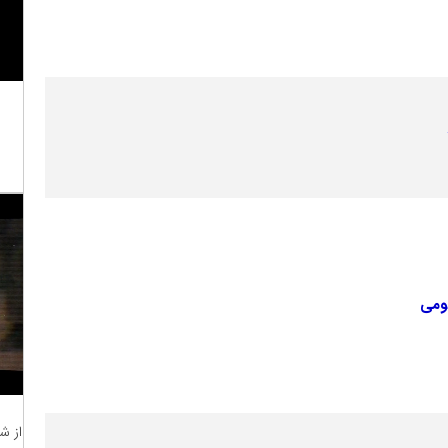
مومی
از ش