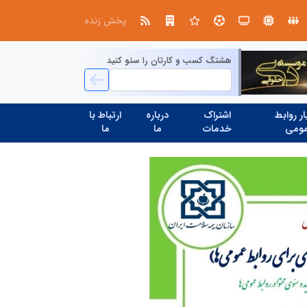
تنگه هرمز دیگر به وضعیت سابق برنمی گردد؛ جمهوری اسلامی چگونه این آبراه راهبردی را به دال مرکزی نظم امنیتی جدید غرب آسیا تبدیل می کند؟
پخش زنده
هشتگ کسب و کارتان را سئو کنید
ر روابط
اشتراک
درباره
ارتباط با
ومی
خدمات
ما
ما