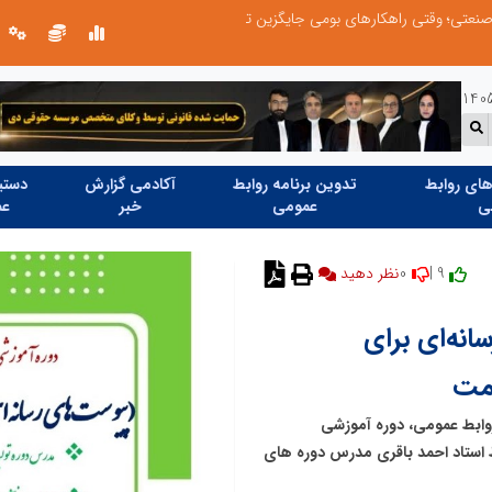
های بومی جایگزین تحریم میشود
ای روابط
تدوین برنامه روابط
آکادمی گزارش
دستیا
ی
عمومی
خبر
عم
0
9 |
نظر دهید
انه‌ای برای
امت
 روابط عمومی، دوره آموزشی
 استاد احمد باقری مدرس دوره های