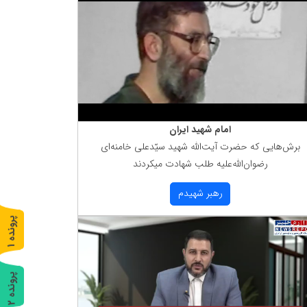
امام شهید ایران
برش‌هایی كه حضرت آیت‌الله شهید سیّدعلی خامنه‌ای
رضوان‌الله‌علیه طلب شهادت میكردند
رهبر شهیدم
پ
1
ر
و
ن
د
ه
پ
2
ر
و
ن
د
ه