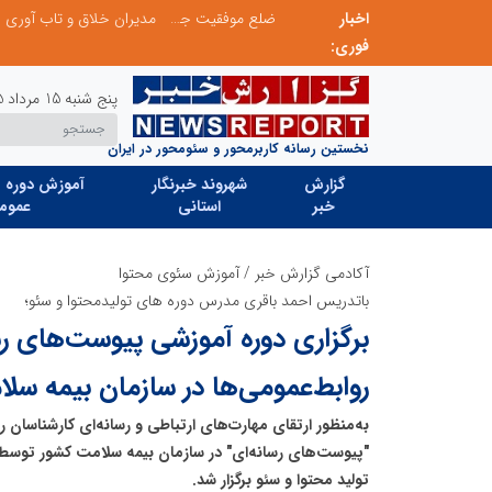
اخبار
الگوپذیری خلاق، بهره‌گیری از هوش مصنوعی و کشف استعدادها، سه ضلع موفقیت جوانان کارآفرین
مدیران خلاق و تاب آوری صنعتی؛ وقتی راهکار
فوری:
پنج شنبه 15 مرداد 1405
نخستین رسانه کاربرمحور و سئومحور در ایران
گزارش
شهروند خبرنگار
آموزش دوره ه
خبر
استانی
عموم
آکادمی گزارش خبر
/
آموزش سئوی محتوا
باتدریس احمد باقری مدرس دوره های تولیدمحتوا و سئو؛
برگزاری دوره آموزشی پیوست‌های رس
روابط‌عمومی‌ها در سازمان بیمه سل
به‌منظور ارتقای مهارت‌های ارتباطی و رسانه‌ای کارشناسان
"پیوست‌های رسانه‌ای" در سازمان بیمه سلامت کشور توسط
تولید محتوا و سئو برگزار شد.