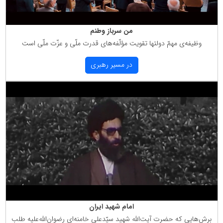
من سرباز وطنم
وظیفه‌ی مهمّ دولتها تقویت مؤلّفه‌های قدرت ملّی و عزّت ملّی است
در مسیر رهبری
امام شهید ایران
برش‌هایی كه حضرت آیت‌الله شهید سیّدعلی خامنه‌ای رضوان‌الله‌علیه طلب