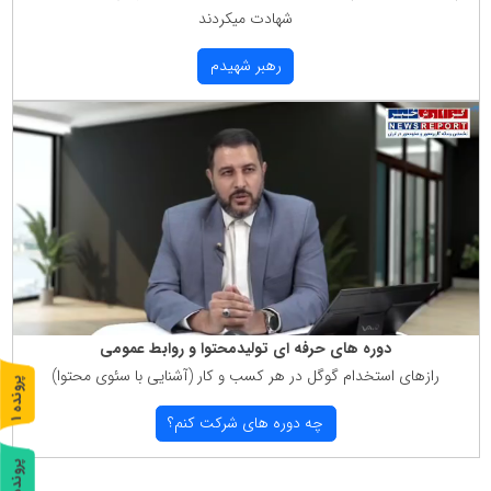
شهادت میكردند
رهبر شهیدم
دوره های حرفه ای تولیدمحتوا و روابط عمومی
رازهای استخدام گوگل در هر كسب و كار (آشنایی با سئوی محتوا)
پ
1
چه دوره های شركت كنم؟
ر
و
ن
د
ه
پ
2