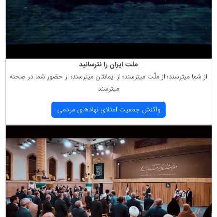
ملت ایران را نترسانید
از شما میترسند؛ از ملّت میترسند؛ از ایمانتان میترسند؛ از حضور شما در صحنه
میترسند
واكنش جمعیت اعتلای نهادهای مردمی