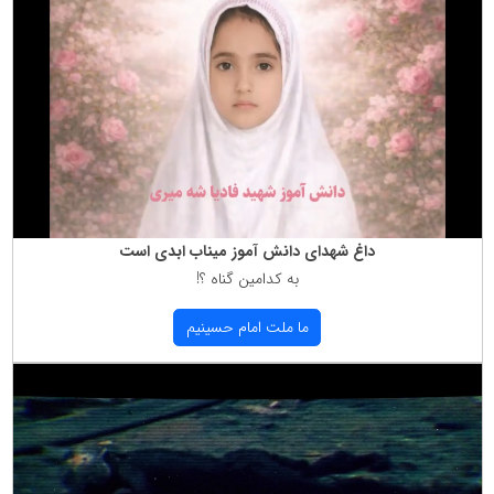
داغ شهدای دانش آموز میناب ابدی است
به كدامین گناه ؟!
ما ملت امام حسینیم