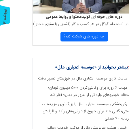
پ
3
دوره های حرفه ای تولیدمحتوا و روابط عمومی
ای استخدام گوگل در هر كسب و كار (آشنایی با سئوی محتوا)
ر
و
ن
د
ه
چه دوره های شركت كنم؟
بیشتر بخوانید از «موسسه اعتباری ملل»
ساعت کاری موسسه اعتباری ملل در خوزستان تغییر یافت
مهلت ۶ روزه برای وکالتی‌کردن ۵۰۰ میلیون تومان؛
ت‌نام خودروهای وارداتی از امروز در «ملل» آغاز شد
رکوردشکنی موسسه اعتباری ملل با بزرگ‌ترین مزایده ۱۰۰
تی؛ گامی بلند برای خروج از دارایی‌های راکد و افزایش
ایه ۷۰ همتی
رئیس هیئت سرپرستی ملل از موکب خدمت رسانی