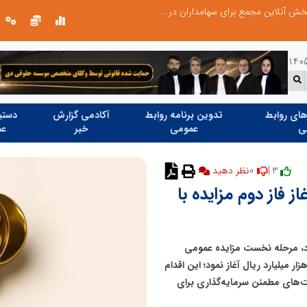
صورت‌های مالی سال ۱۴۰۴ کالبر در بوته رأی؛ پخش آنلاین مجمع برای سهامداران در سراسر کشور
ای روابط
تدوین برنامه روابط
آکادمی گزارش
دستیا
ی
عمومی
خبر
عم
0
3 |
نظر دهید
 فاز دوم مزایده با
ود، مرحله نخست مزایده عمومی
لاک و مستغلات را با عرضه ۹۷ ملک به ارزش بیش از ۳۱0 هزار میلیارد ریال آغاز نمود؛ این اقدام
‌های مطمئن سرمایه‌گذاری برای