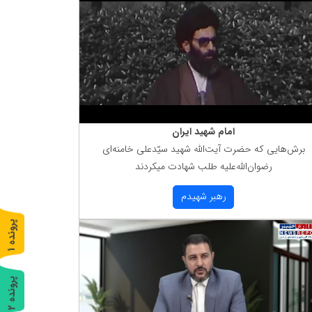
امام شهید ایران
برش‌هایی كه حضرت آیت‌الله شهید سیّدعلی خامنه‌ای
رضوان‌الله‌علیه طلب شهادت میكردند
رهبر شهیدم
پ
1
ر
و
ن
د
ه
پ
2
ر
و
ن
د
ه