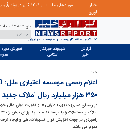
اخبار
مدیر موفق آموزشگاه‌های زبان: هم‌افزایی «مدیریت هوشمند» و «سرمایه‌های انسانی» رمز عبور از بحران‌های آموزشی است
فوری:
پنج شنبه 15 مرداد 1405
نخستین رسانه کاربرمحور و سئومحور در ایران
گزارش
شهروند خبرنگار
آموزش دوره ه
خبر
استانی
عموم
خانه
اعلام رسمی موسسه اعتباری ملل: آغاز
۳۵۰ هزار میلیارد ریال املاک جدید
در راستای مدیریت بهینه دارایی‌ها و تقویت توان مالی خ
ام
راهبردی در جهت افزایش توان تسهیلات‌دهی و ایجاد فرصت
عموم می باشد.