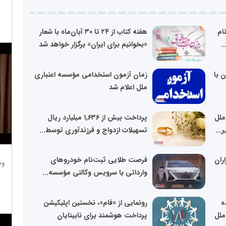
ام
هفته کتاب از ۲۴ تا ۳۰ آبان‌ماه با شعار
«بخوانیم برای ایران» برگزار خواهد شد
 با
زمان آزمون استخدامی مؤسسه اعتباری
ملل اعلام شد
ملل
پرداخت بیش از ۱,۶۳۶ میلیارد ریال
...
تسهیلات ازدواج و فرزندآوری توسط...
ران
فرصت طلایی ثبت‌نام خودروهای
وظ
وارداتی با سرویس وکالتی مؤسسه...
ه
رونمایی از «فام»، نخستین اپلیکیشن
ملل
پرداخت هوشمند برای نابینایان