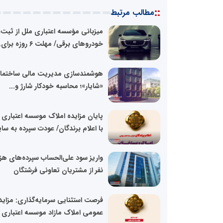
::
مطالب مرتبط
میزبانی مؤسسه اعتباری ملل از ثبت‌ن
خودروهای برقی/ مهلت ۶ روزه برای...
هوشمندسازی مدیریت مالی ساختمان
«شایار»؛ محاسبه خودکار شارژ و...
پایان مزایده املاک موسسه اعتباری 
با اعلام برندگان/ عودت سپرده به سایر
واریز سود علی‌الحساب سپرده‌های هزا
نفر از مشتریان تعاونی فرشتگان
فرصت استثنایی سرمایه‌گذاری: مزاید
عمومی املاک مازاد موسسه اعتباری 