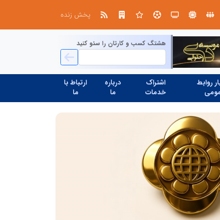
طرحواره های فعال شده در پساجنگ؛ هشدار دکتر یاراحمد: مراقب اخبار زرد و واکنش های هیجانی باشید
پخش زنده
هشتگ کسب و کارتان را سئو کنید
ر روابط
اشتراک
درباره
ارتباط با
ومی
خدمات
ما
ما