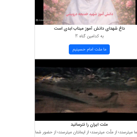
داغ شهدای دانش آموز میناب ابدی است
به كدامین گناه ؟!
ما ملت امام حسینیم
ملت ایران را نترسانید
ما میترسند؛ از ملّت میترسند؛ از ایمانتان میترسند؛ از حضور شما