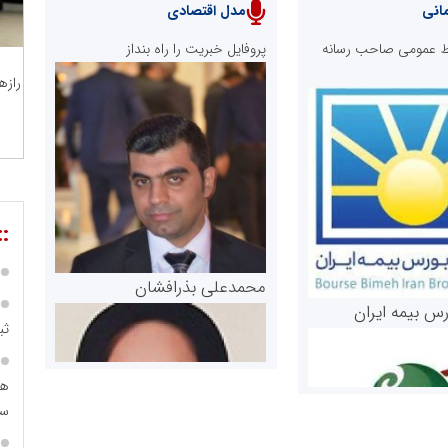
انی
مدل اقتصادی
ابط عمومی صاحب رسانه
پروفایل خبریت را راه بنداز
رازه
::
محمدعلی بذرافشان
رس بیمه ایران
ثب
هم
سرم