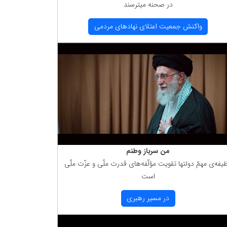
در صحنه میترسند
واكنش جمعیت اعتلای نهادهای مردمی
من سرباز وطنم
یفه‌ی مهمّ دولتها تقویت مؤلّفه‌های قدرت ملّی و عزّت ملّی
است
در مسیر رهبری