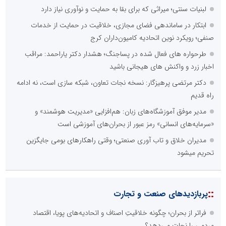
::
اخبار برگزیده در موتورهای جستجو
صورت‌های مالی سال ۱۴۰۴ کالبر در بوته رأی؛ پخش آنلاین مجمع برای
سهامداران در سراسر کشور
فراتر از بحران؛ چگونه خلاقیتِ اصناف و اتحادیه‌های پویا، اقتصاد
مردمی را نجات می‌دهد؟
چیستی طراشعر از نگاه امین افضل‌پور؛ چگونه یک شاعر ایرانی با انقلاب
در جایگاه حرف، شعر را از متن خطی به میدان ادراک بصری تبدیل کرد؟
الگوپذیری خلاق، بهره‌گیری از هوش مصنوعی و کشف استعدادها، سه
ضلع موفقیت جوانان کارآفرین
تنگه هرمز دیگر به وضعیت سابق برنمی گردد؛ جمهوری اسلامی چگونه
این آبراه راهبردی را به دال مرکزی نظم امنیتی جدید غرب آسیا تبدیل می
کند؟
ابتکار در حمایت از باشگاه‌ها و خلاقیت در توسعه ورزش همگانی؛ کلید
طلایی پیشرفت ورزش کشور