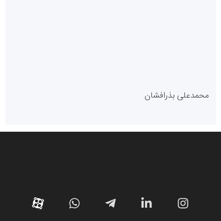
پایگاه آموزشی احمد باقری
مدل سازمانی
با دستیار روابط عمومی صاحب رسانه شوید
روابط عمومی خبرگزاری گزارش خبر
کارگزاری بورس بیمه ایران