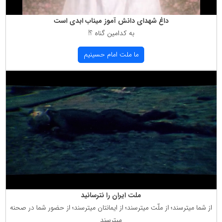
داغ شهدای دانش آموز میناب ابدی است
به كدامین گناه ؟!
ما ملت امام حسینیم
ملت ایران را نترسانید
از شما میترسند؛ از ملّت میترسند؛ از ایمانتان میترسند؛ از حضور شما در صحنه
میترسند