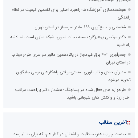
هوشمندسازی آموزشگاه‌ها؛ راهبرد اصلی برای تضمین کیفیت در نظام
رانندگی
::
آخرین های صنعت و تجارت
صنعت چوب؛ هنر، خلاقیت و اشتغال در کنار هم، که برای بقا نیازمند
پشتیبانی از کالای ایرانی است
لبنیات سنتی؛ میراثی که برای بقا به حمایت و نوآوری نیاز دارد
ابتکار در ساماندهی فضای مجازی، خلاقیت در حمایت از خدمات
صنفی؛ رویکرد نوین اتحادیه کامیون‌داران کرج
طرحواره های فعال شده در پساجنگ؛ هشدار دکتر یاراحمد: مراقب
اخبار زرد و واکنش های هیجانی باشید
دکتر مرتضی پرهیزگار: نسخه نجات تعاون، شبکه سازی است، نه ادامه
راه قدیم
مدیر موفق آموزشگاه‌های زبان: هم‌افزایی «مدیریت هوشمند» و
«سرمایه‌های انسانی» رمز عبور از بحران‌های آموزشی است