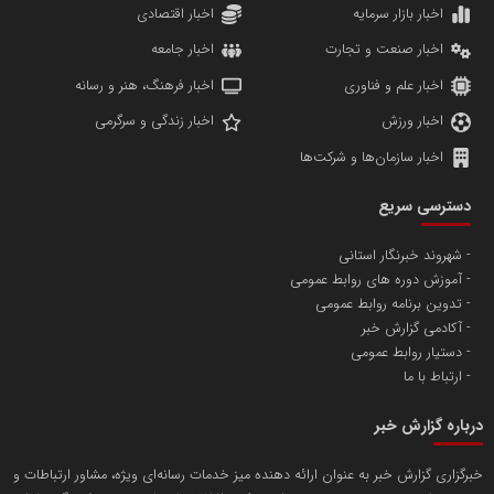
مدل اقتصادی
پایگاه خبری نهضت ملی مسکن
پروفایل خبریت را راه بنداز
سازمان بورس و اوراق بهادار
مرجع اخبار موثق در بازارسرمایه
پایگاه خبری گفتمان یزد
محمدعلی بذرافشان