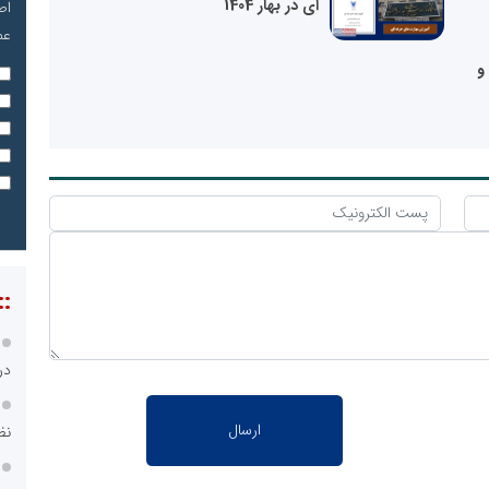
ای در بهار 1404
اص
عم
و
::
در
نظ