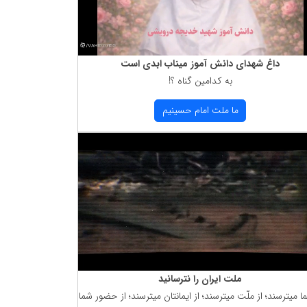
داغ شهدای دانش آموز میناب ابدی است
به كدامین گناه ؟!
ما ملت امام حسینیم
ملت ایران را نترسانید
ما میترسند؛ از ملّت میترسند؛ از ایمانتان میترسند؛ از حضور شما