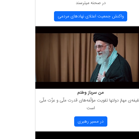
در صحنه میترسند
واكنش جمعیت اعتلای نهادهای مردمی
من سرباز وطنم
یفه‌ی مهمّ دولتها تقویت مؤلّفه‌های قدرت ملّی و عزّت ملّی
است
در مسیر رهبری