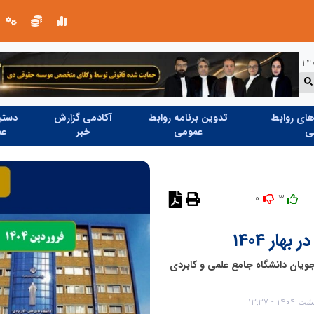
خانه با نور، صمیمی‌تر می‌شود
ای روابط
تدوین برنامه روابط
آکادمی گزارش
دستیا
ی
عمومی
خبر
عم
0
3 |
نظر دهید
ار 1404
یان دانشگاه جامع علمی و کابردی