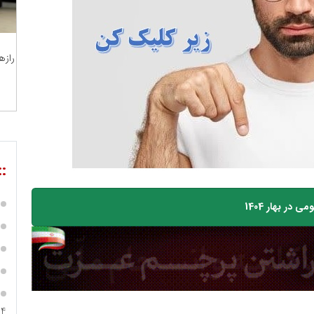
رازه
::
ر بهار 1404
04