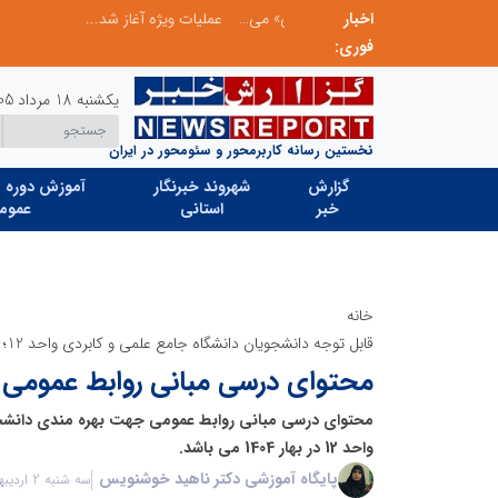
اخبار
بازنگری در نظام اکتشاف معدنی ایران؛ «هدف اکتشافی» جایگزین «مرحله عملیاتی» می‌شود
عملیات ویژه آغاز شد...
فوری:
یکشنبه 18 مرداد 1405
نخستین رسانه کاربرمحور و سئومحور در ایران
گزارش
شهروند خبرنگار
آموزش دوره ه
خبر
استانی
عموم
خانه
قابل توجه دانشجویان دانشگاه جامع علمی و کابردی واحد 12؛
محتوای درسی مبانی روابط عمومی در به
محتوای درسی مبانی روابط عمومی جهت بهره مندی دانشجو
واحد 12 در بهار 1404 می باشد.
پایگاه آموزشی دکتر ناهید خوشنویس
سه شنبه 2 اردیبهشت 1404 - 13:37