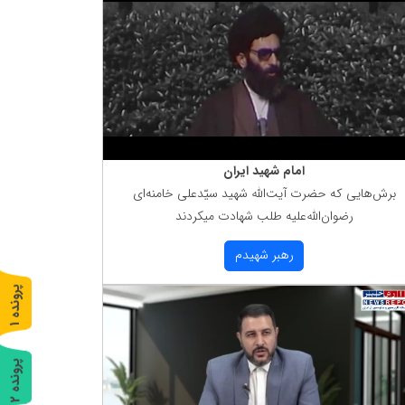
امام شهید ایران
برش‌هایی كه حضرت آیت‌الله شهید سیّدعلی خامنه‌ای
رضوان‌الله‌علیه طلب شهادت میكردند
رهبر شهیدم
پ
1
ر
و
ن
د
ه
پ
2
ر
و
ن
د
ه