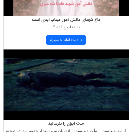
داغ شهدای دانش آموز میناب ابدی است
به كدامین گناه ؟!
ما ملت امام حسینیم
ملت ایران را نترسانید
از شما میترسند؛ از ملّت میترسند؛ از ایمانتان میترسند؛ از حضور شما در صحنه