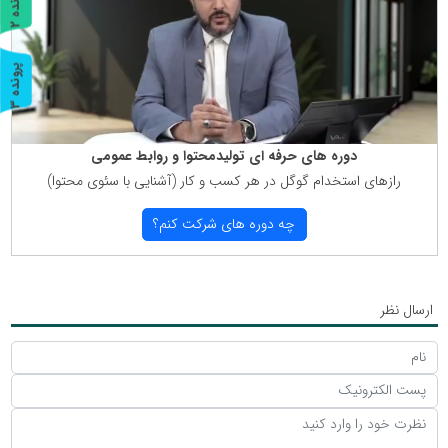
پ
2
ر
و
ن
د
ه
پ
3
ر
و
ن
د
ه
دوره های حرفه ای تولیدمحتوا و روابط عمومی
رازهای استخدام گوگل در هر كسب و كار (آشنایی با سئوی محتوا)
چه دوره های شركت كنم؟
ارسال نظر