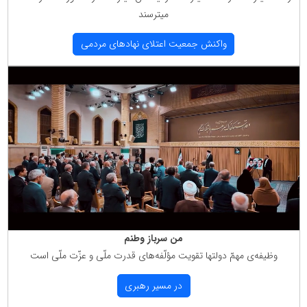
میترسند
واكنش جمعیت اعتلای نهادهای مردمی
من سرباز وطنم
وظیفه‌ی مهمّ دولتها تقویت مؤلّفه‌های قدرت ملّی و عزّت ملّی است
در مسیر رهبری