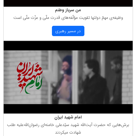
من سرباز وطنم
وظیفه‌ی مهمّ دولتها تقویت مؤلّفه‌های قدرت ملّی و عزّت ملّی است
در مسیر رهبری
امام شهید ایران
برش‌هایی كه حضرت آیت‌الله شهید سیّدعلی خامنه‌ای رضوان‌الله‌علیه طلب
شهادت میكردند