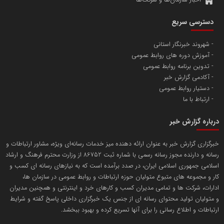
آهن و فولاد غدیر ایرانیان
دسترسی سریع
تامین آهن اسفنجی تولیدکنندگان فولاد در کشور
شهروند خبرنگار استانی
آموزش دوره های روابط عمومی
پایگاه اطلاع رسانی اعتلای نهادهای مردمی
تدوین برنامه روابط عمومی
مسعودصادقی
آکادمی گزارش خبر
دستیار روابط عمومی
ارتباط با ما
درباره گزارش خبر
خبرگزاری گزارش خبر به عنوان ارائه دهنده میز خدمات رسانه‌ای ویژه، مشاور ارتباطات و
رسانه و دارنده مجوز رسانه رسمی با شماره ثبت 86752 از وزارت محترم فرهنگ و ارشاد
تریبون
اسلامی جمهوری اسلامی ایران، در صدد برآمده است که به نیازهای رسانه ای کسب و
انتشار گسترده محتوا در رسانه گزارش خبر
کار و مجموعه های متبوع متولیان حوزه ارتباطات و روابط عمومی در سازمان ها،
ادارات، شرکت ها و تمامی مدیران کسب و کارهای خرد و اینترنتی و همچنین مدیران
پایگاه اطلاع رسانی دریا و نفت
و متولیان تولید محتوای رسانه ای از جنس یک خبرگزاری داخلی پاسخ گفته و شرایط
محمدعلی کرمعلی
ارتباطات و اطلاع رسانی را برای آنها تسریع کرده و بهبود ببخشد.