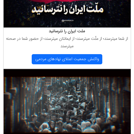
ملت ایران را نترسانید
از شما میترسند؛ از ملّت میترسند؛ از ایمانتان میترسند؛ از حضور شما در صحنه
میترسند
واكنش جمعیت اعتلای نهادهای مردمی