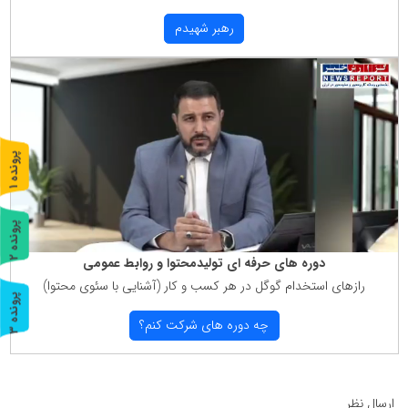
رهبر شهیدم
پ
1
ر
و
ن
د
ه
پ
2
دوره های حرفه ای تولیدمحتوا و روابط عمومی
ر
و
ن
د
ه
رازهای استخدام گوگل در هر كسب و كار (آشنایی با سئوی محتوا)
پ
3
چه دوره های شركت كنم؟
ر
و
ن
د
ه
ارسال نظر