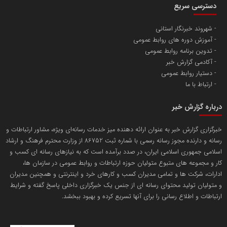
دسترسی سریع
تامین آهن اسفنجی تولیدکنندگان فولاد در کشور
شهروند خبرنگار استانی
آموزش دوره های روابط عمومی
پایگاه اطلاع رسانی اعتلای نهادهای مردمی
تدوین برنامه روابط عمومی
مسعودصادقی
آکادمی گزارش خبر
دستیار روابط عمومی
ارتباط با ما
درباره گزارش خبر
خبرگزاری گزارش خبر به عنوان ارائه دهنده میز خدمات رسانه‌ای ویژه، مشاور ارتباطات و
رسانه و دارنده مجوز رسانه رسمی با شماره ثبت 86752 از وزارت محترم فرهنگ و ارشاد
تریبون
اسلامی جمهوری اسلامی ایران، در صدد برآمده است که به نیازهای رسانه ای کسب و
انتشار گسترده محتوا در رسانه گزارش خبر
کار و مجموعه های متبوع متولیان حوزه ارتباطات و روابط عمومی در سازمان ها،
ادارات، شرکت ها و تمامی مدیران کسب و کارهای خرد و اینترنتی و همچنین مدیران
پایگاه اطلاع رسانی دریا و نفت
و متولیان تولید محتوای رسانه ای از جنس یک خبرگزاری داخلی پاسخ گفته و شرایط
محمدعلی کرمعلی
ارتباطات و اطلاع رسانی را برای آنها تسریع کرده و بهبود ببخشد.