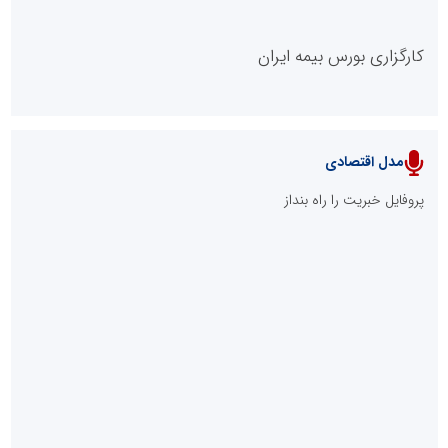
کارگزاری بورس بیمه ایران
مدل اقتصادی
پایگاه خبری نهضت ملی مسکن
پروفایل خبریت را راه بنداز
سازمان بورس و اوراق بهادار
مرجع اخبار موثق در بازارسرمایه