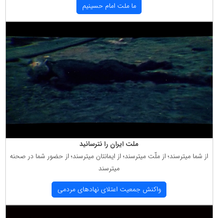
ما ملت امام حسینیم
ملت ایران را نترسانید
از شما میترسند؛ از ملّت میترسند؛ از ایمانتان میترسند؛ از حضور شما در صحنه
میترسند
واكنش جمعیت اعتلای نهادهای مردمی