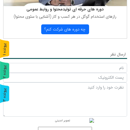
دوره های حرفه ای تولیدمحتوا و روابط عمومی
رازهای استخدام گوگل در هر كسب و كار (آشنایی با سئوی محتوا)
چه دوره های شركت كنم؟
پ
1
ارسال نظر
ر
و
ن
د
ه
پ
2
ر
و
ن
د
ه
پ
3
ر
و
ن
د
ه