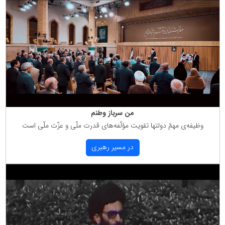
من سرباز وطنم
وظیفه‌ی مهمّ دولتها تقویت مؤلّفه‌های قدرت ملّی و عزّت ملّی است
در مسیر رهبری