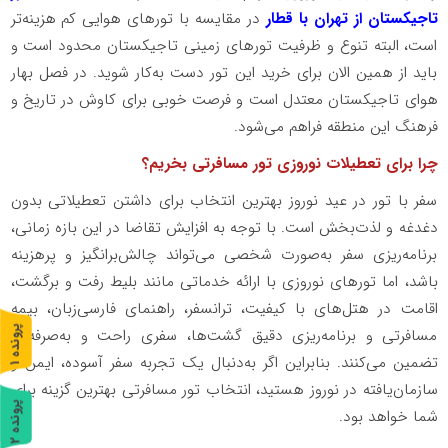
تاجیکستان از تهران با قطار
در مقایسه با تورهای هوایی کم هزینه‌تر
است، البته تنوع و ظرفیت تورهای زمینی تاجیکستان محدود است و
باید از همین الان برای خرید این تور دست به‌کار شوید. در فصل بهار
هوای تاجیکستان معتدل است و فرصت خوبی برای کاوش در تاریخ و
فرهنگ این منطقه فراهم می‌شود.
چرا برای تعطیلات نوروزی تور مسافرتی بخریم؟
سفر با تور در عید نوروز بهترین انتخاب برای داشتن تعطیلاتی بدون
دغدغه و لذت‌بخش است. با توجه به افزایش تقاضا در این بازه زمانی،
برنامه‌ریزی سفر به‌صورت شخصی می‌تواند چالش‌برانگیز و پرهزینه
باشد، اما تورهای نوروزی با ارائه خدماتی مانند بلیط رفت و برگشت،
اقامت در هتل‌های با کیفیت، ترانسفر، راهنمای فارسی‌زبان، بیمه
پ
1
مسافرتی و برنامه‌ریزی دقیق گشت‌ها، سفری راحت و به‌صرفه را
تضمین می‌کنند. بنابراین اگر به‌دنبال یک تجربه سفر آسوده، ایمن و
ر
و
ن
د
ه
سازمان‌یافته در نوروز هستید، انتخاب تور مسافرتی بهترین گزینه برای
پ
2
شما خواهد بود.
ر
و
ن
د
ه