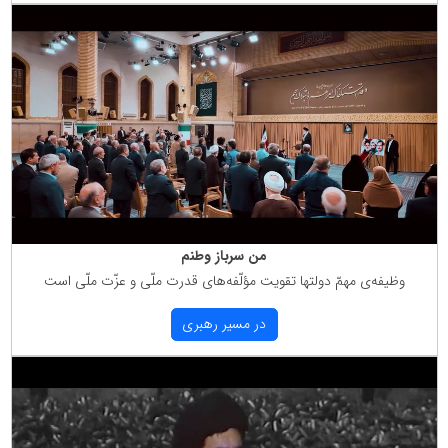
من سرباز وطنم
وظیفه‌ی مهمّ دولتها تقویت مؤلّفه‌های قدرت ملّی و عزّت ملّی است
در مسیر رهبری