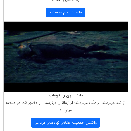
ما ملت امام حسینیم
ملت ایران را نترسانید
از شما میترسند؛ از ملّت میترسند؛ از ایمانتان میترسند؛ از حضور شما در صحنه
میترسند
واكنش جمعیت اعتلای نهادهای مردمی