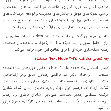
رویداد
Next Node 2025
شامل گفت‌وگو و تبادل نظر با مدیران و
صاحب‌نظران در حوزه فناوری اطلاعات در قالب پنل‌های تخصصی،
بررسی نمونه‌های موفق و چالش‌های مدیریت و توسعه زیرساخت‌های
شبکه، ارائه دانش روز توسط کارشناسان و متخصصان مطرح صنعت و
سخنرانی مدیران برجسته ایرانی برای ارائه دیدگاه‌های نوین است.
بنابراین می‌توان گفت رویداد
Next Node 2025
با ایجاد بستری پویا
برای تعامل مدیران ارشد شبکه و
IT
با یکدیگر و متخصصان صنعت ،
زمینه شبکه‌سازی حرفه‌ای را برای فعالان این حوزه فراهم می‌کند.
چه کسانی مخاطب
Next Node 2025
هستند؟
گفتنی است رویداد
Next Node 2025
با حضور چهره‌های شناخته‌شده
صنعت
IT
از جمله دکتر امیر ناظمی (معاون سابق وزیر ارتباطات)،
میلاد اصانلو (مدیر توسعه فناپ سیستم)، ایمان فرهی (مدیرعامل
شرکت ارتباطات فرآموز کیان‌مهر)، وحید نصیری (مدیر شبکه شاتل)
مرضیه سلطانی (مدیر دیتاسنتر علی‌بابا)، شایان ناظری راد (مدیر
زیرساخت دیجی‌کالا) و علی وفایی (مدیرعامل کارگزاری خبره) برگزار
می‌شود.