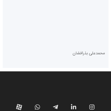
سازمان بورس و اوراق بهادار
مرجع اخبار موثق در بازارسرمایه
پایگاه خبری گفتمان یزد
محمدعلی بذرافشان
سازمان صنعت،معدن و تجارت