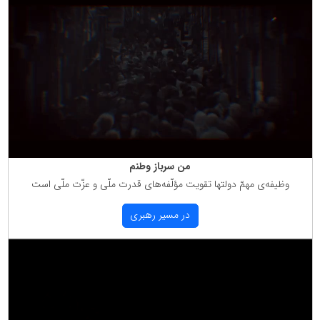
من سرباز وطنم
وظیفه‌ی مهمّ دولتها تقویت مؤلّفه‌های قدرت ملّی و عزّت ملّی است
در مسیر رهبری