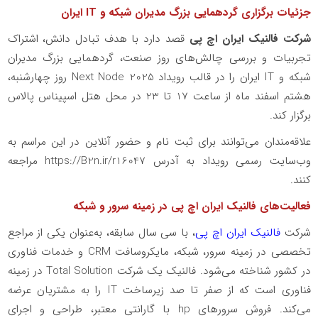
جزئیات برگزاری گردهمایی بزرگ مدیران شبکه و
IT
ایران
شرکت فالنیک ایران اچ‌ پی
قصد دارد با هدف تبادل دانش، اشتراک
تجربیات و بررسی چالش‌های روز صنعت، گردهمایی بزرگ مدیران
شبکه و
IT
ایران را در قالب رویداد
Next Node 2025
روز چهارشنبه،
هشتم اسفند ماه از ساعت 17 تا 23 در محل هتل اسپیناس پالاس
برگزار کند.
علاقه‌مندان می‌توانند برای ثبت نام و حضور آنلاین در این مراسم به
وب‌سایت رسمی رویداد به آدرس
https://B2n.ir/r16047
مراجعه
کنند.
فعالیت‌های فالنیک ایران اچ پی در زمینه سرور و شبکه
شرکت
فالنیک ایران اچ ‌پی
، با سی سال سابقه، به‌عنوان یکی از مراجع
تخصصی در زمینه سرور، شبکه، مایکروسافت
CRM
و خدمات فناوری
در کشور شناخته می‌شود. فالنیک یک شرکت
Total Solution
در زمینه
فناوری است که از صفر تا صد زیرساخت
IT
را به مشتریان عرضه
می‌کند. فروش سرورهای
hp
با گارانتی معتبر، طراحی و اجرای