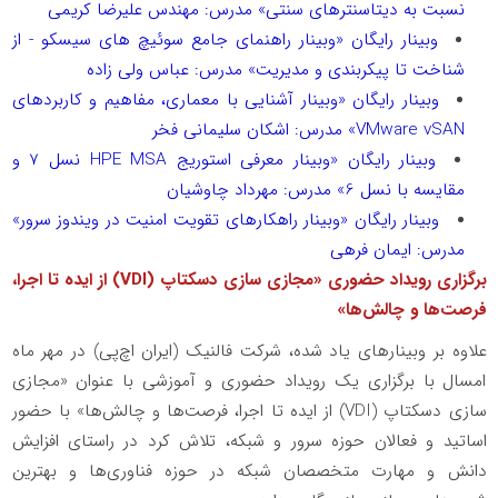
نسبت به دیتاسنترهای سنتی» مدرس: مهندس علیرضا کریمی
وبینار رایگان «وبینار راهنمای جامع سوئیچ های سیسکو - از
شناخت تا پیکربندی و مدیریت» مدرس: عباس ولی زاده
وبینار رایگان «وبینار آشنایی با معماری، مفاهیم و کاربردهای
VMware vSAN
» مدرس: اشکان سلیمانی فخر
وبینار رایگان «وبینار معرفی استوریج
HPE MSA
نسل 7 و
مقایسه با نسل 6» مدرس: مهرداد چاوشیان
وبینار رایگان «وبینار راهکارهای تقویت امنیت در ویندوز سرور»
مدرس: ایمان فرهی
برگزاری رویداد حضوری «مجازی سازی دسکتاپ (
VDI
) از ایده تا اجرا،
فرصت‌ها و چالش‌ها»
علاوه بر وبینارهای یاد شده، شرکت فالنیک (ایران اچ‌پی) در مهر ماه
امسال با برگزاری یک رویداد حضوری و آموزشی با عنوان «مجازی
سازی دسکتاپ (
VDI
) از ایده تا اجرا، فرصت‌ها و چالش‌ها» با حضور
اساتید و فعالان حوزه سرور و شبکه، تلاش کرد در راستای افزایش
دانش و مهارت متخصصان شبکه در حوزه فناوری‌ها و بهترین