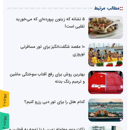
::
مطالب مرتبط
۵ نشانه که زیتون پرورده‌ای که می‌خورید
تقلبی است!
۱۰ مقصد شگفت‌انگیز برای تور مسافرتی
نوروزی
بهترین روش برای رفع آفتاب سوختگی ماشین
و ترمیم رنگ بدنه
پ
1
کدام هتل را برای تور دبی رزرو کنیم؟
ر
و
ن
د
ه
پ
2
نکات مهم معامله زمین را با توجه به قوانین و
ر
و
ن
د
ه