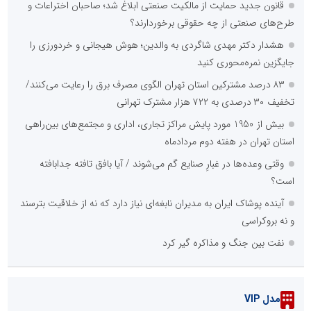
قانون جدید حمایت از مالکیت صنعتی ابلاغ شد؛ صاحبان اختراعات و
طرح‌های صنعتی از چه حقوقی برخوردارند؟
هشدار دکتر مهدی شاگردی به والدین؛ هوش هیجانی و خردورزی را
جایگزین نمره‌محوری کنید
۸۳ درصد مشترکین استان تهران الگوی مصرف برق را رعایت می‌کنند/
تخفیف ۳۰ درصدی به ۷۲۲ هزار مشترک تهرانی
بیش از 1950 مورد پایش مراکز تجاری، اداری و مجتمع‌های بین‌راهی
استان تهران در هفته دوم مردادماه
وقتی وعده‌ها در غبارِ صنایع گم می‌شوند / آیا بافق تافته جدابافته
است؟
آینده پوشاک ایران به مدیران نابغه‌ای نیاز دارد که نه از خلاقیت بترسند
و نه بروکراسی
نفت بین جنگ و مذاکره گیر کرد
مدل VIP