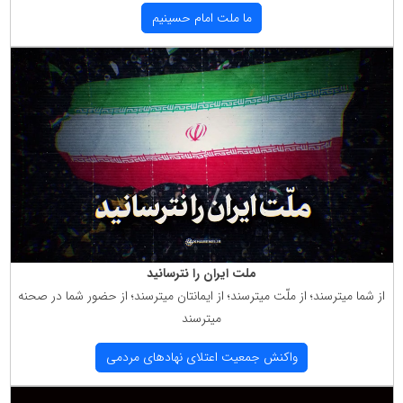
ما ملت امام حسینیم
ملت ایران را نترسانید
از شما میترسند؛ از ملّت میترسند؛ از ایمانتان میترسند؛ از حضور شما در صحنه
میترسند
واكنش جمعیت اعتلای نهادهای مردمی