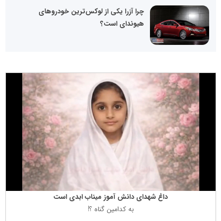
چرا آزرا یکی از لوکس‌ترین خودروهای
هیوندای است؟
داغ شهدای دانش آموز میناب ابدی است
به كدامین گناه ؟!