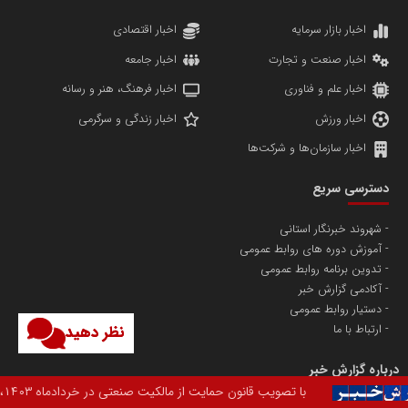
دانشگاه سئوی ایران
مریم حاج نوروز نظری
اخبار بازار سرمایه
اخبار اقتصادی
اخبار صنعت و تجارت
اخبار جامعه
اخبار علم و فناوری
اخبار فرهنگ، هنر و رسانه
اخبار ورزش
اخبار زندگی و سرگرمی
اخبار سازمان‌ها و شرکت‌ها
آهن و فولاد غدیر ایرانیان
دسترسی سریع
تامین آهن اسفنجی تولیدکنندگان فولاد در کشور
شهروند خبرنگار استانی
آموزش دوره های روابط عمومی
پایگاه اطلاع رسانی اعتلای نهادهای مردمی
تدوین برنامه روابط عمومی
مسعودصادقی
آکادمی گزارش خبر
دستیار روابط عمومی
نظر دهید
ارتباط با ما
درباره گزارش خبر
ت فکری ایران رقم خورد. این قانون که مشتمل بر ۱۵۰ ماده و ۱۲۸ تبصره است，به عنوان یک چارچوب حقوقی مدرن و پیشرفته، به منظور حفظ حقوق مخترعان، صاحبان علائم تجاری و دیگر فعالان حوزه‌های صنعتی تدوین شده است.