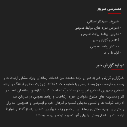
آهن و فولاد غدیر ایرانیان
دسترسی سریع
تامین آهن اسفنجی تولیدکنندگان فولاد در کشور
شهروند خبرنگار استانی
آموزش دوره های روابط عمومی
پایگاه اطلاع رسانی اعتلای نهادهای مردمی
تدوین برنامه روابط عمومی
مسعودصادقی
آکادمی گزارش خبر
دستیار روابط عمومی
ارتباط با ما
درباره گزارش خبر
خبرگزاری گزارش خبر به عنوان ارائه دهنده میز خدمات رسانه‌ای ویژه، مشاور ارتباطات و
رسانه و دارنده مجوز رسانه رسمی با شماره ثبت 86752 از وزارت محترم فرهنگ و ارشاد
تریبون
اسلامی جمهوری اسلامی ایران، در صدد برآمده است که به نیازهای رسانه ای کسب و
انتشار گسترده محتوا در رسانه گزارش خبر
کار و مجموعه های متبوع متولیان حوزه ارتباطات و روابط عمومی در سازمان ها،
ادارات، شرکت ها و تمامی مدیران کسب و کارهای خرد و اینترنتی و همچنین مدیران
پایگاه اطلاع رسانی دریا و نفت
و متولیان تولید محتوای رسانه ای از جنس یک خبرگزاری داخلی پاسخ گفته و شرایط
محمدعلی کرمعلی
ارتباطات و اطلاع رسانی را برای آنها تسریع کرده و بهبود ببخشد.