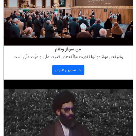
من سرباز وطنم
وظیفه‌ی مهمّ دولتها تقویت مؤلّفه‌های قدرت ملّی و عزّت ملّی است
در مسیر رهبری