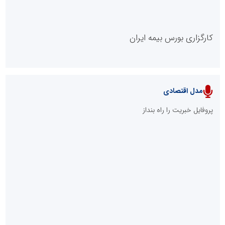
کارگزاری بورس بیمه ایران
مدل اقتصادی
پایگاه خبری نهضت ملی مسکن
پروفایل خبریت را راه بنداز
سازمان بورس و اوراق بهادار
مرجع اخبار موثق در بازارسرمایه