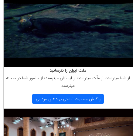
ملت ایران را نترسانید
از شما میترسند؛ از ملّت میترسند؛ از ایمانتان میترسند؛ از حضور شما در صحنه
میترسند
واكنش جمعیت اعتلای نهادهای مردمی