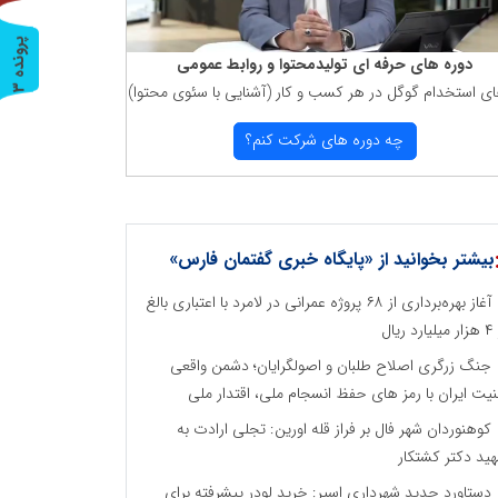
پ
3
دوره های حرفه ای تولیدمحتوا و روابط عمومی
ای استخدام گوگل در هر كسب و كار (آشنایی با سئوی محتوا)
ر
و
ن
د
ه
چه دوره های شركت كنم؟
بیشتر بخوانید از «پایگاه خبری گفتمان فارس»
آغاز بهره‌برداری از ۶۸ پروژه عمرانی در لامرد با اعتباری بالغ
رد ریال
جنگ زرگری اصلاح طلبان و اصولگرایان؛ دشمن واقعی
نیت ایران با رمز های حفظ انسجام ملی، اقتدار ملی
کوهنوردان شهر فال بر فراز قله اورین: تجلی ارادت به
ید دکتر کشتکار
دستاورد جدید شهرداری اسیر: خرید لودر پیشرفته برای