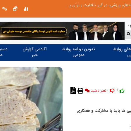
توسعه ورزش‌های رزمی و ترویج هرچه بهتر رشته‌های ورزشی، در گرو خلاقیت و نوآوری است
لبنیات سنتی؛ میراثی که برای بقا به حمای
ای روابط
تدوین برنامه روابط
آکادمی گزارش
دستیا
ی
عمومی
خبر
عم
0
9 |
نظر دهید
یی ها باید با مشارکت و همکاری