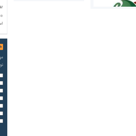
به
اس
مریم حاج نوروز نظری
 و اوراق بهادار
مه
نو
ثق در بازارسرمایه
مسعودصادقی