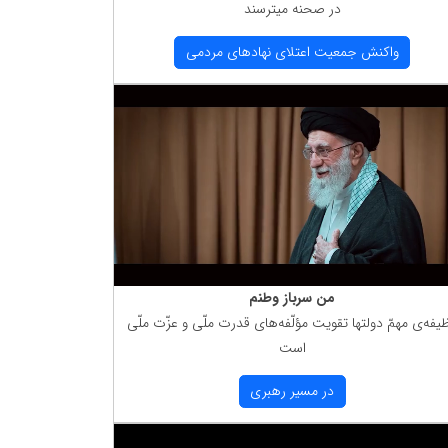
در صحنه میترسند
واكنش جمعیت اعتلای نهادهای مردمی
من سرباز وطنم
یفه‌ی مهمّ دولتها تقویت مؤلّفه‌های قدرت ملّی و عزّت ملّی
است
در مسیر رهبری