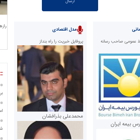
رازه
انی
مدل اقتصادی
ابط عمومی صاحب رسانه
پروفایل خبریت را راه بنداز
::
بر ۴ هزار میلیا
ام
محمدعلی بذرافشان
رس بیمه ایران
شه