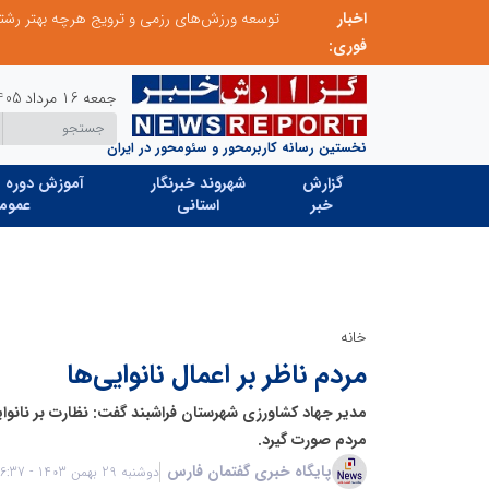
اخبار
صنعت چوب؛ هنر، خلاقیت و اشتغال در کنار هم، که برای بقا نیازمند پشتیبانی از کالای ایرانی است
فوری:
جمعه 16 مرداد 1405
نخستین رسانه کاربرمحور و سئومحور در ایران
گزارش
شهروند خبرنگار
آموزش دوره ه
خبر
استانی
عموم
خانه
مردم ناظر بر اعمال نانوایی‌ها
مدیر جهاد کشاورزی شهرستان فراشبند گفت: نظارت بر نانوا
مردم صورت گیرد.
پایگاه خبری گفتمان فارس
دوشنبه 29 بهمن 1403 - 06:37