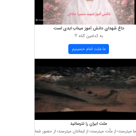
داغ شهدای دانش آموز میناب ابدی است
به كدامین گناه ؟!
ما ملت امام حسینیم
ملت ایران را نترسانید
ما میترسند؛ از ملّت میترسند؛ از ایمانتان میترسند؛ از حضور شما