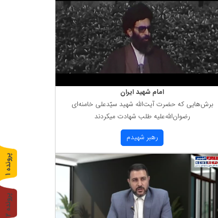
امام شهید ایران
برش‌هایی كه حضرت آیت‌الله شهید سیّدعلی خامنه‌ای
رضوان‌الله‌علیه طلب شهادت میكردند
رهبر شهیدم
پ
1
ر
و
ن
د
ه
پ
2
ر
و
ن
د
ه