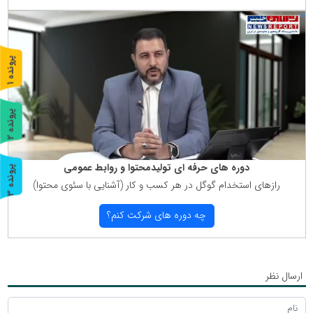
پ
1
ر
و
ن
د
ه
پ
2
ر
و
ن
د
ه
دوره های حرفه ای تولیدمحتوا و روابط عمومی
پ
3
رازهای استخدام گوگل در هر كسب و كار (آشنایی با سئوی محتوا)
ر
و
ن
د
ه
چه دوره های شركت كنم؟
ارسال نظر