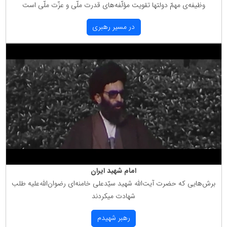
وظیفه‌ی مهمّ دولتها تقویت مؤلّفه‌های قدرت ملّی و عزّت ملّی است
در مسیر رهبری
امام شهید ایران
برش‌هایی كه حضرت آیت‌الله شهید سیّدعلی خامنه‌ای رضوان‌الله‌علیه طلب
شهادت میكردند
رهبر شهیدم