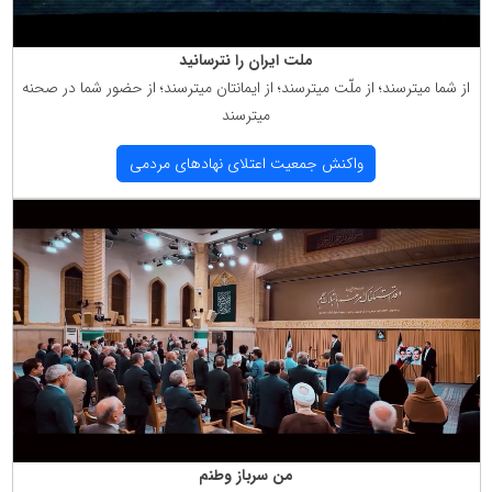
ملت ایران را نترسانید
از شما میترسند؛ از ملّت میترسند؛ از ایمانتان میترسند؛ از حضور شما در صحنه
میترسند
واكنش جمعیت اعتلای نهادهای مردمی
من سرباز وطنم