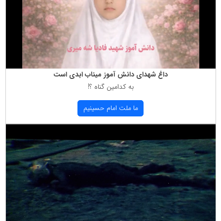
داغ شهدای دانش آموز میناب ابدی است
به كدامین گناه ؟!
ما ملت امام حسینیم