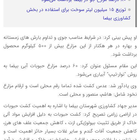
توزیع 15 میلیون لیتر سوخت برای استفاده در بخش
کشاورزی بیضا
او پیش بینی کرد: در شرایط مناسب جوی و تداوم بارش های زمستانه
و بهاره در هر هکتار از این مزارع بیش از 500 کیلوگرم محصول
برداشت شود.
این مقام مسئول عنوان کرد: 60 درصد مزارع حبوبات آبی بیضا به
روش "نوار-تیپ" آبیاری می‌شود.
وی یادآور شد: عدس کشت شده تماما رقم محلی است و ارقام مزارع
نخود شامل: هاشم، منصور و محلی است.
مدیر جهاد کشاورزی شهرستان بیضا با اشاره به اهمیت کشت حبوبات
در اراضی زراعی تصریح کرد: کشت حبوبات به دلیل افزایش مواد آلی
خاک از طریق تثبیت بیولوژیکی ازت ، کاهش جمعیت علف های هرز،
کاهش جمعیت آفات گندم و سایر غلات بسیار حائز اهمیت است و
در تناوب با غلات موجب افزایش حاصلخیزی خاک و افزایش درآمد