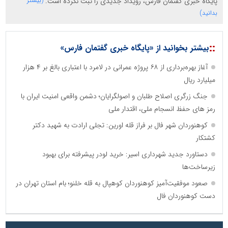
پایگاه خبری گفتمان فارس، رویداد جدیدی را ثبت نکرده است.
(بیشتر
بدانید)
::
بیشتر بخوانید از «پایگاه خبری گفتمان فارس»
آغاز بهره‌برداری از ۶۸ پروژه عمرانی در لامرد با اعتباری بالغ بر ۴ هزار
میلیارد ریال
جنگ زرگری اصلاح طلبان و اصولگرایان؛ دشمن واقعی امنیت ایران با
رمز های حفظ انسجام ملی، اقتدار ملی
کوهنوردان شهر فال بر فراز قله اورین: تجلی ارادت به شهید دکتر
کشتکار
دستاورد جدید شهرداری اسیر: خرید لودر پیشرفته برای بهبود
زیرساخت‌ها
صعود موفقیت‌آمیز کوهنوردان کوهپال به قله خلنو؛ بام استان تهران در
دست کوهنوردان فال