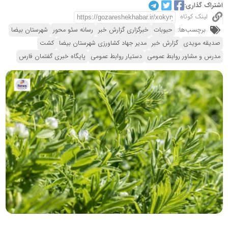
اشتراک گذاری:
لینک کوتاه
برچسب‌ها:
حبوبات
خبرگزاری گزارش خبر
رسانه سئو محور
شهرستان بیضا
صدیقه مویدی
گزارش خبر
مدیر جهاد کشاورزی شهرستان بیضا
کشت
مدرس و مشاور روابط عمومی
دستیار روابط عمومی
پایگاه خبری گفتمان فارس