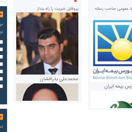
ابط عمومی صاحب رسانه
پروفایل خبریت را راه بنداز
مه
نو
محمدعلی بذرافشان
رس بیمه ایران
اص