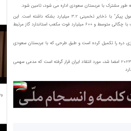
 به طور مشترک با عربستان سعودی اداره می شود، تامین شود.
کویت سال گذشته اعلام کرد که یک اکتشاف نفتی "غول پیکر" با ذخایر تخمینی 3.2 میلیارد بشکه داشته است. این
سازمان روز دوشنبه اعلام کرد که 800 میلیون بشکه نفت با چگالی متوسط ​​و 600 میلیارد فوت مکعب استاندارد گاز مرتبط
ی دره را تکمیل کرده است و طبق طرحی که با عربستان سعودی
توافقنامه توسعه کویت و عربستان سعودی که در سال 2023 امضا شد، مورد انتقاد ایران قرار گرفته است که مدعی سهمی
وظ