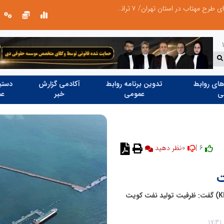
احصای ۱۲۵ میلیون کیلووات‌ساعت انرژی با اجرای طرح مهتاب در استان تهران/ ۷ ترانسفورماتور غیرمجاز شناسایی و جمع‌آوری شد
کاهش ۳ درصدی مصرف برق استان تهران نسبت به سال گذشته
ای روابط
تدوین برنامه روابط
آکادمی گزارش
دستیا
ی
عمومی
خبر
عم
0
6 |
نظر دهید
ت
شیخ نواف سعود الصباح، مدیر عامل شرکت نفت کویت (KPC) گفت: ظرفیت تولید نفت کویت