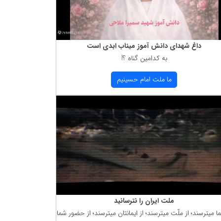
داغ شهدای دانش آموز میناب ابدی است
به كدامین گناه ؟!
ما ملت امام حسینیم
ملت ایران را نترسانید
ما میترسند؛ از ملّت میترسند؛ از ایمانتان میترسند؛ از حضور شما