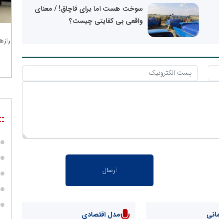
سوخت هست اما برای قاچاق! / معنای
واقعی بی کفایتی چیست؟
رازه
::
انی
مدل اقتصادی