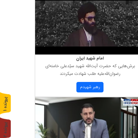
امام شهید ایران
برش‌هایی كه حضرت آیت‌الله شهید سیّدعلی خامنه‌ای
رضوان‌الله‌علیه طلب شهادت میكردند
رهبر شهیدم
پ
1
ر
و
ن
د
ه
پ
2
ر
و
ن
د
ه