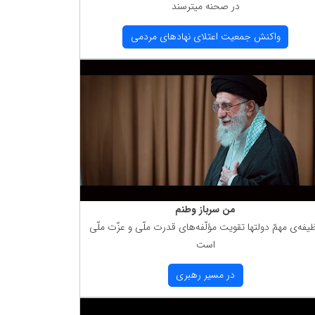
در صحنه میترسند
واكنش جمعیت اعتلای نهادهای مردمی
من سرباز وطنم
یفه‌ی مهمّ دولتها تقویت مؤلّفه‌های قدرت ملّی و عزّت ملّی
است
در مسیر رهبری