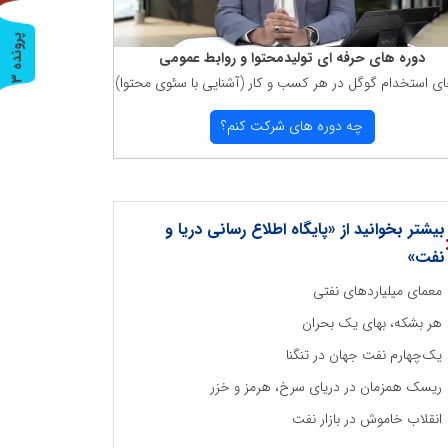
پ
3
دوره های حرفه ای تولیدمحتوا و روابط عمومی
ای استخدام گوگل در هر كسب و كار (آشنایی با سئوی محتوا)
ر
و
ن
د
ه
چه دوره های شركت كنم؟
بیشتر بخوانید از «پایگاه اطلاع رسانی دریا و
نفت»
معمای میلیاردهای نفتی
هر بشکه، بهای یک بحران
یک‌چهارم نفت جهان در تنگنا
ریسک همزمان در دریای سرخ، هرمز و خزر
انقلاب خاموش در بازار نفت