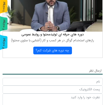
پ
1
ر
و
ن
د
ه
پ
2
ر
و
ن
د
ه
دوره های حرفه ای تولیدمحتوا و روابط عمومی
رازهای استخدام گوگل در هر كسب و كار (آشنایی با سئوی محتوا)
پ
3
ر
و
ن
د
ه
چه دوره های شركت كنم؟
ارسال نظر