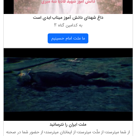
داغ شهدای دانش آموز میناب ابدی است
به كدامین گناه ؟!
ما ملت امام حسینیم
ملت ایران را نترسانید
از شما میترسند؛ از ملّت میترسند؛ از ایمانتان میترسند؛ از حضور شما در صحنه