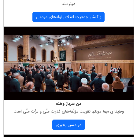
میترسند
واكنش جمعیت اعتلای نهادهای مردمی
من سرباز وطنم
وظیفه‌ی مهمّ دولتها تقویت مؤلّفه‌های قدرت ملّی و عزّت ملّی است
در مسیر رهبری