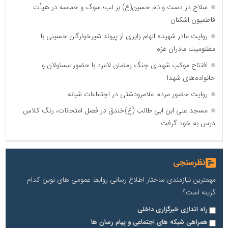
سلاح در دست و نام حسین(ع) بر لب؛ سوگ و حماسه در هیأت
فاطمیون اشکنان
روایت مادر شهیده الهام زایری از پیوند شیرخوارگان حسینی با
مظلومیت مادران غزه
افتتاح موکب شهدای جنگ رمضان لامرد با حضور مسئولان و
خانواده‌های شهدا
روایت حضور مردم علامرودشتی در اجتماعات شبانه
مسجد علی ابن ابی طالب (ع)خندق در فصل امتحانات، رنگ کلاس
درس به خود گرفت
نظرسنجی
مهمترین نیازمندی ساختار اطلاع رسانی روابط عمومی های نوین کدام
گزینه است؟
راه اندازی خبرگزاری داخلی
همراهی شبکه های اجتماعی و پیام رسان ها