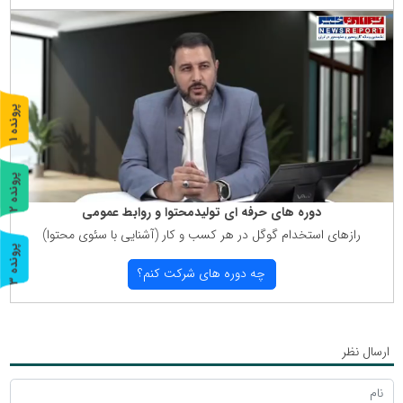
پ
1
ر
و
ن
د
ه
پ
2
دوره های حرفه ای تولیدمحتوا و روابط عمومی
ر
و
ن
د
ه
رازهای استخدام گوگل در هر كسب و كار (آشنایی با سئوی محتوا)
پ
3
چه دوره های شركت كنم؟
ر
و
ن
د
ه
ارسال نظر