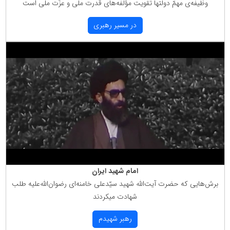
وظیفه‌ی مهمّ دولتها تقویت مؤلّفه‌های قدرت ملّی و عزّت ملّی است
در مسیر رهبری
امام شهید ایران
برش‌هایی كه حضرت آیت‌الله شهید سیّدعلی خامنه‌ای رضوان‌الله‌علیه طلب
شهادت میكردند
رهبر شهیدم