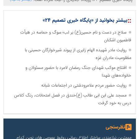
::
بیشتر بخوانید از «پایگاه خبری تصمیم 24»
سلاح در دست و نام حسین(ع) بر لب؛ سوگ و حماسه در هیأت
فاطمیون اشکنان
روایت مادر شهیده الهام زایری از پیوند شیرخوارگان حسینی با
مظلومیت مادران غزه
افتتاح موکب شهدای جنگ رمضان لامرد با حضور مسئولان و
خانواده‌های شهدا
روایت حضور مردم علامرودشتی در اجتماعات شبانه
مسجد علی ابن ابی طالب (ع)خندق در فصل امتحانات، رنگ کلاس
درس به خود گرفت
نظرسنجی
مهمترین نیازمندی ساختار اطلاع رسانی روابط عمومی های نوین کدام