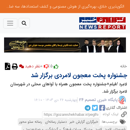
الگوپذیری خلاق، بهره‌گیری از هوش مصنوعی و کشف استعدادها، سه ضلع موفقیت جوانان کارآفرین
0
5 |
خانه
جشنواره پخت معجون لامردی برگزار شد
لامِرد /فیلم+جشنواره پخت معجون همراه با آواهای محلی در شهرستان
لامرد برگزار شد.
پایگاه خبری تصمیم 24
چهارشنبه 26 دی 1403 - 16:10
اشتراک گذاری:
لینک کوتاه
برچسب‌ها:
خبرگزاری گزارش خبر
دستیار رسانه‌ای
رسانه سئو محور
شهرستان لامرد
لامرد
مدیرکل میراث‌ فرهنگی، گردشگری و صنایع‌دستی