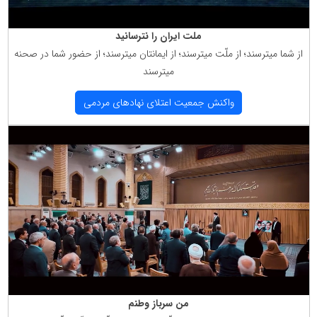
ملت ایران را نترسانید
از شما میترسند؛ از ملّت میترسند؛ از ایمانتان میترسند؛ از حضور شما در صحنه
میترسند
واكنش جمعیت اعتلای نهادهای مردمی
من سرباز وطنم