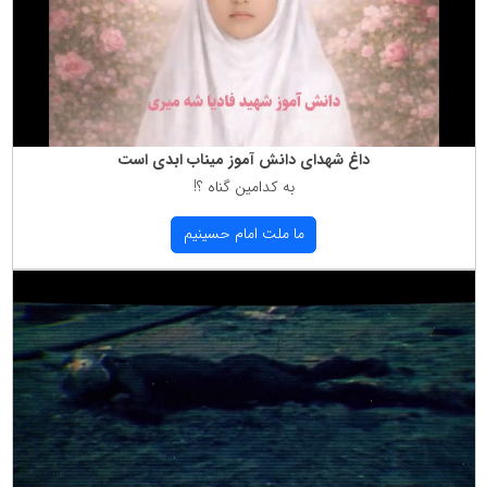
داغ شهدای دانش آموز میناب ابدی است
به كدامین گناه ؟!
ما ملت امام حسینیم