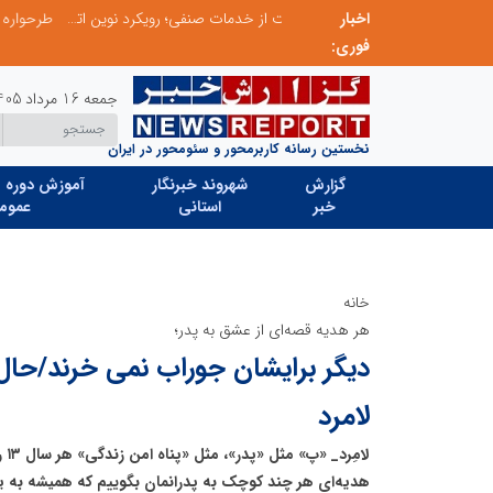
اخبار
ابتکار در ساماندهی فضای مجازی، خلاقیت در حمایت از خدمات صنفی؛ رویکرد نوین اتحادیه کامیون‌داران کرج
فوری:
جمعه 16 مرداد 1405
نخستین رسانه کاربرمحور و سئومحور در ایران
گزارش
شهروند خبرنگار
آموزش دوره ه
خبر
استانی
عموم
خانه
هر هدیه‌ قصه‌ای از عشق به پدر؛
دیگر برایشان جوراب نمی خرند/حال 
لامرد
لام
هدیه‌ای هر چند کوچک به پدرانمان بگوییم که همیشه به 