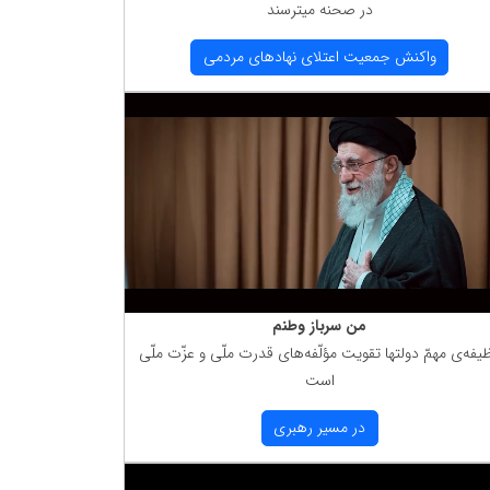
در صحنه میترسند
واكنش جمعیت اعتلای نهادهای مردمی
من سرباز وطنم
یفه‌ی مهمّ دولتها تقویت مؤلّفه‌های قدرت ملّی و عزّت ملّی
است
در مسیر رهبری