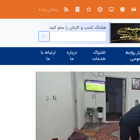
صنعت چوب؛ هنر، خلاقیت و اشتغال در کنار هم، که برای بقا نیازمند پشتیبانی از کالای ایرانی است
پخش زنده
هشتگ کسب و کارتان را سئو کنید
ر روابط
اشتراک
درباره
ارتباط با
ومی
خدمات
ما
ما