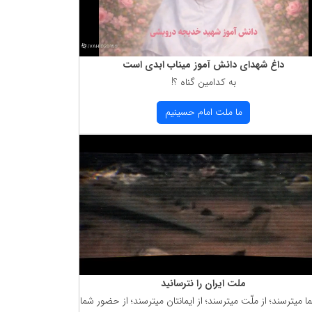
داغ شهدای دانش آموز میناب ابدی است
به كدامین گناه ؟!
ما ملت امام حسینیم
ملت ایران را نترسانید
ما میترسند؛ از ملّت میترسند؛ از ایمانتان میترسند؛ از حضور شما