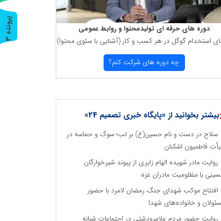
پ
3
دوره های حرفه ای تولیدمحتوا و روابط عمومی
ای استخدام گوگل در هر كسب و كار (آشنایی با سئوی محتوا)
ر
و
ن
د
ه
چه دوره های شركت كنم؟
بیشتر بخوانید از «پایگاه خبری تصمیم 24»
سلاح در دست و نام حسین(ع) بر لب؛ سوگ و حماسه در
أت فاطمیون اشکنان
روایت مادر شهیده الهام زایری از پیوند شیرخوارگان
ینی با مظلومیت مادران غزه
افتتاح موکب شهدای جنگ رمضان لامرد با حضور
ئولان و خانواده‌های شهدا
روایت حضور مردم علامرودشتی در اجتماعات شبانه