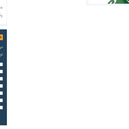
رن
مریم حاج نوروز نظری
مه
 و اوراق بهادار
نو
ثق در بازارسرمایه
مسعودصادقی
عت،معدن و تجارت