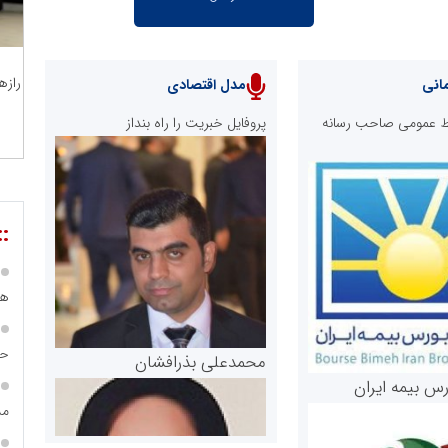
رازه
انی
مدل اقتصادی
ابط عمومی صاحب رسانه
پروفایل خبریت را راه بنداز
::
هی
حس
محمدعلی بذرافشان
رس بیمه ایران
مس