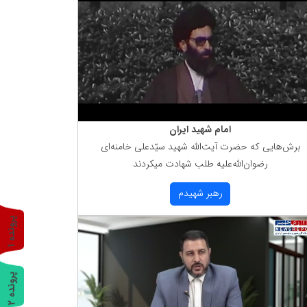
امام شهید ایران
برش‌هایی كه حضرت آیت‌الله شهید سیّدعلی خامنه‌ای
رضوان‌الله‌علیه طلب شهادت میكردند
رهبر شهیدم
پ
1
ر
و
ن
د
ه
پ
2
ر
و
ن
د
ه