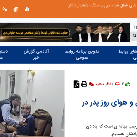
طرحواره های فعال شده در پساجنگ؛ هشدار دکتر یاراحمد: مراقب اخبار زرد و واکنش های هیجانی باشید
ای روابط
تدوین برنامه روابط
آکادمی گزارش
دستیا
ی
عمومی
خبر
عم
0
4 |
نظر دهید
و هوای روز پدر در
ِرد_ «پ» مثل «پدر»، مثل «پناه امن زندگی» هر سال ۱۳ رجب بهانه‌ای است که بادادن
یادشان هستیم.