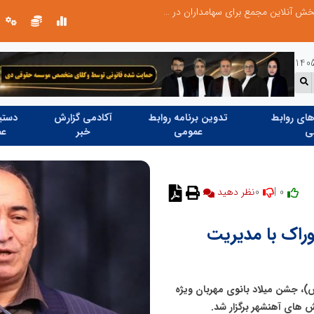
صورت‌های مالی سال ۱۴۰۴ کالبر در بوته رأی؛ پخش آنلاین مجمع برای سهامداران در سراسر کشور
ای روابط
تدوین برنامه روابط
آکادمی گزارش
دستیا
ی
عمومی
خبر
عم
0
0 |
نظر دهید
راک با مدیریت
)، جشن میلاد بانوی مهربان ویژه
 های آهنشهر برگزار شد.