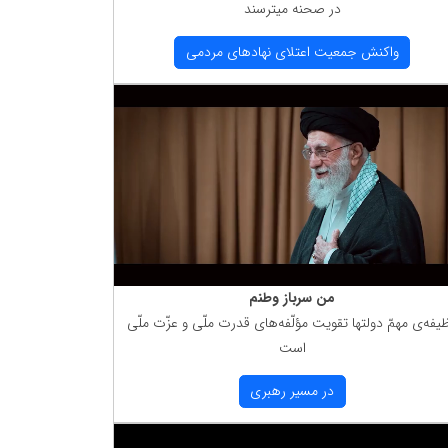
در صحنه میترسند
واكنش جمعیت اعتلای نهادهای مردمی
من سرباز وطنم
یفه‌ی مهمّ دولتها تقویت مؤلّفه‌های قدرت ملّی و عزّت ملّی
است
در مسیر رهبری