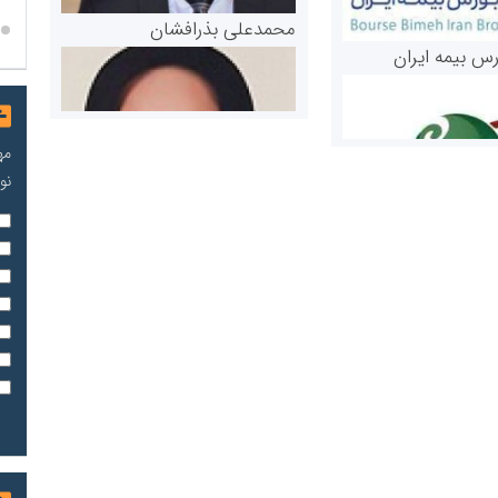
محمدعلی بذرافشان
رس بیمه ایران
مه
نو
مریم حاج نوروز نظری
 و اوراق بهادار
ثق در بازارسرمایه