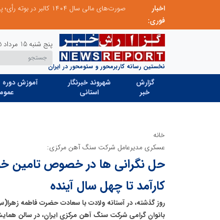
اخبار
تنگه هرمز دیگر به وضعیت سابق برنمی گردد؛ جمهوری اسلامی چگونه این آبراه راهبردی را به دال مرکزی نظم امنیتی جدید غرب آسیا تبدیل می کند؟
فوری:
پنج شنبه 15 مرداد 1405
نخستین رسانه کاربرمحور و سئومحور در ایران
گزارش
شهروند خبرنگار
آموزش دوره ه
خبر
استانی
عموم
خانه
عسکری مدیرعامل شرکت سنگ آهن مرکزی:
حل نگرانی ها در خصوص تامین خو
کارآمد تا چهل سال آینده
روز گذشته، در آستانه ولادت با سعادت حضرت فاطمه زهرا(س
بانوان گرامی شرکت سنگ آهن مرکزی ایران، در سالن همایش