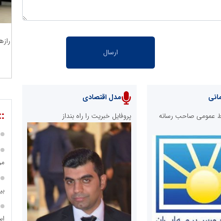
رازه
انی
مدل اقتصادی
::
ابط عمومی صاحب رسانه
پروفایل خبریت را راه بنداز
مر
بی
اس