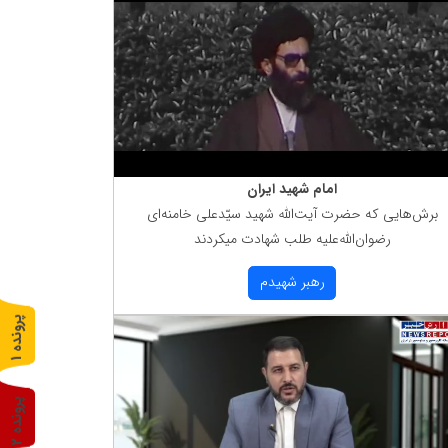
امام شهید ایران
برش‌هایی كه حضرت آیت‌الله شهید سیّدعلی خامنه‌ای
رضوان‌الله‌علیه طلب شهادت میكردند
رهبر شهیدم
پ
1
ر
و
ن
د
ه
پ
2
ر
و
ن
د
ه