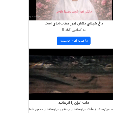
داغ شهدای دانش آموز میناب ابدی است
به كدامین گناه ؟!
ما ملت امام حسینیم
ملت ایران را نترسانید
ما میترسند؛ از ملّت میترسند؛ از ایمانتان میترسند؛ از حضور شما