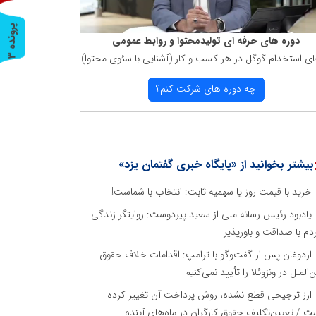
پ
3
دوره های حرفه ای تولیدمحتوا و روابط عمومی
ای استخدام گوگل در هر كسب و كار (آشنایی با سئوی محتوا)
ر
و
ن
د
ه
چه دوره های شركت كنم؟
بیشتر بخوانید از «پایگاه خبری گفتمان یزد»
خرید با قیمت روز یا سهمیه ثابت: انتخاب با شماست!
یادبود رئیس رسانه ملی از سعید پیردوست: روایتگر زندگی
دم با صداقت و باورپذیر
اردوغان پس از گفت‌وگو با ترامپ: اقدامات خلاف حقوق
ن‌الملل در ونزوئلا را تأیید نمی‌کنیم
ارز ترجیحی قطع نشده، روش پرداخت آن تغییر کرده
ت / تعیین‌تکلیف حقوق کارگران در ماه‌های آینده