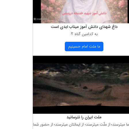
داغ شهدای دانش آموز میناب ابدی است
به كدامین گناه ؟!
ما ملت امام حسینیم
ملت ایران را نترسانید
ما میترسند؛ از ملّت میترسند؛ از ایمانتان میترسند؛ از حضور شما