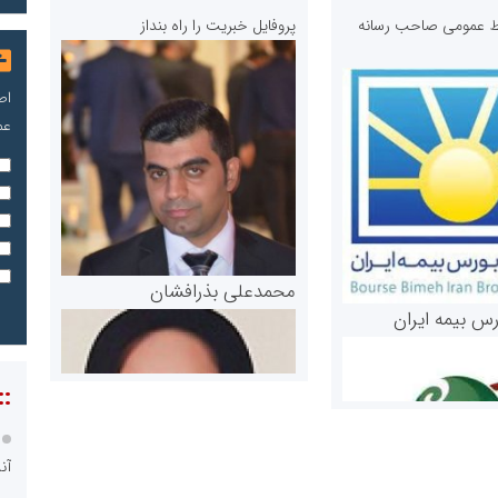
ابط عمومی صاحب رسانه
پروفایل خبریت را راه بنداز
اص
عم
محمدعلی بذرافشان
رس بیمه ایران
::
آن