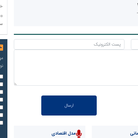
خاص، ۱۷ ه
سو
مه
نو
انی
مدل اقتصادی