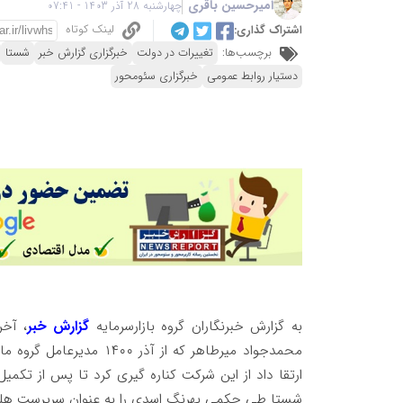
امیرحسین باقری
چهارشنبه 28 آذر 1403 - 07:41
لینک کوتاه
اشتراک گذاری:
برچسب‌ها:
تغییرات در دولت
خبرگزاری گزارش خبر
شستا
دستیار روابط عمومی
خبرگزاری سئومحور
به گزارش خبرنگاران گروه بازارسرمایه
گزارش خبر
، آخ
محمدجواد میرطاهر که از آذر ۱۴۰۰ مدیرعامل گروه مالی صبا تامین بود و این
ارتقا داد از این شرکت کناره گیری کرد تا پس از تکم
شستا طی حکمی بهرنگ اسدی را به‌ عنوان سرپرست هل