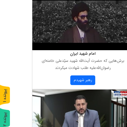
امام شهید ایران
برش‌هایی كه حضرت آیت‌الله شهید سیّدعلی خامنه‌ای
رضوان‌الله‌علیه طلب شهادت میكردند
رهبر شهیدم
پ
1
ر
و
ن
د
ه
پ
2
ر
و
ن
د
ه