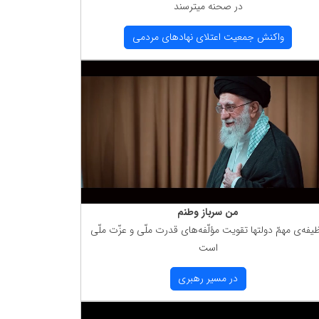
در صحنه میترسند
واكنش جمعیت اعتلای نهادهای مردمی
من سرباز وطنم
یفه‌ی مهمّ دولتها تقویت مؤلّفه‌های قدرت ملّی و عزّت ملّی
است
در مسیر رهبری