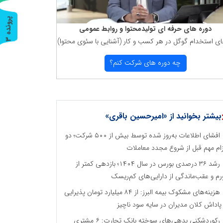
پ
3
دوره های حرفه ای تولیدمحتوا و روابط عمومی
ای استخدام گوگل در هر كسب و كار (آشنایی با سئوی محتوا)
ر
و
ن
د
ه
چه دوره های شركت كنم؟
بیشتر بخوانید از «امیرحسین باقری»
افشای اطلاعات به‌روز شده توسط بیش از ۵۰۰ شرکت؛ دو
زام مهم قبل از شروع مجدد معاملات
رشد ۳۶ درصدی بورس در سال ۱۴۰۴؛ بازدهی کمتر از
رم و عقب‌ماندگی از دارایی‌های کم‌ریسک
هزینه‌های مشکوک بیمه البرز: از ۸۴ میلیارد تومان پذیرایی
 پاداش کلان مدیران در سایه سود ناچیز
رکوردشکنی بدهی‌های سوخته بانک تجارت: ۶ مشتری