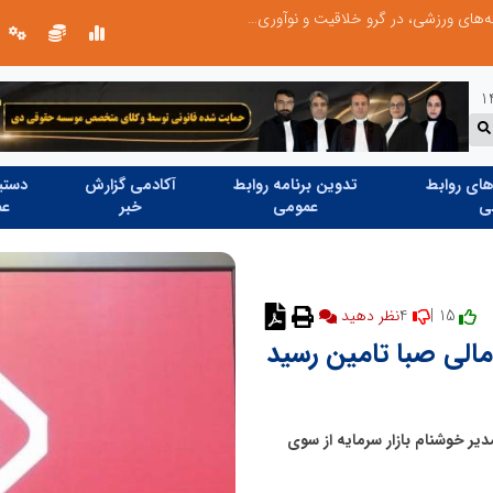
توسعه ورزش‌های رزمی و ترویج هرچه بهتر رشته‌های ورزشی، در گرو خلاقیت و نوآوری است
ای روابط
تدوین برنامه روابط
آکادمی گزارش
دستیا
ی
عمومی
خبر
عم
4
15 |
نظر دهید
مالی صبا تامین رسید
دیر خوشنام بازار سرمایه از سوی