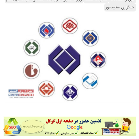
خبرگزاری سئومحور