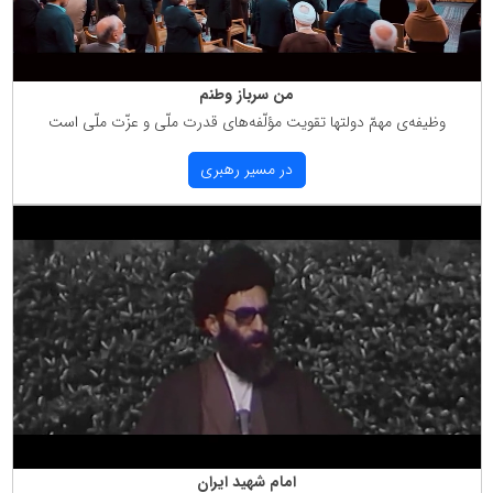
من سرباز وطنم
وظیفه‌ی مهمّ دولتها تقویت مؤلّفه‌های قدرت ملّی و عزّت ملّی است
در مسیر رهبری
امام شهید ایران