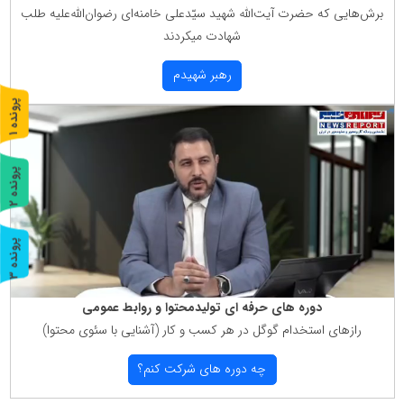
برش‌هایی كه حضرت آیت‌الله شهید سیّدعلی خامنه‌ای رضوان‌الله‌علیه طلب
شهادت میكردند
رهبر شهیدم
پ
1
ر
و
ن
د
ه
پ
2
ر
و
ن
د
ه
پ
3
ر
و
ن
د
ه
دوره های حرفه ای تولیدمحتوا و روابط عمومی
رازهای استخدام گوگل در هر كسب و كار (آشنایی با سئوی محتوا)
چه دوره های شركت كنم؟