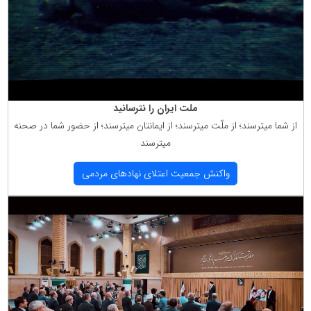
ملت ایران را نترسانید
از شما میترسند؛ از ملّت میترسند؛ از ایمانتان میترسند؛ از حضور شما در صحنه
میترسند
واكنش جمعیت اعتلای نهادهای مردمی