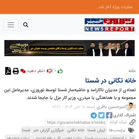
عملیات ویژه آغاز شد...
0
1 |
خانه
نظر دهید
خانه تکانی در شستا
تعدادی از مدیران ناکارامد و حاشیه‌ساز شستا توسط نوروزی، مدیرعامل این
مجموعه و با هماهنگی با میدری، وزیر کار عزل یا جابجا شدند.
امیرحسین باقری
جمعه 18 آبان 1403 - 07:21
اشتراک گذاری:
لینک کوتاه
برچسب‌ها:
ارزش شستا
خانه تکانی
خبرگزاری گزارش خبر
شستا
عزل و انتصابات
مدیریت شستا
وزارت تعاون، کار و رفاه اجتماعی
دولت چهاردهم