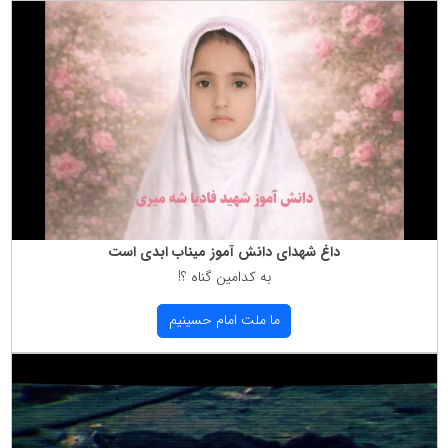
داغ شهدای دانش آموز میناب ابدی است
به كدامین گناه ؟!
ما ملت امام حسینیم