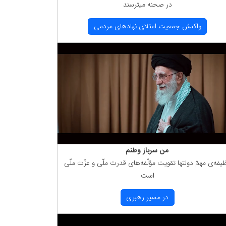
در صحنه میترسند
واكنش جمعیت اعتلای نهادهای مردمی
من سرباز وطنم
یفه‌ی مهمّ دولتها تقویت مؤلّفه‌های قدرت ملّی و عزّت ملّی
است
در مسیر رهبری