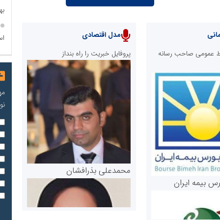
به
انی
مدل اقتصادی
اس
ابط عمومی صاحب رسانه
پروفایل خبریت را راه بنداز
مه
نو
محمدعلی بذرافشان
رس بیمه ایران