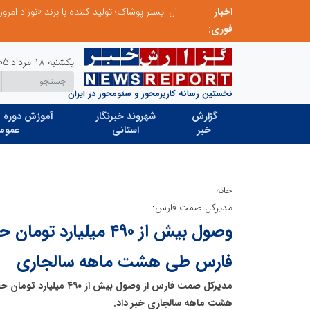
اخبار
ال ایستر پوشاک؛ تولید کننده با برند «نوزاد امروز،
فوری:
یکشنبه 18 مرداد 1405
نخستین رسانه کاربرمحور و سئومحور در ایران
گزارش
شهروند خبرنگار
آموزش دوره ه
خبر
استانی
عموم
خانه
مدیرکل صمت فارس:
وصول بیش از ۴۹۰ میلیار
فارس طی هشت ماهه سالجاری
مدیرکل صمت فارس از وصول بیش
هشت ماهه سالجاری خبر داد.