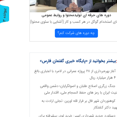
پ
3
دوره های حرفه ای تولیدمحتوا و روابط عمومی
ای استخدام گوگل در هر كسب و كار (آشنایی با سئوی محتوا)
ر
و
ن
د
ه
چه دوره های شركت كنم؟
بیشتر بخوانید از «پایگاه خبری گفتمان فارس»
آغاز بهره‌برداری از ۶۸ پروژه عمرانی در لامرد با اعتباری بالغ
رد ریال
جنگ زرگری اصلاح طلبان و اصولگرایان؛ دشمن واقعی
نیت ایران با رمز های حفظ انسجام ملی، اقتدار ملی
کوهنوردان شهر فال بر فراز قله اورین: تجلی ارادت به
ید دکتر کشتکار
دستاورد جدید شهرداری اسیر: خرید لودر پیشرفته برای