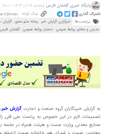
پایگاه خبری گفتمان فارس
یکشنبه 25 آذر 1403 - 15:01
لینک کوتاه
اشتراک گذاری:
برچسب‌ها:
خبرگزاری گزارش خبر
رسانه سئو محور
گزارش خ
مدرس و مشاور روابط عمومی
دستیار روابط عمومی
گفتمان فارس
به گزارش خبرنگاران گروه صنعت و تجارت
گزارش خبر
،
تصمیمات لازم در این خصوص به ریاست علی قلی زاد
صنایع معدنی وزارت صمت و هیئت همراه در جلسه با
معاونین صمت و شورای هم خانواده صمت ازجمله مح