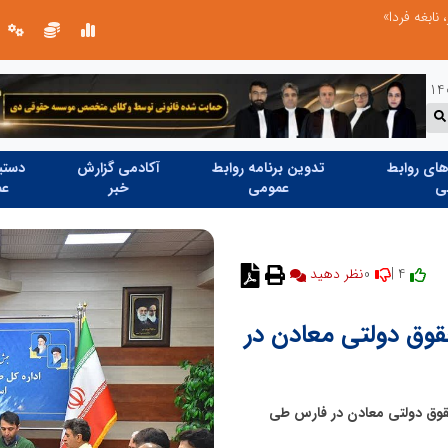
 نابغه فردا»
ای روابط
تدوین برنامه روابط
آکادمی گزارش
دستیا
ی
عمومی
خبر
عم
0
4 |
نظر دهید
د تومان حقوق دولتی معادن در
 از ۴۹۰ میلیارد تومان حقوق دولتی معادن در فارس طی