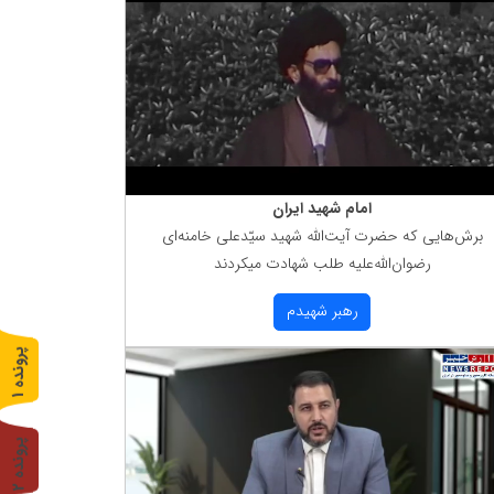
امام شهید ایران
برش‌هایی كه حضرت آیت‌الله شهید سیّدعلی خامنه‌ای
رضوان‌الله‌علیه طلب شهادت میكردند
رهبر شهیدم
پ
1
ر
و
ن
د
ه
پ
2
ر
و
ن
د
ه