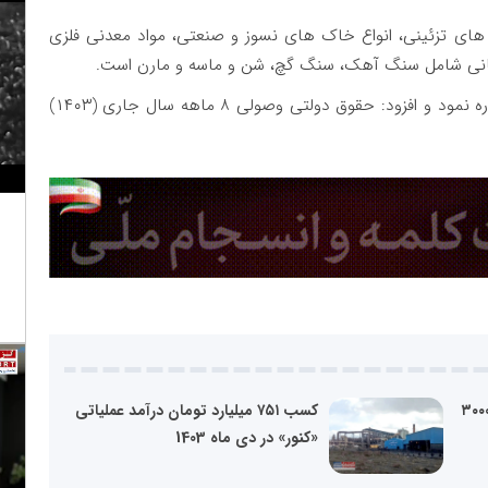
 های تزئینی، انواع خاک های نسوز و صنعتی، مواد معدنی فلزی
انی شامل سنگ آهک، سنگ گچ، شن و ماسه و مارن است.
وی به حقوق دولتی وصولی از معادن استان فارس اشاره نمود و افزود: حقوق دولتی وصولی ۸ ماهه سال جاری (۱۴۰۳)
جزم «ومعادن» برای رسیدن به ۳۰۰۰
کسب ۷۵۱ میلیارد تومان درآمد‌ عملیاتی
«کنور» در دی ماه 1403