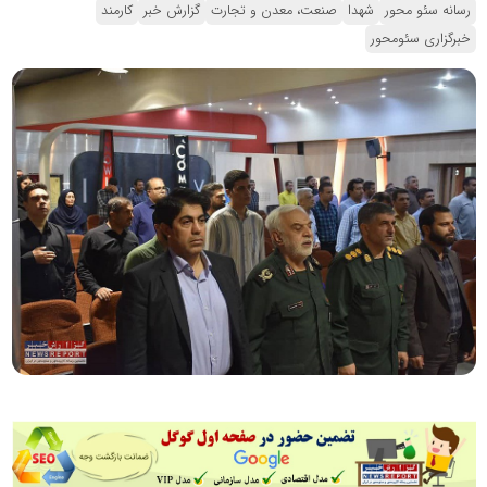
رسانه سئو محور
شهدا
صنعت، معدن و تجارت
گزارش خبر
کارمند
خبرگزاری سئومحور