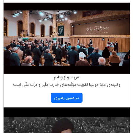
من سرباز وطنم
وظیفه‌ی مهمّ دولتها تقویت مؤلّفه‌های قدرت ملّی و عزّت ملّی است
در مسیر رهبری