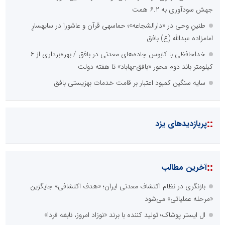
جهش سودآوری به ۶.۲ همت
طنینِ وحی در «دارالشجاعه»؛ حماسهی قرآن و عاشورا در سایهسارِ
امامزاده عبدالله (ع) بافق
خداحافظی با کابوس جاده‌های معدنی در بافق / بهره‌برداری از ۶
کیلومتر باند دوم محور «بافق-بهاباد» تا هفته دولت
سایه سنگین کمبود اعتبار بر قامت خدمات بهزیستی بافق
::
پربازدیدهای یزد
::
آخرین مطالب
بازنگری در نظام اکتشاف معدنی ایران؛ «هدف اکتشافی» جایگزین
«مرحله عملیاتی» می‌شود
ال ایستر پوشاک؛ تولید کننده با برند «نوزاد امروز، نابغه فردا»