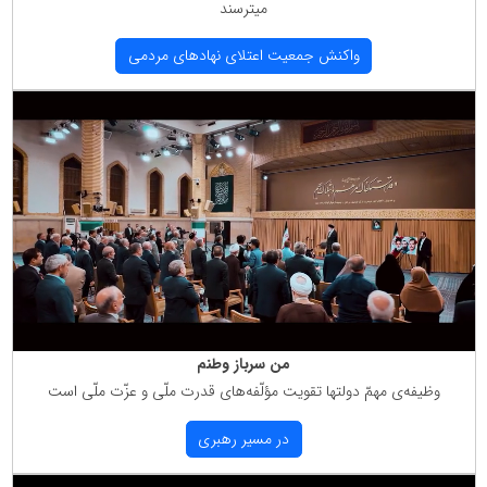
میترسند
واكنش جمعیت اعتلای نهادهای مردمی
من سرباز وطنم
وظیفه‌ی مهمّ دولتها تقویت مؤلّفه‌های قدرت ملّی و عزّت ملّی است
در مسیر رهبری