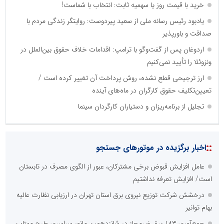
خرید با قیمت روز یا سهمیه ثابت: انتخاب با شماست!
یادبود رئیس رسانه ملی از سعید پیردوست: روایتگر زندگی مردم با
صداقت و باورپذیر
اردوغان پس از گفت‌وگو با ترامپ: اقدامات خلاف حقوق بین‌الملل در
ونزوئلا را تأیید نمی‌کنیم
ارز ترجیحی قطع نشده، روش پرداخت آن تغییر کرده است /
تعیین‌تکلیف حقوق کارگران در ماه‌های آینده
تجلیل از برنامه‌ریزان و دستیاران کارگردان سینما
::
اخبار برگزیده در موتورهای جستجو
عامل افزایش قبوض برخی مشترکان، عبور از الگوی مصرف در تابستان
است/ افزایش تعرفه نداشتیم
درخشش شرکت توزیع نیروی برق استان تهران در ارزیابی نظارت عالیه
بهام توانیر
جمع‌آوری 183 برق غیرمجاز در شانزدهمین مانور سراسری طرح مهتاب