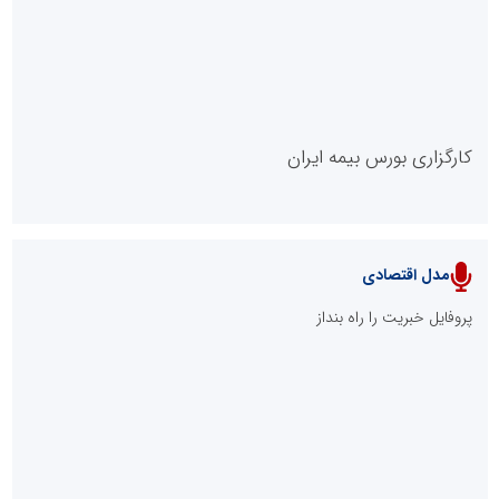
روابط عمومی خبرگزاری گزارش خبر
کارگزاری بورس بیمه ایران
مدل اقتصادی
پایگاه خبری نهضت ملی مسکن
پروفایل خبریت را راه بنداز
سازمان بورس و اوراق بهادار
مرجع اخبار موثق در بازارسرمایه