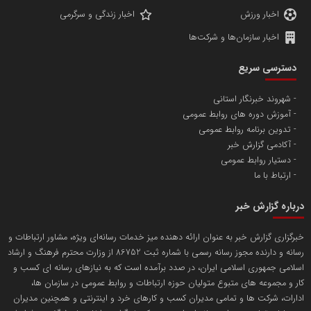
اخبار ورزش
اخبار زندگی و سرگرمی
اخبار سازمان‌ها و شرکت‌ها
آهن و فولاد غدیر ایرانیان
دسترسی سریع
تامین آهن اسفنجی تولیدکنندگان فولاد در کشور
شهروند خبرنگار استانی
آموزش دوره های روابط عمومی
پایگاه اطلاع رسانی اعتلای نهادهای مردمی
تدوین برنامه روابط عمومی
مسعودصادقی
آکادمی گزارش خبر
دستیار روابط عمومی
ارتباط با ما
درباره گزارش خبر
خبرگزاری گزارش خبر به عنوان ارائه دهنده میز خدمات رسانه‌ای ویژه، مشاور ارتباطات و
رسانه و دارنده مجوز رسانه رسمی با شماره ثبت 86752 از وزارت محترم فرهنگ و ارشاد
تریبون
اسلامی جمهوری اسلامی ایران، در صدد برآمده است که به نیازهای رسانه ای کسب و
انتشار گسترده محتوا در رسانه گزارش خبر
کار و مجموعه های متبوع متولیان حوزه ارتباطات و روابط عمومی در سازمان ها،
ادارات، شرکت ها و تمامی مدیران کسب و کارهای خرد و اینترنتی و همچنین مدیران