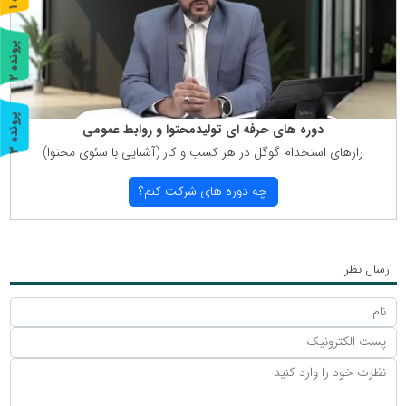
ر
و
ن
د
ه
پ
2
ر
و
ن
د
ه
پ
3
دوره های حرفه ای تولیدمحتوا و روابط عمومی
رازهای استخدام گوگل در هر كسب و كار (آشنایی با سئوی محتوا)
ر
و
ن
د
ه
چه دوره های شركت كنم؟
ارسال نظر