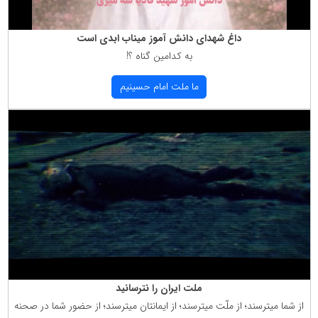
داغ شهدای دانش آموز میناب ابدی است
به كدامین گناه ؟!
ما ملت امام حسینیم
ملت ایران را نترسانید
از شما میترسند؛ از ملّت میترسند؛ از ایمانتان میترسند؛ از حضور شما در صحنه