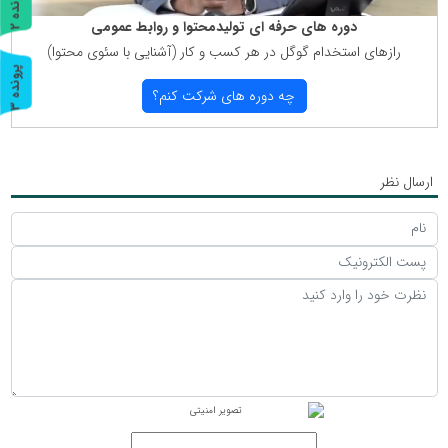
پ
2
دوره های حرفه ای تولیدمحتوا و روابط عمومی
ر
و
ن
د
ه
رازهای استخدام گوگل در هر كسب و كار (آشنایی با سئوی محتوا)
پ
3
چه دوره های شركت كنم؟
ر
و
ن
د
ه
ارسال نظر