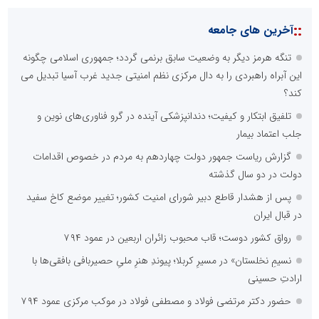
::
آخرین های جامعه
تنگه هرمز دیگر به وضعیت سابق برنمی گردد؛ جمهوری اسلامی چگونه
این آبراه راهبردی را به دال مرکزی نظم امنیتی جدید غرب آسیا تبدیل می
کند؟
تلفیق ابتکار و کیفیت؛ دندانپزشکی آینده در گرو فناوری‌های نوین و
جلب اعتماد بیمار
گزارش ریاست جمهور دولت چهاردهم به مردم در خصوص اقدامات
دولت در دو سال گذشته
پس از هشدار قاطع دبیر شورای امنیت کشور؛ تغییر موضع کاخ سفید
در قبال ایران
رواق کشور دوست؛ قاب محبوب زائران اربعین در عمود ۷۹۴
نسیمِ نخلستان» در مسیرِ کربلا؛ پیوندِ هنرِ ملیِ حصیربافی بافقی‌ها با
ارادتِ حسینی
حضور دکتر مرتضی فولاد و مصطفی فولاد در موکب مرکزی عمود ۷۹۴