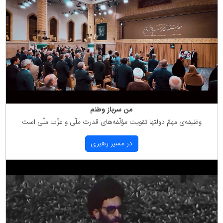
من سرباز وطنم
وظیفه‌ی مهمّ دولتها تقویت مؤلّفه‌های قدرت ملّی و عزّت ملّی است
در مسیر رهبری