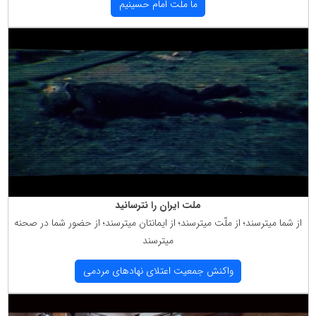
ما ملت امام حسینیم
ملت ایران را نترسانید
از شما میترسند؛ از ملّت میترسند؛ از ایمانتان میترسند؛ از حضور شما در صحنه
میترسند
واكنش جمعیت اعتلای نهادهای مردمی