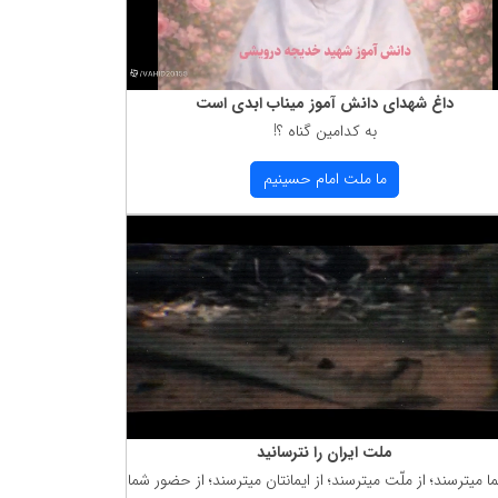
داغ شهدای دانش آموز میناب ابدی است
به كدامین گناه ؟!
ما ملت امام حسینیم
ملت ایران را نترسانید
ما میترسند؛ از ملّت میترسند؛ از ایمانتان میترسند؛ از حضور شما