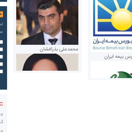
اص
عم
محمدعلی بذرافشان
رس بیمه ایران
::
مریم حاج نوروز نظری
آن
 و اوراق بهادار