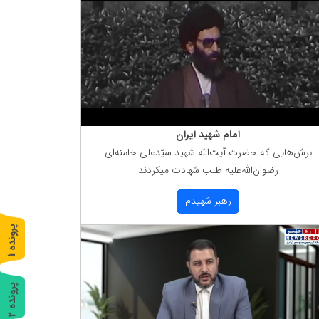
امام شهید ایران
برش‌هایی كه حضرت آیت‌الله شهید سیّدعلی خامنه‌ای
رضوان‌الله‌علیه طلب شهادت میكردند
رهبر شهیدم
پ
1
ر
و
ن
د
ه
پ
2
ر
و
ن
د
ه