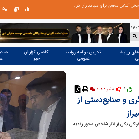
صورت‌های مالی سال ۱۴۰۴ کالبر در بوته رأی؛ پخش آنلاین مجمع برای سهامداران در سراسر کشور
ای روابط
تدوین برنامه روابط
آکادمی گزارش
دستیا
ی
عمومی
خبر
عم
0
1 |
نظر دهید
ری و صنایع‌دستی از
راز
فرنگی یکی از آثار شاخص محور زندیه