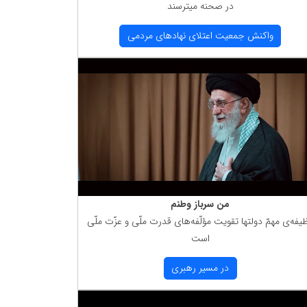
در صحنه میترسند
واكنش جمعیت اعتلای نهادهای مردمی
من سرباز وطنم
یفه‌ی مهمّ دولتها تقویت مؤلّفه‌های قدرت ملّی و عزّت ملّی
است
در مسیر رهبری