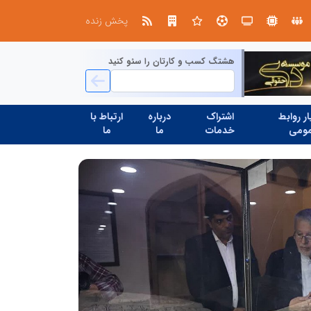
طرحواره های فعال شده در پساجنگ؛ هشدار دکتر یاراحمد: مراقب اخبار زرد و واکنش های هیجانی باشید
پخش زنده
هشتگ کسب و کارتان را سئو کنید
ر روابط
اشتراک
درباره
ارتباط با
ومی
خدمات
ما
ما