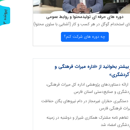
پ
3
دوره های حرفه ای تولیدمحتوا و روابط عمومی
ای استخدام گوگل در هر كسب و كار (آشنایی با سئوی محتوا)
ر
و
ن
د
ه
چه دوره های شركت كنم؟
بیشتر بخوانید از «اداره میراث فرهنگی و
گردشگری»
ارائه دستاوردهای پژوهشی اداره کل میراث فرهنگی،
دشگری و صنایع‌دستی استان فارس
دستگیری حفاران غیرمجاز در دام نیروهای یگان حفاظت
راث فرهنگی فارس
تفاهم نامه مشترک همکاری شیراز و دوشنبه در زمینه
دشگری امضاء شد