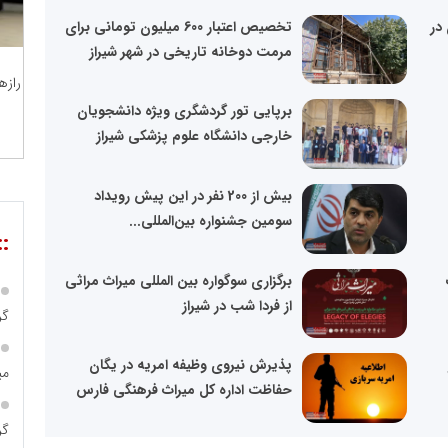
در
تخصیص اعتبار 600 میلیون تومانی برای
مرمت دوخانه تاریخی در شهر شیراز
رازه
برپایی تور گردشگری ویژه دانشجویان
خارجی دانشگاه علوم پزشکی شیراز
بیش از 200 نفر در این پیش رویداد
سومین جشنواره بین‌المللی...
::
برگزاری سوگواره بین المللی میراث مراثی
از فردا شب در شیراز
گر
پذیرش نیروی وظیفه امریه در یگان
می
حفاظت اداره کل میراث فرهنگی فارس
گر