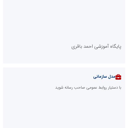
::
آخرین مطالب
قانون جدید حمایت از مالکیت صنعتی ابلاغ شد؛ صاحبان اختراعات و
طرح‌های صنعتی از چه حقوقی برخوردارند؟
هشدار دکتر مهدی شاگردی به والدین؛ هوش هیجانی و خردورزی را
جایگزین نمره‌محوری کنید
۸۳ درصد مشترکین استان تهران الگوی مصرف برق را رعایت می‌کنند/
تخفیف ۳۰ درصدی به ۷۲۲ هزار مشترک تهرانی
بیش از 1950 مورد پایش مراکز تجاری، اداری و مجتمع‌های بین‌راهی
استان تهران در هفته دوم مردادماه
وقتی وعده‌ها در غبارِ صنایع گم می‌شوند / آیا بافق تافته جدابافته
است؟
آینده پوشاک ایران به مدیران نابغه‌ای نیاز دارد که نه از خلاقیت بترسند
و نه بروکراسی
نفت بین جنگ و مذاکره گیر کرد