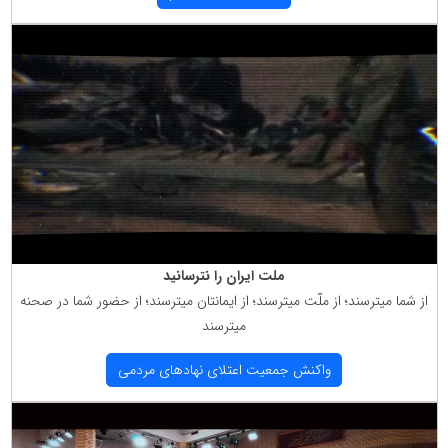
ملت ایران را نترسانید
از شما میترسند؛ از ملّت میترسند؛ از ایمانتان میترسند؛ از حضور شما در صحنه
میترسند
واكنش جمعیت اعتلای نهادهای مردمی