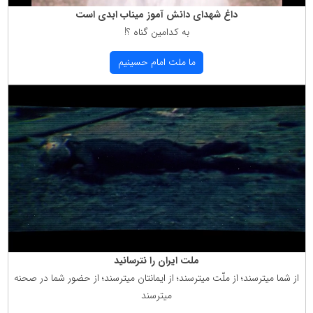
داغ شهدای دانش آموز میناب ابدی است
به كدامین گناه ؟!
ما ملت امام حسینیم
ملت ایران را نترسانید
از شما میترسند؛ از ملّت میترسند؛ از ایمانتان میترسند؛ از حضور شما در صحنه
میترسند