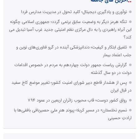
::
آخرین های جامعه
نوآوری و یادگیری دیجیتال؛ کلید تحول در مدیریت مدارس فردا
تنگه هرمز دیگر به وضعیت سابق برنمی گردد؛ جمهوری اسلامی چگونه
این آبراه راهبردی را به دال مرکزی نظم امنیتی جدید غرب آسیا تبدیل می
کند؟
تلفیق ابتکار و کیفیت؛ دندانپزشکی آینده در گرو فناوری‌های نوین و
جلب اعتماد بیمار
گزارش ریاست جمهور دولت چهاردهم به مردم در خصوص اقدامات
دولت در دو سال گذشته
پس از هشدار قاطع دبیر شورای امنیت کشور؛ تغییر موضع کاخ سفید
در قبال ایران
رواق کشور دوست؛ قاب محبوب زائران اربعین در عمود ۷۹۴
نسیمِ نخلستان» در مسیرِ کربلا؛ پیوندِ هنرِ ملیِ حصیربافی بافقی‌ها با
ارادتِ حسینی