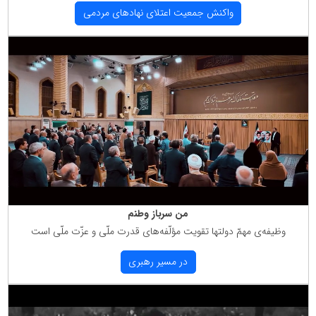
واكنش جمعیت اعتلای نهادهای مردمی
من سرباز وطنم
وظیفه‌ی مهمّ دولتها تقویت مؤلّفه‌های قدرت ملّی و عزّت ملّی است
در مسیر رهبری