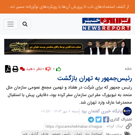
از کشف استعدادهای ناب تا پرورش آن‌ها با رویکردهای نوآورانه؛ مسیر تحول‌آفرین شنای ایران در سطح جهانی
0
0 |
خانه
رئیس‌جمهور به تهران بازگشت
رئیس جمهور که برای شرکت در هفتاد و نهمین مجمع عمومی سازمان ملل
متحد به نیویورک مقر این سازمان سفر کرده بود، دقایقی پیش با استقبال
محمدرضا عارف وارد تهران شد.
پایگاه خبری گفتمان یزد
جمعه 6 مهر 1403 - 09:57
اشتراک گذاری:
لینک کوتاه
برچسب‌ها:
استاندار یزد
تهران
رئیس جمهور
عارف
گزارش خبر