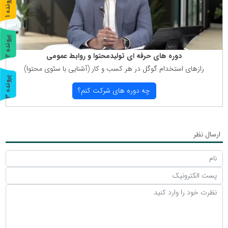
پ
1
ر
و
ن
د
ه
پ
2
دوره های حرفه ای تولیدمحتوا و روابط عمومی
ر
و
ن
د
ه
رازهای استخدام گوگل در هر كسب و كار (آشنایی با سئوی محتوا)
پ
3
چه دوره های شركت كنم؟
ر
و
ن
د
ه
ارسال نظر