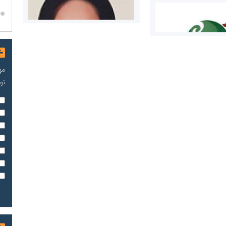
مه
نو
مریم حاج نوروز نظری
 و اوراق بهادار
ثق در بازارسرمایه
مسعودصادقی