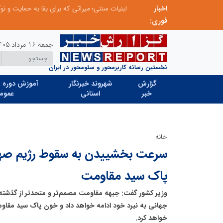
اخبار
توسعه ورزش‌های رزمی و ترویج هرچه بهتر رشته‌های ورزشی، در گرو خلاقیت و نوآوری است
لبنیات سنتی؛ میراثی که برای بقا به حمایت و نوآو
فوری:
جمعه 16 مرداد 1405
نخستین رسانه کاربرمحور و سئومحور در ایران
گزارش
شهروند خبرنگار
آموزش دوره ه
خبر
استانی
عموم
خانه
سرعت بخشییدن به سقوط رژیم صه
پاک سید مقاومت
وزیر کشور گفت: جبهه مقاومت مصمم‌تر و متحدتر از گذشته د
جهانی به نبرد خود ادامه خواهد داد و خون پاک سید مقا
خواهد کرد.