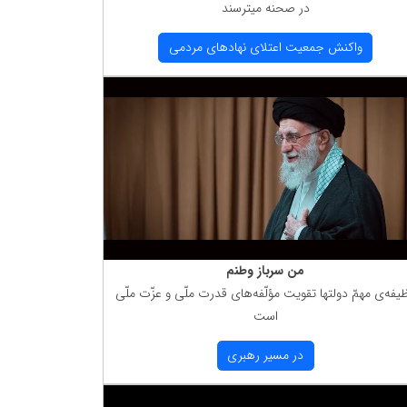
در صحنه میترسند
واكنش جمعیت اعتلای نهادهای مردمی
من سرباز وطنم
یفه‌ی مهمّ دولتها تقویت مؤلّفه‌های قدرت ملّی و عزّت ملّی
است
در مسیر رهبری