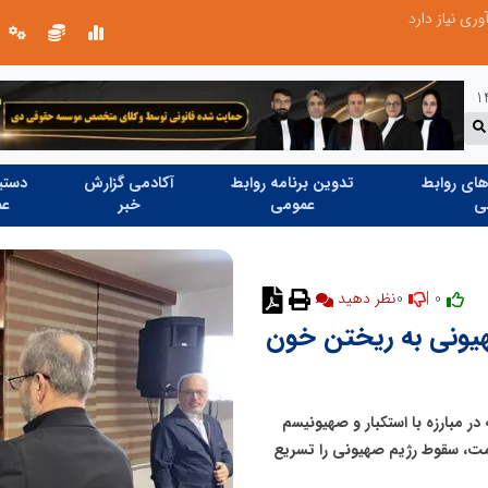
ری نیاز دارد
ای روابط
تدوین برنامه روابط
آکادمی گزارش
دستیا
ی
عمومی
خبر
عم
0
0 |
یونی به ریختن خون
ر مبارزه با استکبار و صهیونیسم
ومت، سقوط رژیم صهیونی را تسریع