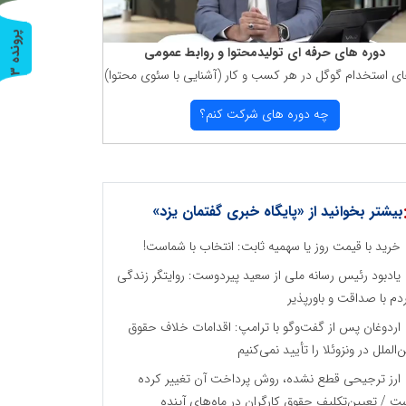
پ
3
دوره های حرفه ای تولیدمحتوا و روابط عمومی
ای استخدام گوگل در هر كسب و كار (آشنایی با سئوی محتوا)
ر
و
ن
د
ه
چه دوره های شركت كنم؟
بیشتر بخوانید از «پایگاه خبری گفتمان یزد»
خرید با قیمت روز یا سهمیه ثابت: انتخاب با شماست!
یادبود رئیس رسانه ملی از سعید پیردوست: روایتگر زندگی
دم با صداقت و باورپذیر
اردوغان پس از گفت‌وگو با ترامپ: اقدامات خلاف حقوق
ن‌الملل در ونزوئلا را تأیید نمی‌کنیم
ارز ترجیحی قطع نشده، روش پرداخت آن تغییر کرده
ت / تعیین‌تکلیف حقوق کارگران در ماه‌های آینده