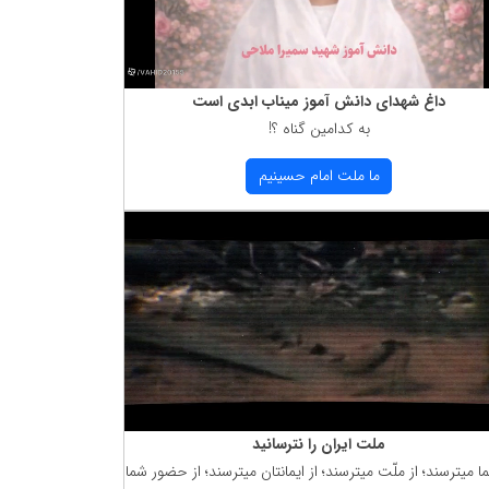
داغ شهدای دانش آموز میناب ابدی است
به كدامین گناه ؟!
ما ملت امام حسینیم
ملت ایران را نترسانید
ما میترسند؛ از ملّت میترسند؛ از ایمانتان میترسند؛ از حضور شما