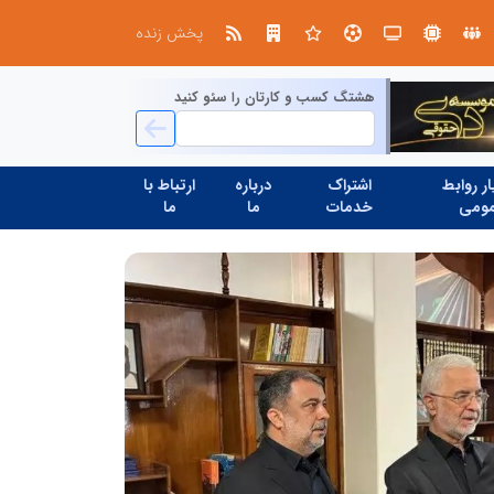
ابتکار در ساماندهی فضای مجازی، خلاقیت در حمایت از خدمات صنفی؛ رویکرد نوین اتحادیه کامیون‌داران کرج
پخش زنده
هشتگ کسب و کارتان را سئو کنید
ر روابط
اشتراک
درباره
ارتباط با
ومی
خدمات
ما
ما