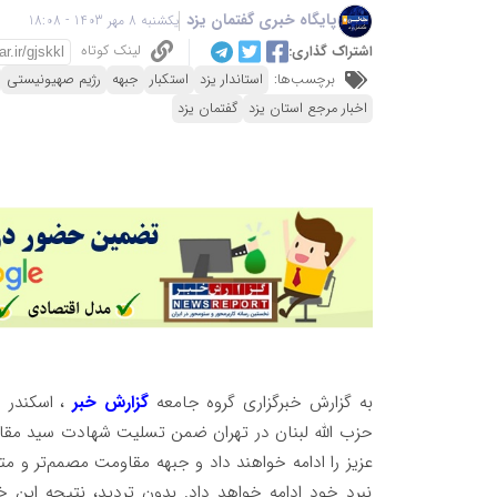
پایگاه خبری گفتمان یزد
یکشنبه 8 مهر 1403 - 18:08
لینک کوتاه
اشتراک گذاری:
برچسب‌ها:
استاندار یزد
استکبار
جبهه
رژیم صهیونیستی
اخبار مرجع استان یزد
گفتمان یزد
به گزارش خبرگزاری گروه جامعه
گزارش خبر
، اسکندر 
حزب الله لبنان در تهران ضمن تسلیت شهادت سید مقاو
عزیز را ادامه خواهند داد و جبهه مقاومت مصمم‌تر و مت
نبرد خود ادامه خواهد داد. بدون تردید، نتیجه این