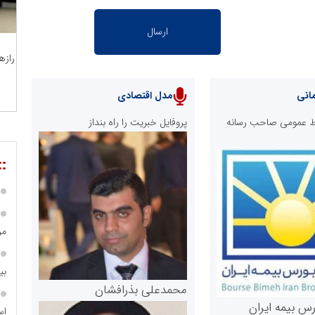
رازه
انی
مدل اقتصادی
ابط عمومی صاحب رسانه
پروفایل خبریت را راه بنداز
::
مر
بی
محمدعلی بذرافشان
رس بیمه ایران
اس