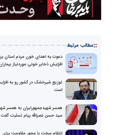
::
مطالب مرتبط
دعوت به اهدای خون مردم استان بر
افزایش ذخایر خونی موردنیاز بیماران
توزیع شیرخشک در کشور رو به افزا
است
همسر شهیدجمهورایران به همسر شهی
سید حسن نصرالله پیام تسلیت گفت
انتقام سخت با محور مقاومت برای