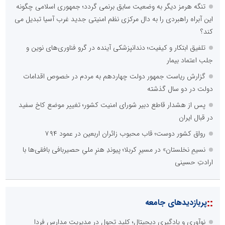
تنگه هرمز دیگر به وضعیت سابق برنمی گردد؛ جمهوری اسلامی چگونه
این آبراه راهبردی را به دال مرکزی نظم امنیتی جدید غرب آسیا تبدیل می
کند؟
تلفیق ابتکار و کیفیت؛ دندانپزشکی آینده در گرو فناوری‌های نوین و
جلب اعتماد بیمار
گزارش ریاست جمهور دولت چهاردهم به مردم در خصوص اقدامات
دولت در دو سال گذشته
پس از هشدار قاطع دبیر شورای امنیت کشور؛ تغییر موضع کاخ سفید
در قبال ایران
رواق کشور دوست؛ قاب محبوب زائران اربعین در عمود ۷۹۴
نسیمِ نخلستان» در مسیرِ کربلا؛ پیوندِ هنرِ ملیِ حصیربافی بافقی‌ها با
ارادتِ حسینی
::
پربازدیدهای جامعه
نوآوری و یادگیری دیجیتال؛ کلید تحول در مدیریت مدارس فردا