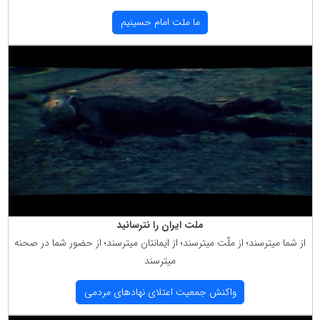
ما ملت امام حسینیم
ملت ایران را نترسانید
از شما میترسند؛ از ملّت میترسند؛ از ایمانتان میترسند؛ از حضور شما در صحنه
میترسند
واكنش جمعیت اعتلای نهادهای مردمی