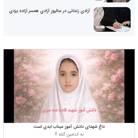
آزادی زندانی در سالروزِ آزادیِ همسر آزادهِ یزدی
داغ شهدای دانش آموز میناب ابدی است
به كدامین گناه ؟!