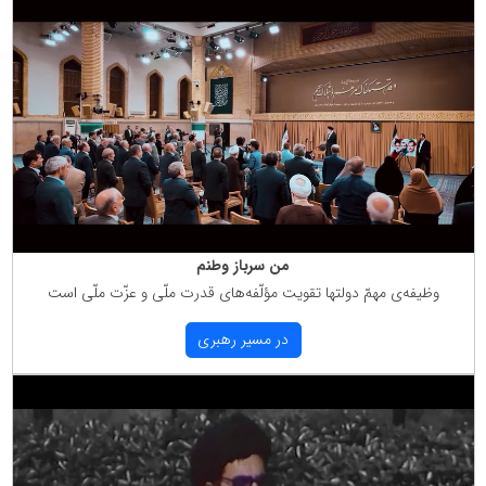
من سرباز وطنم
وظیفه‌ی مهمّ دولتها تقویت مؤلّفه‌های قدرت ملّی و عزّت ملّی است
در مسیر رهبری