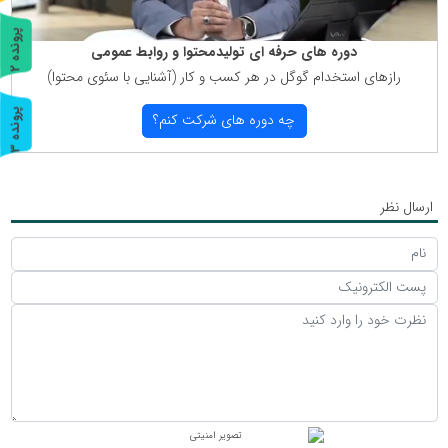
پ
2
دوره های حرفه ای تولیدمحتوا و روابط عمومی
ر
و
ن
د
ه
رازهای استخدام گوگل در هر كسب و كار (آشنایی با سئوی محتوا)
پ
3
چه دوره های شركت كنم؟
ر
و
ن
د
ه
ارسال نظر