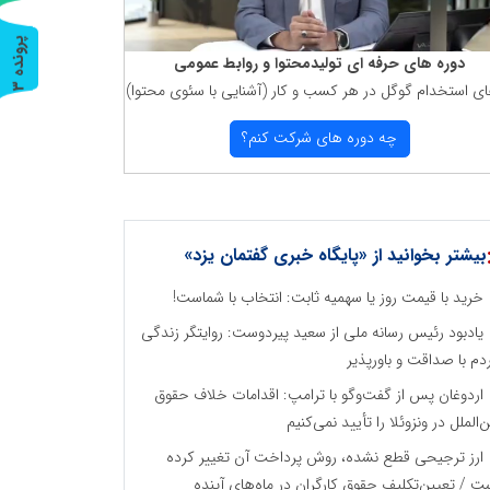
پ
3
دوره های حرفه ای تولیدمحتوا و روابط عمومی
ای استخدام گوگل در هر كسب و كار (آشنایی با سئوی محتوا)
ر
و
ن
د
ه
چه دوره های شركت كنم؟
بیشتر بخوانید از «پایگاه خبری گفتمان یزد»
خرید با قیمت روز یا سهمیه ثابت: انتخاب با شماست!
یادبود رئیس رسانه ملی از سعید پیردوست: روایتگر زندگی
دم با صداقت و باورپذیر
اردوغان پس از گفت‌وگو با ترامپ: اقدامات خلاف حقوق
ن‌الملل در ونزوئلا را تأیید نمی‌کنیم
ارز ترجیحی قطع نشده، روش پرداخت آن تغییر کرده
ت / تعیین‌تکلیف حقوق کارگران در ماه‌های آینده