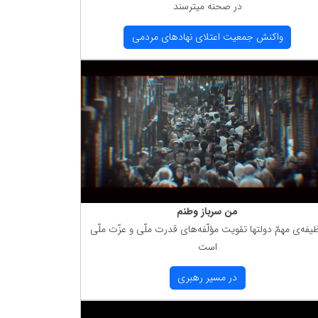
در صحنه میترسند
واكنش جمعیت اعتلای نهادهای مردمی
من سرباز وطنم
یفه‌ی مهمّ دولتها تقویت مؤلّفه‌های قدرت ملّی و عزّت ملّی
است
در مسیر رهبری