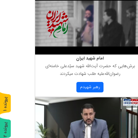
امام شهید ایران
برش‌هایی كه حضرت آیت‌الله شهید سیّدعلی خامنه‌ای
رضوان‌الله‌علیه طلب شهادت میكردند
رهبر شهیدم
پ
1
ر
و
ن
د
ه
پ
2
ر
و
ن
د
ه