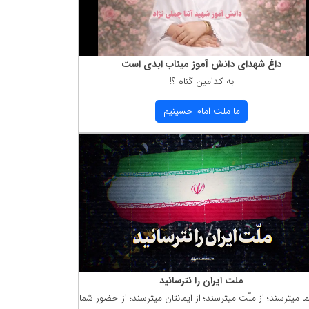
داغ شهدای دانش آموز میناب ابدی است
به كدامین گناه ؟!
ما ملت امام حسینیم
ملت ایران را نترسانید
ما میترسند؛ از ملّت میترسند؛ از ایمانتان میترسند؛ از حضور شما