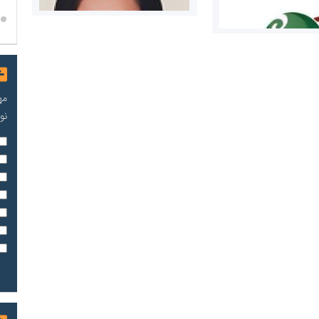
مه
نو
مریم حاج نوروز نظری
 و اوراق بهادار
ثق در بازارسرمایه
مسعودصادقی