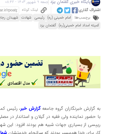
پایگاه خبری گفتمان یزد
جمعه 9 شهریور 1403 - 08:42
لینک کوتاه
اشتراک گذاری:
برچسب‌ها:
امام خمینی (ره)
رئیسی
شهادت
شهیدان رجای
کمیته امداد امام خمینی(ره)
گفتمان یزد
به گزارش خبرنگاران گروه جامعه
گزارش خبر
، رئیس کمی
با حضور نماینده ولی فقیه در گیلان و استاندار در مصل
رییسی از بسیاری جهات شبیه هم بودند افزود: این شهد
کار برای خدا هم‌مسیر بودند که سرانجام خدمتشان
شها