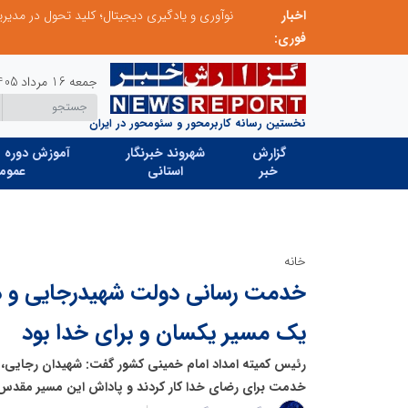
اخبار
در آینده‌ای که به زبان صفر و یک نوشته می‌شود، سازمان‌های بی‌تحول، محکوم به فراموشی‌اند
نوآوری و یادگیری دیجیتال؛ کلید تحول در مدی
فوری:
جمعه 16 مرداد 1405
نخستین رسانه کاربرمحور و سئومحور در ایران
گزارش
شهروند خبرنگار
آموزش دوره ه
خبر
استانی
عموم
خانه
خدمت رسانی دولت شهیدرجایی و د
یک مسیر یکسان و برای خدا بود
رئیس کمیته امداد امام خمینی کشور گفت: شهیدان رجایی، 
خدمت برای رضای خدا کار کردند و پاداش این مسیر مقدس