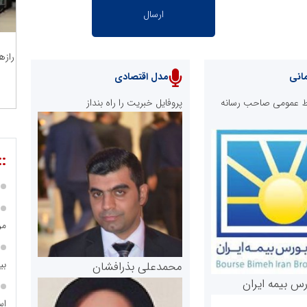
رازه
انی
مدل اقتصادی
ابط عمومی صاحب رسانه
پروفایل خبریت را راه بنداز
::
مر
بی
محمدعلی بذرافشان
رس بیمه ایران
اس