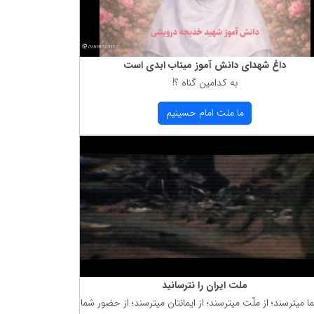
داغ شهدای دانش آموز میناب ابدی است
به كدامین گناه ؟!
ما ملت امام حسینیم
ملت ایران را نترسانید
ما میترسند؛ از ملّت میترسند؛ از ایمانتان میترسند؛ از حضور شما