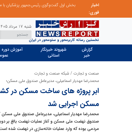
اخبار
نشست مشترک و صمیمانه رئیس بنیاد با مدیرعامل اتحادیه تعاونی‌های توسعه روستایی و منابع طبیعی استان البرز
بخش اول گفت‌وگوی رئیس‌جمهور پزشکیان با م
فوری:
شنبه 17 مرداد 1405
نخستین رسانه کاربرمحور و سئومحور در ایران
گزارش
شهروند خبرنگار
آموزش دوره ه
خبر
استانی
عموم
صنعت و تجارت
/
شبکه صنعت و تجارت
محمدرضا مهدیار اسماعیلی، مدیرعامل صندوق ملی مسکن؛
ابر پروژه های ساخت مسکن در کشو
مسکن اجرایی شد
محمدرضا مهدیار اسماعیلی، مدیرعامل صندوق ملی مسکن گف
صندوق نهضت ملی مسکن و آغاز عملیات نهضت بالغ بر دویس
مردمی بوده که وارد عملیات خانه‌سازی در نهضت شده است