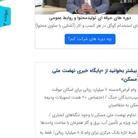
پ
3
دوره های حرفه ای تولیدمحتوا و روابط عمومی
ای استخدام گوگل در هر كسب و كار (آشنایی با سئوی محتوا)
ر
و
ن
د
ه
چه دوره های شركت كنم؟
بیشتر بخوانید از «پایگاه خبری نهضت ملی
مسکن»
وام قرض‌الحسنه ۷ میلیارد ریالی برای اسکان موقت
آسیب‌دیدگان جنگ / اختصاص ۲۰ همت تسهیلات ودیعه
کن به متقاضیان
تداوم نهضت ملی مسکن با وجود تنگناهای اعتباری /
کید ویژه بر تأمین آب، برق و گاز همزمان با ساخت واحدها
شرط تازه بانک مرکزی برای وام ۸.۵ میلیارد ریالی/ فقط به