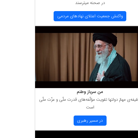
در صحنه میترسند
واكنش جمعیت اعتلای نهادهای مردمی
من سرباز وطنم
یفه‌ی مهمّ دولتها تقویت مؤلّفه‌های قدرت ملّی و عزّت ملّی
است
در مسیر رهبری