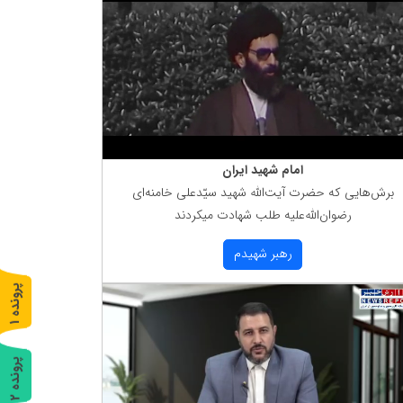
امام شهید ایران
برش‌هایی كه حضرت آیت‌الله شهید سیّدعلی خامنه‌ای
رضوان‌الله‌علیه طلب شهادت میكردند
رهبر شهیدم
پ
1
ر
و
ن
د
ه
پ
2
ر
و
ن
د
ه