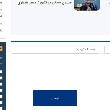
پروژه
میلیون مسکن در کشور / مسیر همواری...
مع
زی
مه
نو