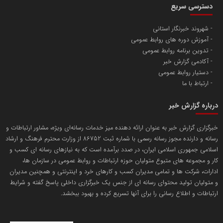
دسترسی سریع
تامین آهن اسفنجی تولیدکنندگان فولاد در کشور
شهروند خبرنگار استانی
آموزش دوره های روابط عمومی
پایگاه اطلاع رسانی اعتلای نهادهای مردمی
تدوین برنامه روابط عمومی
مسعودصادقی
آکادمی گزارش خبر
دستیار روابط عمومی
ارتباط با ما
درباره گزارش خبر
خبرگزاری گزارش خبر به عنوان ارائه دهنده میز خدمات رسانه‌ای ویژه، مشاور ارتباطات و
رسانه و دارنده مجوز رسانه رسمی با شماره ثبت 86752 از وزارت محترم فرهنگ و ارشاد
تریبون
اسلامی جمهوری اسلامی ایران، در صدد برآمده است که به نیازهای رسانه ای کسب و
انتشار گسترده محتوا در رسانه گزارش خبر
کار و مجموعه های متبوع متولیان حوزه ارتباطات و روابط عمومی در سازمان ها،
ادارات، شرکت ها و تمامی مدیران کسب و کارهای خرد و اینترنتی و همچنین مدیران
پایگاه اطلاع رسانی دریا و نفت
و متولیان تولید محتوای رسانه ای از جنس یک خبرگزاری داخلی پاسخ گفته و شرایط
محمدعلی کرمعلی
ارتباطات و اطلاع رسانی را برای آنها تسریع کرده و بهبود ببخشد.