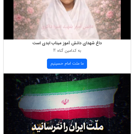
داغ شهدای دانش آموز میناب ابدی است
به كدامین گناه ؟!
ما ملت امام حسینیم