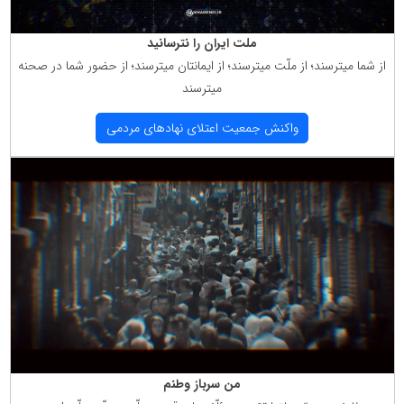
ملت ایران را نترسانید
از شما میترسند؛ از ملّت میترسند؛ از ایمانتان میترسند؛ از حضور شما در صحنه
میترسند
واكنش جمعیت اعتلای نهادهای مردمی
من سرباز وطنم