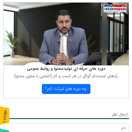
دوره های حرفه ای تولیدمحتوا و روابط عمومی
رازهای استخدام گوگل در هر كسب و كار (آشنایی با سئوی محتوا)
چه دوره های شركت كنم؟
پ
1
ارسال نظر
ر
و
ن
د
ه