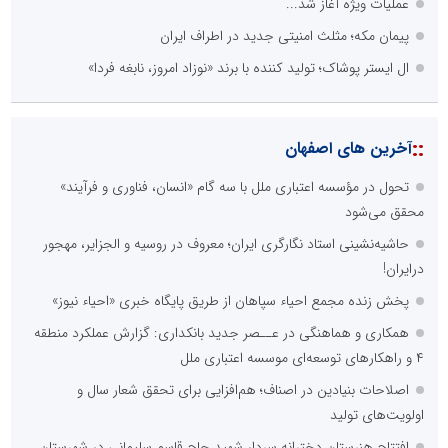
عملیات ویژه آغاز شد...
پیمان مکه؛ مثلث امنیتی جدید در اطراف ایران
ال ایستر پوشاک؛ تولید کننده با برند «نوزاد امروز، نابغه فردا»
::
آخرین های اصفهان
تحول در مؤسسه اعتباری ملل با سه گام «انسان، فناوری و فرآیند»
محقق می‌شود
حاشیه‌نشینی استاد نگارگری ایران؛ معروف در روسیه و الجزایر، مهجور
درایران!
پخش زنده مجمع احیاء سپاهان از طریق پایگاه خبری «احیاء نیوز»
همکاری و هماهنگی در عــصر جدید بانکداری: گزارش عملکرد منطقه
۴ و راهکارهای توسعه‌ای موسسه اعتباری ملل
اصلاحات بنیادین در اصناف؛ هم‌افزایی برای تحقق شعار سال و
اولویت‌های تولید
افتتاح هنرستان دخترانه سردار شهید حاج قاسم سلیمانی در شهرستان