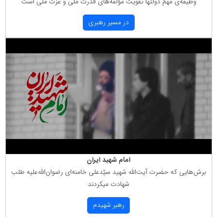
وظیفه‌ی مهمّ دولتها تقویت مؤلّفه‌های قدرت ملّی و عزّت ملّی است
در مسیر رهبری
امام شهید ایران
برش‌هایی كه حضرت آیت‌الله شهید سیّدعلی خامنه‌ای رضوان‌الله‌علیه طلب
شهادت میكردند
رهبر شهیدم