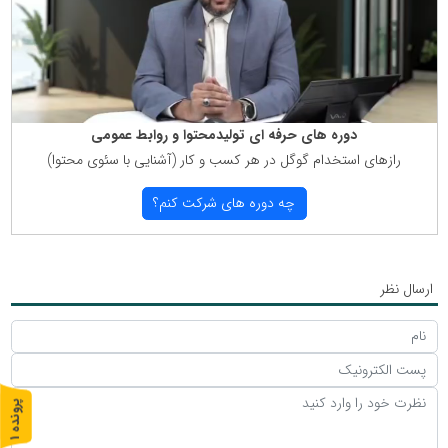
دوره های حرفه ای تولیدمحتوا و روابط عمومی
رازهای استخدام گوگل در هر كسب و كار (آشنایی با سئوی محتوا)
چه دوره های شركت كنم؟
ارسال نظر
پ
1
ر
و
ن
د
ه