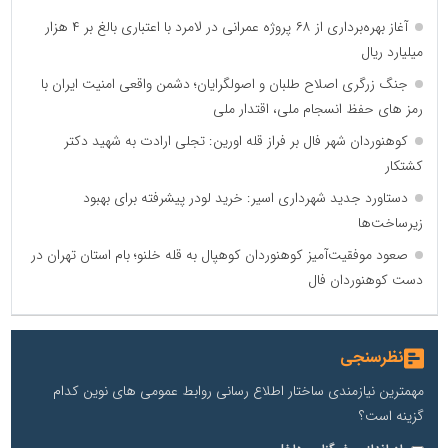
آغاز بهره‌برداری از ۶۸ پروژه عمرانی در لامرد با اعتباری بالغ بر ۴ هزار
میلیارد ریال
جنگ زرگری اصلاح طلبان و اصولگرایان؛ دشمن واقعی امنیت ایران با
رمز های حفظ انسجام ملی، اقتدار ملی
کوهنوردان شهر فال بر فراز قله اورین: تجلی ارادت به شهید دکتر
کشتکار
دستاورد جدید شهرداری اسیر: خرید لودر پیشرفته برای بهبود
زیرساخت‌ها
صعود موفقیت‌آمیز کوهنوردان کوهپال به قله خلنو؛ بام استان تهران در
دست کوهنوردان فال
نظرسنجی
مهمترین نیازمندی ساختار اطلاع رسانی روابط عمومی های نوین کدام
گزینه است؟