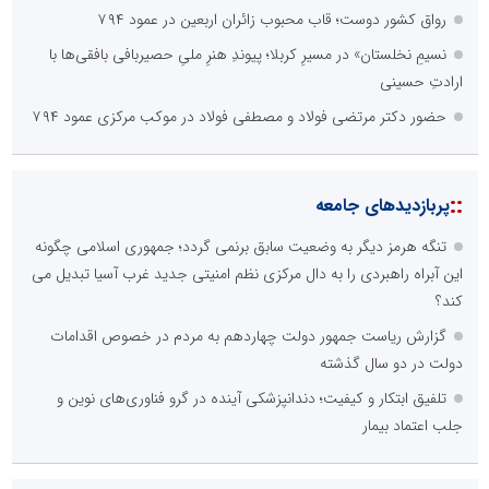
رواق کشور دوست؛ قاب محبوب زائران اربعین در عمود ۷۹۴
نسیمِ نخلستان» در مسیرِ کربلا؛ پیوندِ هنرِ ملیِ حصیربافی بافقی‌ها با
ارادتِ حسینی
حضور دکتر مرتضی فولاد و مصطفی فولاد در موکب مرکزی عمود ۷۹۴
::
پربازدیدهای جامعه
تنگه هرمز دیگر به وضعیت سابق برنمی گردد؛ جمهوری اسلامی چگونه
این آبراه راهبردی را به دال مرکزی نظم امنیتی جدید غرب آسیا تبدیل می
کند؟
گزارش ریاست جمهور دولت چهاردهم به مردم در خصوص اقدامات
دولت در دو سال گذشته
تلفیق ابتکار و کیفیت؛ دندانپزشکی آینده در گرو فناوری‌های نوین و
جلب اعتماد بیمار