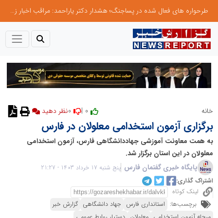
طرحواره های فعال شده در پساجنگ؛ هشدار دکتر یاراحمد: مراقب اخبار زرد و واکنش های هیجانی باشید
0
0 |
خانه
نظر دهید
برگزاری آزمون استخدامی معلولان در فارس
به همت معاونت آموزشی جهاددانشگاهی فارس، آزمون استخدامی
معلولان در این استان برگزار شد.
پایگاه خبری گفتمان فارس
پنج شنبه 17 خرداد 1403 - 21:27
اشتراک گذاری:
لینک کوتاه
برچسب‌ها:
استانداری فارس
جهاد دانشگاهی
گزارش خبر
مرحله آزمون‌ استخدامی
معلولان
دستیار روابط عمومی