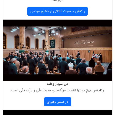
میترسند
واكنش جمعیت اعتلای نهادهای مردمی
من سرباز وطنم
وظیفه‌ی مهمّ دولتها تقویت مؤلّفه‌های قدرت ملّی و عزّت ملّی است
در مسیر رهبری