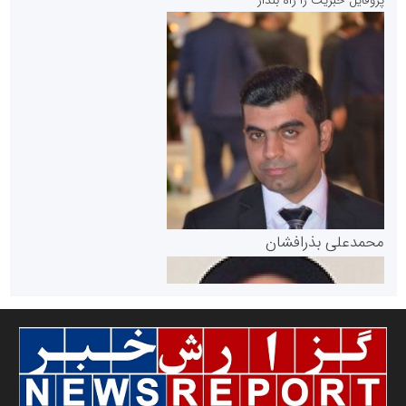
پروفایل خبریت را راه بنداز
سازمان بورس و اوراق بهادار
مرجع اخبار موثق در بازارسرمایه
پایگاه خبری گفتمان یزد
محمدعلی بذرافشان
سازمان صنعت،معدن و تجارت