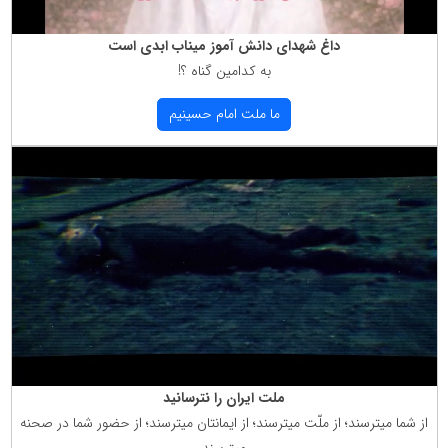
داغ شهدای دانش آموز میناب ابدی است
به كدامین گناه ؟!
ما ملت امام حسینیم
ملت ایران را نترسانید
از شما میترسند؛ از ملّت میترسند؛ از ایمانتان میترسند؛ از حضور شما در صحنه